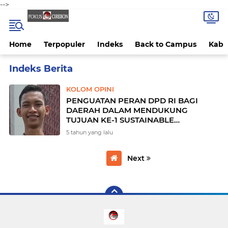
-->
Home
Terpopuler
Indeks
Back to Campus
Kab 
Home
Currently Browsing: KOLOM OPINI
KOLOM OPINI
PENGUATAN PERAN DPD RI BAGI
DAERAH DALAM MENDUKUNG
TUJUAN KE-1 SUSTAINABLE
DEVELOPMENT GOALS DI MASA
5 tahun yang lalu
PANDEMI COVID-19
Next