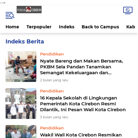
-->
Home
Terpopuler
Indeks
Back to Campus
Kab 
Home
Currently Browsing: Pendidikan
Pendidikan
Nyate Bareng dan Makan Bersama,
PKBM Sela Pandan Tanamkan
Semangat Kekeluargaan dan
Keharmonisan
2 bulan yang lalu
Pendidikan
16 Kepala Sekolah di Lingkungan
Pemerintah Kota Cirebon Resmi
Dilantik, Ini Pesan Wali Kota Cirebon
3 bulan yang lalu
Pendidikan
Wakil Wali Kota Cirebon Resmikan