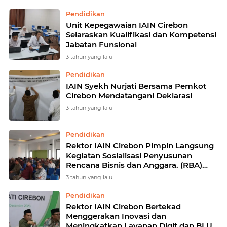
Dekat Dengan Masyarakat
Pendidikan
Unit Kepegawaian IAIN Cirebon
Selaraskan Kualifikasi dan Kompetensi
Jabatan Funsional
3 tahun yang lalu
Pendidikan
IAIN Syekh Nurjati Bersama Pemkot
Cirebon Mendatangani Deklarasi
3 tahun yang lalu
Pendidikan
Rektor IAIN Cirebon Pimpin Langsung
Kegiatan Sosialisasi Penyusunan
Rencana Bisnis dan Anggara. (RBA)
Tahun 1023
3 tahun yang lalu
Pendidikan
Rektor IAIN Cirebon Bertekad
Menggerakan Inovasi dan
Meningkatkan Layanan Digit dan BLU