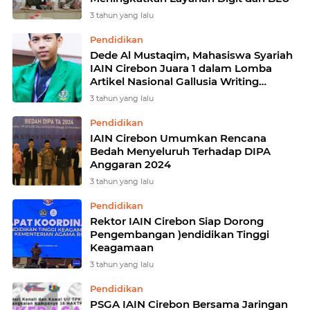
3 tahun yang lalu
Pendidikan
Dede Al Mustaqim, Mahasiswa Syariah
IAIN Cirebon Juara 1 dalam Lomba
Artikel Nasional Gallusia Writing
Competition
3 tahun yang lalu
Pendidikan
IAIN Cirebon Umumkan Rencana
Bedah Menyeluruh Terhadap DIPA
Anggaran 2024
3 tahun yang lalu
Pendidikan
Rektor IAIN Cirebon Siap Dorong
Pengembangan )endidikan Tinggi
Keagamaan
3 tahun yang lalu
Pendidikan
PSGA IAIN Cirebon Bersama Jaringan