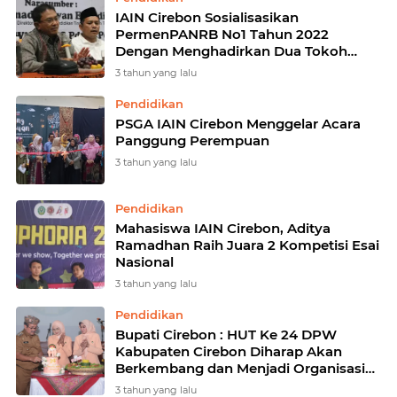
IAIN Cirebon Sosialisasikan
PermenPANRB No1 Tahun 2022
Dengan Menghadirkan Dua Tokoh
Tetkemuka
3 tahun yang lalu
Pendidikan
PSGA IAIN Cirebon Menggelar Acara
Panggung Perempuan
3 tahun yang lalu
Pendidikan
Mahasiswa IAIN Cirebon, Aditya
Ramadhan Raih Juara 2 Kompetisi Esai
Nasional
3 tahun yang lalu
Pendidikan
Bupati Cirebon : HUT Ke 24 DPW
Kabupaten Cirebon Diharap Akan
Berkembang dan Menjadi Organisasi
Kemasyarakatan Yang Handal dan
3 tahun yang lalu