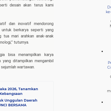
eperti desain akan terus kami
D
ke
eatif dan inovatif mendorong
 untuk berkarya seperti yang
g tua mari arahkan anak-anak
ologi,” tuturnya.
ia bisa menampilkan karya
n yang ditampilkan mengambil
P
a sejumlah wartawan.
C
braka 2026, Tanamkan
me
 Kebangsaan
uk Unggulan Daerah
KUNCI BERSAMA