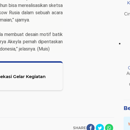
K
hun bisa merealisasikan sketsa
kow Rusia dalam sebuah acara
Ci
ian,” ujarnya.
la membuat desain motif batik
arya Akeyla pernah dipentaskan
donesia,” jelasnya. (Muis)
A
Be
SHARE