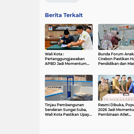
Berita Terkait
Wali Kota :
Bunda Forum Anak
Pertanggungjawaban
Cirebon Pastikan H
APBD Jadi Momentum
Pendidikan dan Ma
Evaluasi untuk
Depan Lovanya Ter
Meningkatkan Kualitas
Pelayanan Publik
Tinjau Pembangunan
Resmi Dibuka, Pop
Senderan Sungai Suba,
2026 Jadi Moment
Wali Kota Pastikan Upaya
Pembinaan Atlet
Pengendalian Banjir Terus
Berkelanjutan
Berjalan