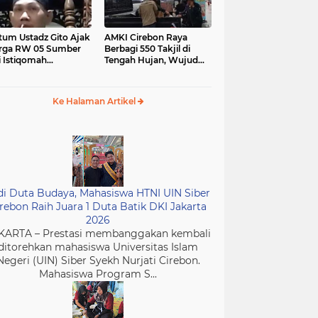
tum Ustadz Gito Ajak
AMKI Cirebon Raya
rga RW 05 Sumber
Berbagi 550 Takjil di
i Istiqomah
Tengah Hujan, Wujud
ibadah dan
Kepedulian Insan Media
murkan Masjid
di Bulan Ramadan
Ke Halaman Artikel
di Duta Budaya, Mahasiswa HTNI UIN Siber
rebon Raih Juara 1 Duta Batik DKI Jakarta
2026
KARTA – Prestasi membanggakan kembali
ditorehkan mahasiswa Universitas Islam
Negeri (UIN) Siber Syekh Nurjati Cirebon.
Mahasiswa Program S...