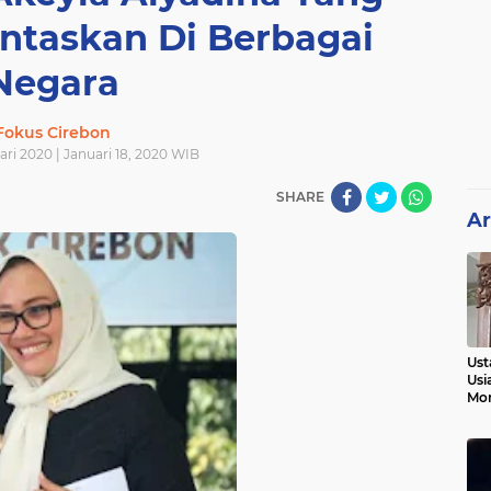
ntaskan Di Berbagai
Negara
Fokus Cirebon
ari 2020 | Januari 18, 2020 WIB
SHARE
Ar
Ust
Usi
Mo
Kem
Pen