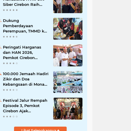
Siber Cirebon Raih
Juara 1 Duta Batik DKI
Jakarta 2026
Dukung
Pemberdayaan
Perempuan, TMMD ke-
129 Kodim 0620/Kab.
Cirebon Latih Ibu-Ibu
Tata Boga
Peringati Harganas
dan HAN 2026,
Pemkot Cirebon
Perkuat Komitmen
Wujudkan Kota Layak
Anak
100.000 Jemaah Hadiri
Zikir dan Doa
Kebangsaan di Monas,
Wujud Syukur atas
Kemerdekaan
Festival Jalur Rempah
Episode 3, Pemkot
Cirebon Ajak
Masyarakat Lestarikan
Tradisi Jamu sebagai
Warisan Budaya
Lihat Selengkapnya