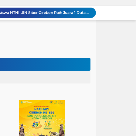
Jadi Duta Budaya, Mahasiswa HTNI UIN Siber Cirebon Raih Juara 1 Duta Batik DKI Jakarta 2026
100.000 Jemaah Hadiri Zikir dan Doa Kebangsaan di Monas, Wujud Syukur atas Kemerdekaan
Wali Kota Lantik Dewan Pengawas dan Direksi BUMD, Tegaskan Komitmen pada Kinerja dan Integritas
Mahasiswa PAI UIN Siber Cirebon Lolos Konferensi Internasional Tiga Negara
KKN Kelompok 89 UIN Siber Cirebon Berikan Edukasi Kesehatan Gigi Siswa SDN 3 Cipanas
KKN Kelompok 106 UIN Siber Cirebon Dampingi Pelaku UMKM Desa Sindangjawa Urus NIB dan Sertifikat Halal
KKN Kelompok 45 UIN Siber Cirebon Ikuti Pengajian Bersama Keluarga Besar MTs Al-Ikhlas Mayung
Humas Kemenag Level Up Pertemuan Ke-12 Perkuat Kompetensi Fotografi Digital
Mahasiswa KKN Kelompok 140 UIN Siber Cirebon Berikan Edukasi Anti Bullying
Wali Kota Kunjungi UPT Latihan Tenaga Kerja, Siapkan SDM Kompeten dan Siap Bersaing