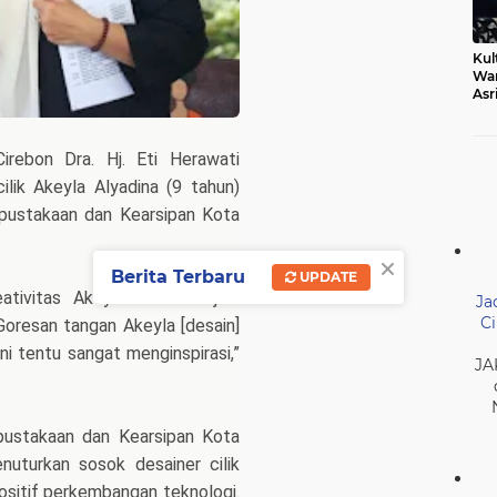
Kul
Wa
Asr
Ber
Mak
rebon Dra. Hj. Eti Herawati
lik Akeyla Alyadina (9 tahun)
pustakaan dan Kearsipan Kota
×
Berita Terbaru
UPDATE
ativitas Akeyla bisa menjadi
Ja
Ci
“Goresan tangan Akeyla [desain]
ni tentu sangat menginspirasi,”
JA
ustakaan dan Kearsipan Kota
nuturkan sosok desainer cilik
ositif perkembangan teknologi.