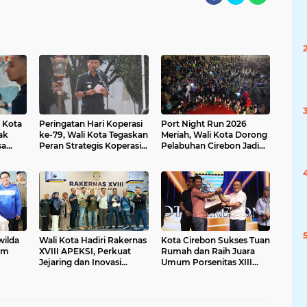
 Kota
Peringatan Hari Koperasi
Port Night Run 2026
ak
ke-79, Wali Kota Tegaskan
Meriah, Wali Kota Dorong
sa
Peran Strategis Koperasi
Pelabuhan Cirebon Jadi
jamin
bagi Kemajuan Daerah
Ruang Aktivitas dan
Rekreasi Masyarakat
wilda
Wali Kota Hadiri Rakernas
Kota Cirebon Sukses Tuan
um
XVIII APEKSI, Perkuat
Rumah dan Raih Juara
Jejaring dan Inovasi
Umum Porsenitas XIII
Daerah
KUNCI BERSAMA