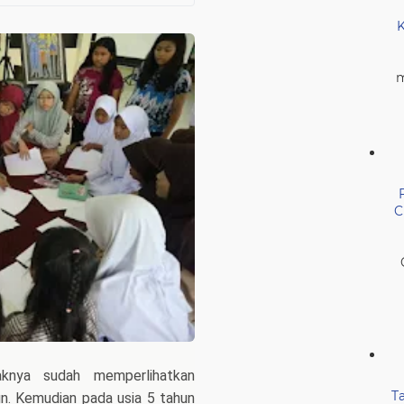
K
m
C
aknya sudah memperlihatkan
T
n. Kemudian pada usia 5 tahun