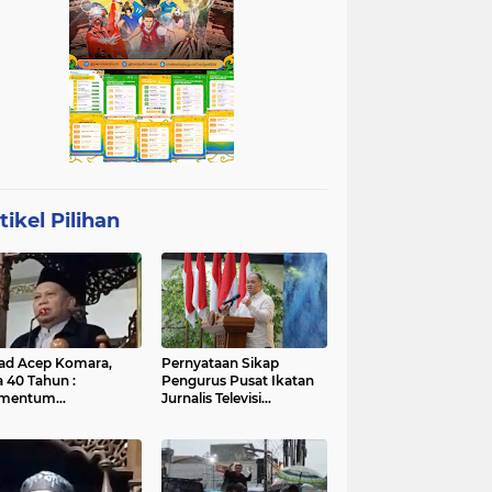
tikel Pilihan
ad Acep Komara,
Pernyataan Sikap
a 40 Tahun :
Pengurus Pusat Ikatan
mentum
Jurnalis Televisi
atangan Diri dan
Indonesia (IJTI)
ingkatan Ibadah