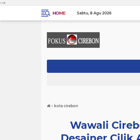
-->
HOME
Sabtu
8 Agu 2026
›
kota cirebon
Wawali Cire
Desainer Cilik