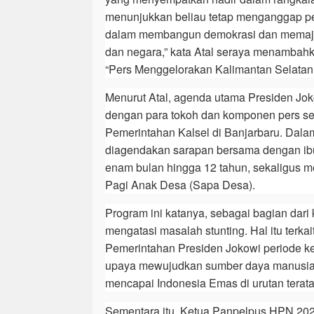
menunjukkan beliau tetap menganggap pe
dalam membangun demokrasi dan memaju
dan negara,” kata Atal seraya menambah
“Pers Menggelorakan Kalimantan Selatan
Menurut Atal, agenda utama Presiden Jok
dengan para tokoh dan komponen pers se
Pemerintahan Kalsel di Banjarbaru. Dala
diagendakan sarapan bersama dengan ibu
enam bulan hingga 12 tahun, sekaligus 
Pagi Anak Desa (Sapa Desa).
Program ini katanya, sebagai bagian da
mengatasi masalah stunting. Hal itu terkai
Pemerintahan Presiden Jokowi periode k
upaya mewujudkan sumber daya manusia
mencapai Indonesia Emas di urutan terata
Sementara itu, Ketua Panpelpus HPN 202