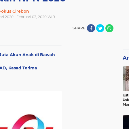
Fokus Cirebon
ari 2020 | Februari 03, 2020 WIB
SHARE
 Juta Akun Anak di Bawah
Ar
 AD, Kasad Terima
Ust
Usi
Mo
Kem
Pen