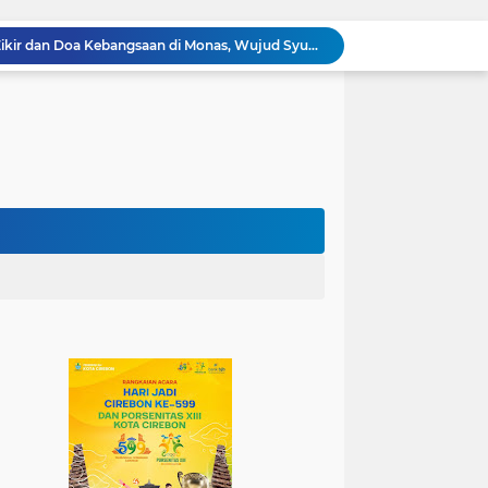
100.000 Jemaah Hadiri Zikir dan Doa Kebangsaan di Monas, Wujud Syukur atas Kemerdekaan
Wali Kota Lantik Dewan Pengawas dan Direksi BUMD, Tegaskan Komitmen pada Kinerja dan Integritas
Mahasiswa PAI UIN Siber Cirebon Lolos Konferensi Internasional Tiga Negara
KKN Kelompok 89 UIN Siber Cirebon Berikan Edukasi Kesehatan Gigi Siswa SDN 3 Cipanas
KKN Kelompok 106 UIN Siber Cirebon Dampingi Pelaku UMKM Desa Sindangjawa Urus NIB dan Sertifikat Halal
KKN Kelompok 45 UIN Siber Cirebon Ikuti Pengajian Bersama Keluarga Besar MTs Al-Ikhlas Mayung
Humas Kemenag Level Up Pertemuan Ke-12 Perkuat Kompetensi Fotografi Digital
Mahasiswa KKN Kelompok 140 UIN Siber Cirebon Berikan Edukasi Anti Bullying
Mahasiswa KKN Kelompok 2 UIN Siber Cirebon Dampingi Anak-Anak Ikuti Program Rumah Mengaji
Jadi Duta Budaya, Mahasiswa HTNI UIN Siber Cirebon Raih Juara 1 Duta Batik DKI Jakarta 2026