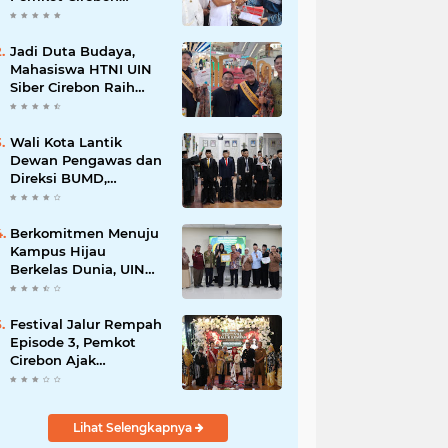
Perkuat Komitmen
Wujudkan Kota Layak
Anak
Jadi Duta Budaya,
Mahasiswa HTNI UIN
Siber Cirebon Raih
Juara 1 Duta Batik DKI
Jakarta 2026
Wali Kota Lantik
Dewan Pengawas dan
Direksi BUMD,
Tegaskan Komitmen
pada Kinerja dan
Integritas
Berkomitmen Menuju
Kampus Hijau
Berkelas Dunia, UIN
Siber Cirebon Raih
Certificate of
Compliance UI
Festival Jalur Rempah
GreenMetric
Episode 3, Pemkot
Cirebon Ajak
Masyarakat Lestarikan
Tradisi Jamu sebagai
Warisan Budaya
Lihat Selengkapnya
Bernilai Ekonomi