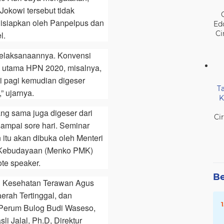
okowi tersebut tidak
disiapkan oleh Panpelpus dan
Ed
Ci
l.
pelaksanaannya. Konvensi
n utama HPN 2020, misalnya,
i pagi kemudian digeser
T
” ujarnya.
K
ang sama juga digeser dari
Ci
sampai sore hari. Seminar
itu akan dibuka oleh Menteri
 Kebudayaan (Menko PMK)
te speaker.
Be
ri Kesehatan Terawan Agus
rah Tertinggal, dan
t Perum Bulog Budi Waseso,
sli Jalal, Ph.D, Direktur