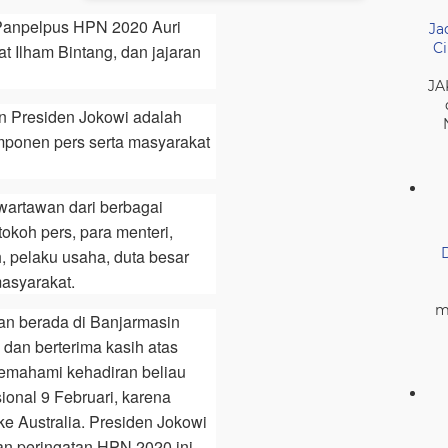
a Panpelpus HPN 2020 Auri
Ja
Ci
 Ilham Bintang, dan jajaran
JA
n Presiden Jokowi adalah
mponen pers serta masyarakat
 wartawan dari berbagai
tokoh pers, para menteri,
 pelaku usaha, duta besar
asyarakat.
m
n berada di Banjarmasin
 dan berterima kasih atas
emahami kehadiran beliau
sional 9 Februari, karena
e Australia. Presiden Jokowi
n peringatan HPN 2020 ini