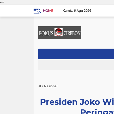
-->
HOME
Kamis
6 Agu 2026
›
Nasional
Presiden Joko W
Pering