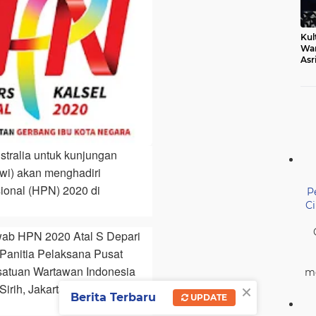
Kul
Wa
Asr
Ber
Mak
stralia untuk kunjungan
wi) akan menghadiri
sional (HPN) 2020 di
P
C
ab HPN 2020 Atal S Depari
Panitia Pelaksana Pusat
rsatuan Wartawan Indonesia
me
×
rih, Jakarta Pusat, Jumat
Berita Terbaru
UPDATE