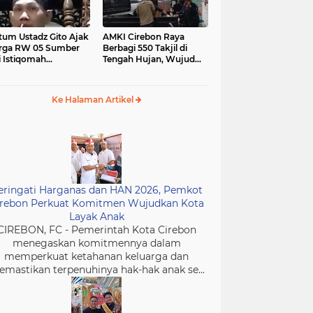
tum Ustadz Gito Ajak
AMKI Cirebon Raya
rga RW 05 Sumber
Berbagi 550 Takjil di
i Istiqomah
Tengah Hujan, Wujud
ibadah dan
Kepedulian Insan Media
murkan Masjid
di Bulan Ramadan
Ke Halaman Artikel
eringati Harganas dan HAN 2026, Pemkot
irebon Perkuat Komitmen Wujudkan Kota
Layak Anak
CIREBON, FC - Pemerintah Kota Cirebon
menegaskan komitmennya dalam
memperkuat ketahanan keluarga dan
mastikan terpenuhinya hak-hak anak se...