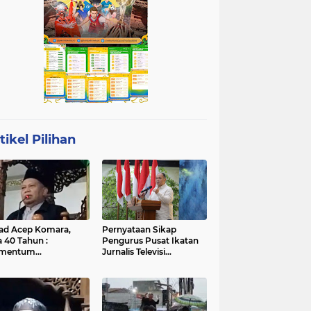
tikel Pilihan
ad Acep Komara,
Pernyataan Sikap
a 40 Tahun :
Pengurus Pusat Ikatan
mentum
Jurnalis Televisi
atangan Diri dan
Indonesia (IJTI)
ingkatan Ibadah