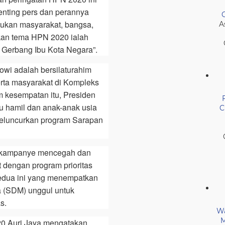
nting pers dan perannya
kan masyarakat, bangsa,
A
kan tema HPN 2020 ialah
 Gerbang Ibu Kota Negara”.
owi adalah bersilaturahim
rta masyarakat di Kompleks
m kesempatan itu, Presiden
 hamil dan anak-anak usia
C
meluncurkan program Sarapan
ri kampanye mencegah dan
t dengan program prioritas
edua ini yang menempatkan
 (SDM) unggul untuk
s.
Wa
M
0 Auri Jaya mengatakan,