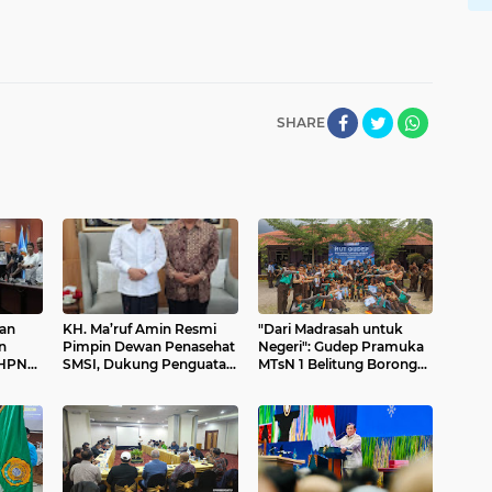
SHARE
an
KH. Ma’ruf Amin Resmi
"Dari Madrasah untuk
n
Pimpin Dewan Penasehat
Negeri": Gudep Pramuka
 HPN
SMSI, Dukung Penguatan
MTsN 1 Belitung Borong
uk
Ekosistem Media Siber
Prestasi Gemilang di HUT
kasi
Nasional dan HPN 2026 di
SMKN 1 Belitung
Banten