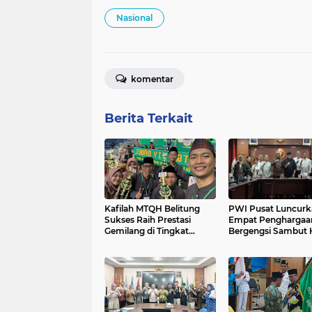
Nasional
komentar
Berita Terkait
Kafilah MTQH Belitung
PWI Pusat Luncurk
Sukses Raih Prestasi
Empat Penghargaa
Gemilang di Tingkat
Bergengsi Sambut
Provinsi Kepulauan
2026: Apresiasi unt
Bangka Belitung 2025
Integritas dan Dedi
Insan Pers