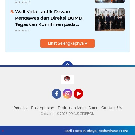
Ibu-Ibu Tata Boga
Wali Kota Lantik Dewan
Pengawas dan Direksi BUMD,
Tegaskan Komitmen pada
Kinerja dan Integritas
Lihat Selengkapnya
Facebook
Instagram
YouTube
Redaksi
Pasang Iklan
Pedoman Media Siber
Contact Us
Copyright ©
2026 FOKUS CIREBON
Jadi Duta Budaya, Mahasiswa HTNI UIN Si