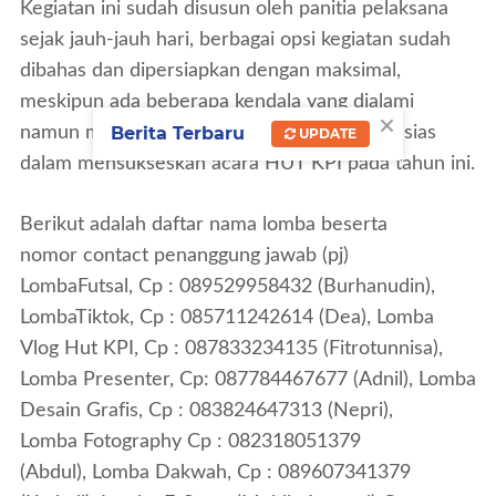
Kegiatan ini sudah disusun oleh panitia pelaksana
sejak jauh-jauh hari, berbagai opsi kegiatan sudah
dibahas dan dipersiapkan dengan maksimal,
meskipun ada beberapa kendala yang dialami
×
Berita Terbaru
namun mereka tetap bersemangat dan antusias
UPDATE
dalam mensukseskan acara HUT KPI pada tahun ini.
Berikut adalah daftar nama lomba beserta
nomor
contact
penanggung jawab (pj)
Lomba
Futsal,
Cp : 089529958432 (Burhanudin),
Lomba
Tiktok, Cp
: 085711242614 (Dea),
Lomba
Vlog Hut KPI,
Cp : 087833234135 (Fitrotunnisa),
Lomba
Presenter,
Cp: 087784467677 (Adnil),
Lomba
Desain Grafis,
Cp : 083824647313 (Nepri),
Lomba
Fotography
Cp : 082318051379
(Abdul),
Lomba Dakwah,
Cp : 089607341379