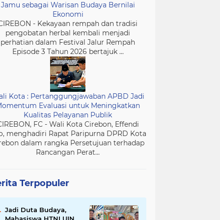
Jamu sebagai Warisan Budaya Bernilai
Ekonomi
CIREBON - Kekayaan rempah dan tradisi
pengobatan herbal kembali menjadi
perhatian dalam Festival Jalur Rempah
Episode 3 Tahun 2026 bertajuk ...
li Kota : Pertanggungjawaban APBD Jadi
omentum Evaluasi untuk Meningkatkan
Kualitas Pelayanan Publik
CIREBON, FC - Wali Kota Cirebon, Effendi
o, menghadiri Rapat Paripurna DPRD Kota
rebon dalam rangka Persetujuan terhadap
Rancangan Perat...
rita Terpopuler
Jadi Duta Budaya,
Mahasiswa HTNI UIN