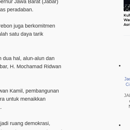
ernur Jawa Barat (Jabar)
tas peradaban.
Kul
Wa
Asr
rebon juga berkomitmen
Ber
lah satu daya tarik
Mak
dua hal, alun-alun dan
Jabar, H. Mochamad Ridwan
Ja
Ci
idwan Kamil, pembangunan
JA
ra untuk menaikkan
a.
njadi ruang demokrasi,