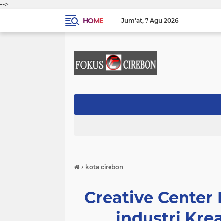
-->
HOME
Jum'at
7 Agu 2026
›
kota cirebon
Creative Cente
industri Krea