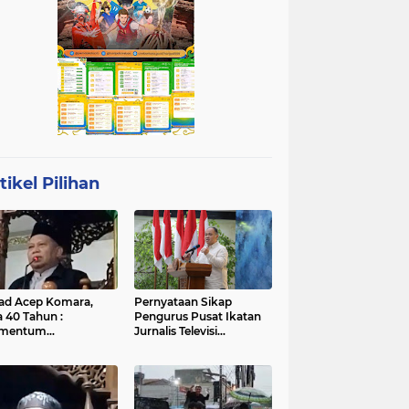
tikel Pilihan
ad Acep Komara,
Pernyataan Sikap
a 40 Tahun :
Pengurus Pusat Ikatan
mentum
Jurnalis Televisi
atangan Diri dan
Indonesia (IJTI)
ingkatan Ibadah