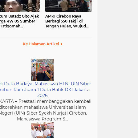
tum Ustadz Gito Ajak
AMKI Cirebon Raya
rga RW 05 Sumber
Berbagi 550 Takjil di
i Istiqomah
Tengah Hujan, Wujud
ibadah dan
Kepedulian Insan Media
murkan Masjid
di Bulan Ramadan
Ke Halaman Artikel
di Duta Budaya, Mahasiswa HTNI UIN Siber
rebon Raih Juara 1 Duta Batik DKI Jakarta
2026
KARTA – Prestasi membanggakan kembali
ditorehkan mahasiswa Universitas Islam
Negeri (UIN) Siber Syekh Nurjati Cirebon.
Mahasiswa Program S...