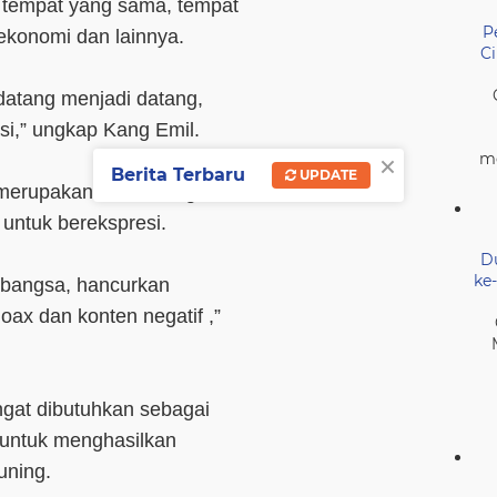
e tempat yang sama, tempat
P
ekonomi dan lainnya.
C
datang menjadi datang,
asi,” ungkap Kang Emil.
×
me
Berita Terbaru
UPDATE
 merupakan wadah bagi
untuk berekspresi.
D
ke
 bangsa, hancurkan
ax dan konten negatif ,”
ngat dibutuhkan sebagai
 untuk menghasilkan
kuning.