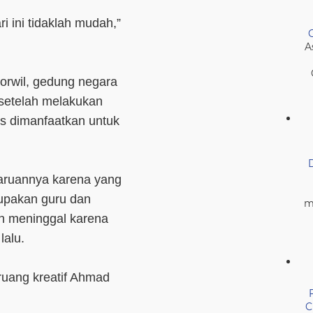
 ini tidaklah mudah,”
A
orwil, gedung negara
, setelah melakukan
us dimanfaatkan untuk
aruannya karena yang
rupakan guru dan
m
ah meninggal karena
 lalu.
ruang kreatif Ahmad
C