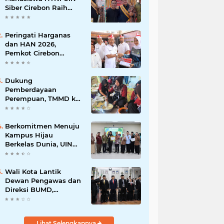
Siber Cirebon Raih
Juara 1 Duta Batik DKI
Jakarta 2026
Peringati Harganas
dan HAN 2026,
Pemkot Cirebon
Perkuat Komitmen
Wujudkan Kota Layak
Anak
Dukung
Pemberdayaan
Perempuan, TMMD ke-
129 Kodim 0620/Kab.
Cirebon Latih Ibu-Ibu
Tata Boga
Berkomitmen Menuju
Kampus Hijau
Berkelas Dunia, UIN
Siber Cirebon Raih
Certificate of
Compliance UI
Wali Kota Lantik
GreenMetric
Dewan Pengawas dan
Direksi BUMD,
Tegaskan Komitmen
pada Kinerja dan
Integritas
Lihat Selengkapnya