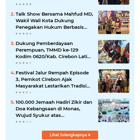
2026
Talk Show Bersama Mahfud MD,
Wakil Wali Kota Dukung
Penegakan Hukum Berbasis
Integritas
Dukung Pemberdayaan
Perempuan, TMMD ke-129
Kodim 0620/Kab. Cirebon Latih
Ibu-Ibu Tata Boga
Festival Jalur Rempah Episode
3, Pemkot Cirebon Ajak
Masyarakat Lestarikan Tradisi
Jamu sebagai Warisan Budaya
Bernilai Ekonomi
100.000 Jemaah Hadiri Zikir dan
Doa Kebangsaan di Monas,
Wujud Syukur atas
Kemerdekaan
Lihat Selengkapnya