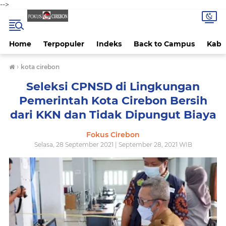
-->
Home
Terpopuler
Indeks
Back to Campus
Kab 
›
kota cirebon
Seleksi CPNSD di Lingkungan
Pemerintah Kota Cirebon Bersih
dari KKN dan Tidak Dipungut Biaya
Fokus Cirebon
Selasa, 28 September 2021 | September 28, 2021 WIB