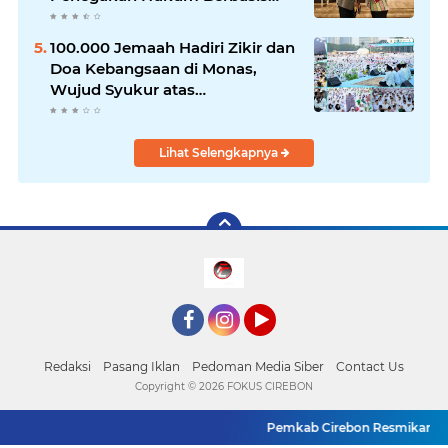
Integritas
100.000 Jemaah Hadiri Zikir dan
Doa Kebangsaan di Monas,
Wujud Syukur atas
Kemerdekaan
Lihat Selengkapnya
Facebook
Instagram
YouTube
Redaksi
Pasang Iklan
Pedoman Media Siber
Contact Us
Copyright ©
2026 FOKUS CIREBON
Pemkab Cirebon Resmikan Fasili