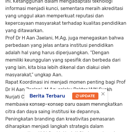
ini. Ketangguhan dalam mengadaptasi teknologi
informasi menjadi kunci, sementara meraih akreditasi
yang unggul akan memperkuat reputasi dan
kepercayaan masyarakat terhadap kualitas pendidikan
yang ditawarkan.
Prof Dr H Aan Jaelani, M.Ag, juga menegaskan bahwa
perbedaan yang jelas antara institusi pendidikan
adalah hal yang harus diperjuangkan. “Dengan
memiliki keunggulan yang spesifik dan berbeda dari
yang lain, kita bisa lebih dikenal dan diakui oleh
masyarakat,” ungkap Aan.
Rapat Koordinasi ini menjadi momen penting bagi Prof
Dr H Aan Jaelani, M.Ag, selaku Rektor IAIN Syekh
×
Berita Terbaru
UPDATE
Nurjati Cirebon untuk merespons arahan dan
membawa konsep-konsep baru dalam meningkatkan
citra dan daya saing institusi ke depannya.
Peningkatan branding dan kreativitas pemasaran
diharapkan menjadi langkah strategis dalam