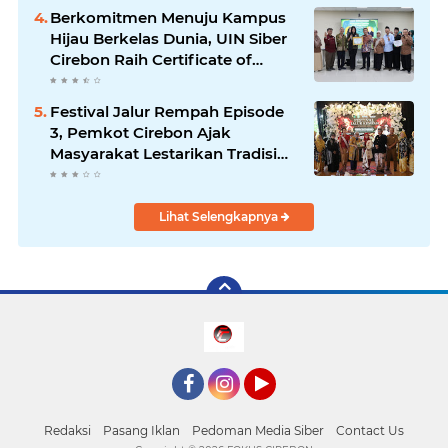
Berkomitmen Menuju Kampus
Hijau Berkelas Dunia, UIN Siber
Cirebon Raih Certificate of
Compliance UI GreenMetric
Festival Jalur Rempah Episode
3, Pemkot Cirebon Ajak
Masyarakat Lestarikan Tradisi
Jamu sebagai Warisan Budaya
Bernilai Ekonomi
Lihat Selengkapnya
Facebook
Instagram
YouTube
Redaksi
Pasang Iklan
Pedoman Media Siber
Contact Us