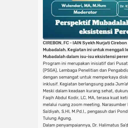
CIREBON, FC -
IAIN Syekh Nurjati Cirebon
Mubadalah. Kegiatan ini untuk
menggali le
Mubadalah dalam isu-isu eksistensi pere
Program ini merupakan inisiatif dari Pusa
(PSGA), Lembaga Penelitian dan Pengabdi
dengan semangat untuk memperkaya disku
inklusif. Kegiatan berlangsung pada Jum’a
Meski dalam keadaan kurang sehat, dukung
Faqih Abdul Kodir, LC, MA, terasa kuat keti
melalui ruang zoom meeting. Narasumber ka
Sa’diyah, S.HI, M.Pd.I., pengasuh dari Po
Tulung Agung.
Dalam penyampaiannya, Dr. Halimatus Sa’