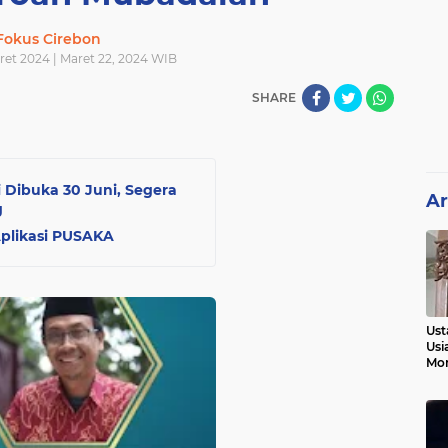
Fokus Cirebon
ret 2024 | Maret 22, 2024 WIB
SHARE
ibuka 30 Juni, Segera
Ar
g
Aplikasi PUSAKA
Ust
Usi
Mo
Kem
Pen