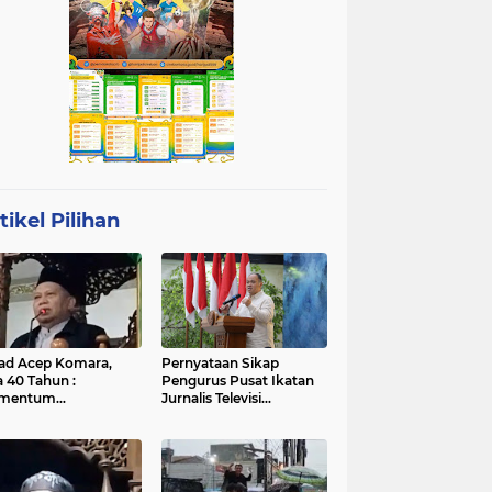
tikel Pilihan
ad Acep Komara,
Pernyataan Sikap
a 40 Tahun :
Pengurus Pusat Ikatan
mentum
Jurnalis Televisi
atangan Diri dan
Indonesia (IJTI)
ingkatan Ibadah