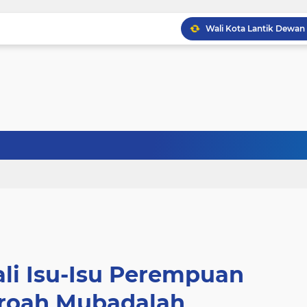
ali Isu-Isu Perempuan
iroah Mubadalah