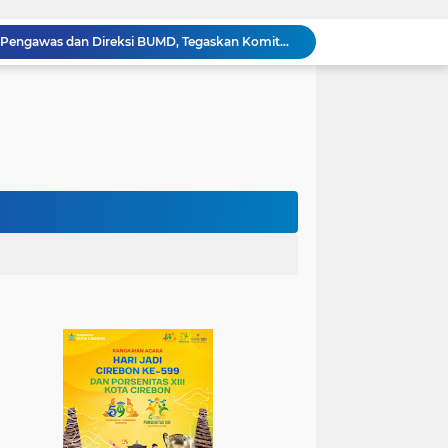
Wali Kota Lantik Dewan Pengawas dan Direksi BUMD, Tegaskan Komitmen pada Kinerja dan Integritas
Mahasiswa PAI UIN Siber Cirebon Lolos Konferensi Internasional Tiga Negara
KKN Kelompok 89 UIN Siber Cirebon Berikan Edukasi Kesehatan Gigi Siswa SDN 3 Cipanas
KKN Kelompok 106 UIN Siber Cirebon Dampingi Pelaku UMKM Desa Sindangjawa Urus NIB dan Sertifikat Halal
KKN Kelompok 45 UIN Siber Cirebon Ikuti Pengajian Bersama Keluarga Besar MTs Al-Ikhlas Mayung
Humas Kemenag Level Up Pertemuan Ke-12 Perkuat Kompetensi Fotografi Digital
Mahasiswa KKN Kelompok 140 UIN Siber Cirebon Berikan Edukasi Anti Bullying
Mahasiswa KKN Kelompok 2 UIN Siber Cirebon Dampingi Anak-Anak Ikuti Program Rumah Mengaji
Jadi Duta Budaya, Mahasiswa HTNI UIN Siber Cirebon Raih Juara 1 Duta Batik DKI Jakarta 2026
100.000 Jemaah Hadiri Zikir dan Doa Kebangsaan di Monas, Wujud Syukur atas Kemerdekaan