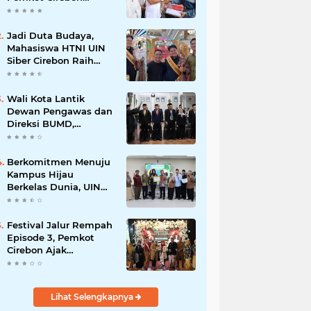
Perkuat Komitmen
Wujudkan Kota Layak
Anak
Jadi Duta Budaya,
Mahasiswa HTNI UIN
Siber Cirebon Raih
Juara 1 Duta Batik DKI
Jakarta 2026
Wali Kota Lantik
Dewan Pengawas dan
Direksi BUMD,
Tegaskan Komitmen
pada Kinerja dan
Integritas
Berkomitmen Menuju
Kampus Hijau
Berkelas Dunia, UIN
Siber Cirebon Raih
Certificate of
Compliance UI
Festival Jalur Rempah
GreenMetric
Episode 3, Pemkot
Cirebon Ajak
Masyarakat Lestarikan
Tradisi Jamu sebagai
Warisan Budaya
Lihat Selengkapnya
Bernilai Ekonomi