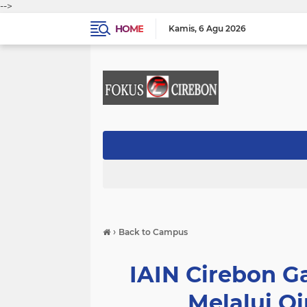
-->
HOME
Kamis
6 Agu 2026
›
Back to Campus
IAIN Cirebon G
Melalui Q