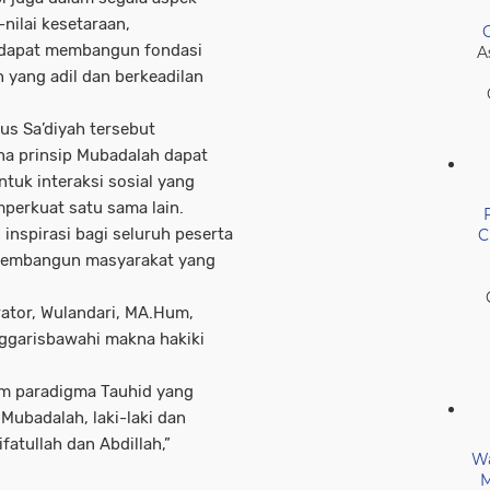
nilai kesetaraan,
 dapat membangun fondasi
A
yang adil dan berkeadilan
us Sa’diyah tersebut
a prinsip Mubadalah dapat
uk interaksi sosial yang
perkuat satu sama lain.
nspirasi bagi seluruh peserta
C
 membangun masyarakat yang
ator, Wulandari, MA.Hum,
garisbawahi makna hakiki
am paradigma Tauhid yang
Mubadalah, laki-laki dan
atullah dan Abdillah,”
Wa
M