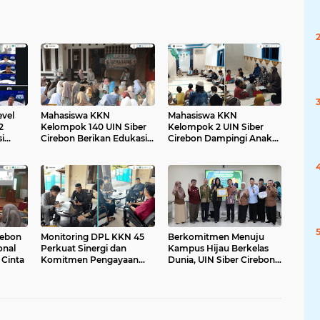
vel
Mahasiswa KKN
Mahasiswa KKN
2
Kelompok 140 UIN Siber
Kelompok 2 UIN Siber
i
Cirebon Berikan Edukasi
Cirebon Dampingi Anak-
Anti Bullying
Anak Ikuti Program
Rumah Mengaji
rebon
Monitoring DPL KKN 45
Berkomitmen Menuju
onal
Perkuat Sinergi dan
Kampus Hijau Berkelas
 Cinta
Komitmen Pengayaan
Dunia, UIN Siber Cirebon
Literasi Berkelanjutan di
Raih Certificate of
Desa Mayung
Compliance UI
GreenMetric