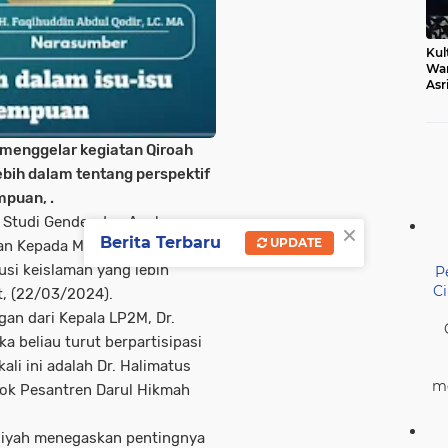
Kul
Wa
Asr
Ber
Mak
 menggelar kegiatan Qiroah
bih dalam tentang perspektif
mpuan, .
t Studi Gender dan Anak
×
Berita Terbaru
UPDATE
an Kepada Masyarakat (LP2M),
si keislaman yang lebih
P
C
t, (22/03/2024).
an dari Kepala LP2M, Dr.
ka beliau turut berpartisipasi
li ini adalah Dr. Halimatus
me
ndok Pesantren Darul Hikmah
diyah menegaskan pentingnya