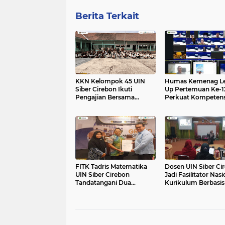
Berita Terkait
KKN Kelompok 45 UIN
Humas Kemenag Le
Siber Cirebon Ikuti
Up Pertemuan Ke-1
Pengajian Bersama
Perkuat Kompetens
Keluarga Besar MTs Al-
Fotografi Digital
Ikhlas Mayung
FITK Tadris Matematika
Dosen UIN Siber Ci
UIN Siber Cirebon
Jadi Fasilitator Nasi
Tandatangani Dua
Kurikulum Berbasis
Perjanjian Kerjasama
Bersama ADMA0ETA-
PTKI