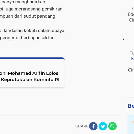
ak hanya menghadirkan
pi juga merangsang pemikiran
Ed
empuan dari sudut pandang
Ci
di landasan kokoh dalam upaya
gender di berbagai sektor
T
K
Ci
on, Mohamad Arifin Lolos
is Keprotokolan Kominfo RI
Be
SHARE