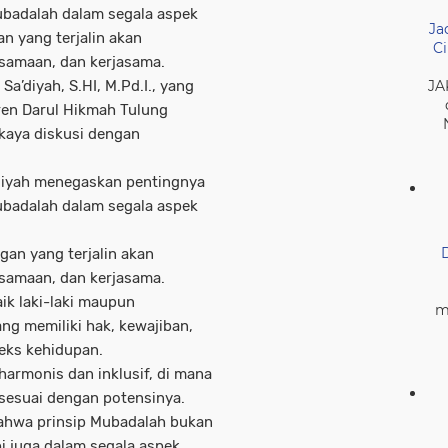
ubadalah dalam segala aspek
Ja
n yang terjalin akan
Ci
rsamaan, dan kerjasama.
JA
a’diyah, S.HI, M.Pd.I., yang
en Darul Hikmah Tulung
aya diskusi dengan
diyah menegaskan pentingnya
ubadalah dalam segala aspek
gan yang terjalin akan
rsamaan, dan kerjasama.
ik laki-laki maupun
m
ng memiliki hak, kewajiban,
teks kehidupan.
harmonis dan inklusif, di mana
 sesuai dengan potensinya.
bahwa prinsip Mubadalah bukan
i juga dalam segala aspek