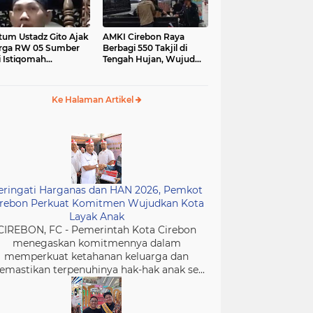
tum Ustadz Gito Ajak
AMKI Cirebon Raya
rga RW 05 Sumber
Berbagi 550 Takjil di
i Istiqomah
Tengah Hujan, Wujud
ibadah dan
Kepedulian Insan Media
murkan Masjid
di Bulan Ramadan
Ke Halaman Artikel
eringati Harganas dan HAN 2026, Pemkot
irebon Perkuat Komitmen Wujudkan Kota
Layak Anak
CIREBON, FC - Pemerintah Kota Cirebon
menegaskan komitmennya dalam
memperkuat ketahanan keluarga dan
mastikan terpenuhinya hak-hak anak se...