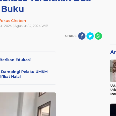
Buku
Fokus Cirebon
us 2024 | Agustus 14, 2024 WIB
SHARE
Ar
Berikan Edukasi
on Dampingi Pelaku UMKM
fikat Halal
Ust
Usi
Mo
Kem
Pen