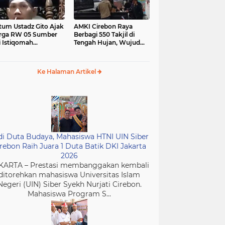
tum Ustadz Gito Ajak
AMKI Cirebon Raya
rga RW 05 Sumber
Berbagi 550 Takjil di
i Istiqomah
Tengah Hujan, Wujud
ibadah dan
Kepedulian Insan Media
murkan Masjid
di Bulan Ramadan
Ke Halaman Artikel
di Duta Budaya, Mahasiswa HTNI UIN Siber
rebon Raih Juara 1 Duta Batik DKI Jakarta
2026
KARTA – Prestasi membanggakan kembali
ditorehkan mahasiswa Universitas Islam
Negeri (UIN) Siber Syekh Nurjati Cirebon.
Mahasiswa Program S...