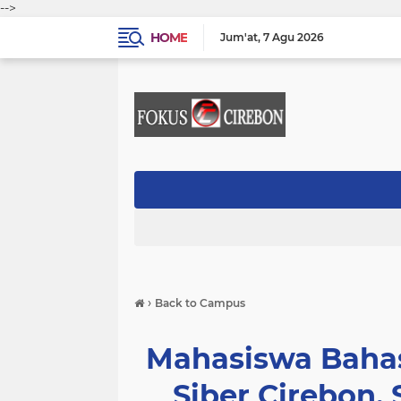
-->
HOME
Jum'at
7 Agu 2026
›
Back to Campus
Mahasiswa Bahas
Siber Cirebon,