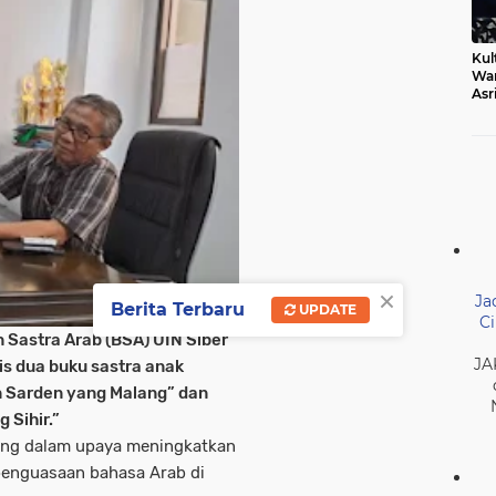
Kul
Wa
Asr
Ber
Mak
×
Ja
Berita Terbaru
UPDATE
Ci
Sastra Arab (BSA) UIN Siber
JA
lis dua buku sastra anak
n Sarden yang Malang” dan
 Sihir.”
ting dalam upaya meningkatkan
penguasaan bahasa Arab di