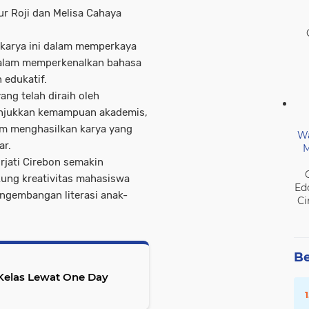
ur Roji dan Melisa Cahaya
karya ini dalam memperkaya
 dalam memperkenalkan bahasa
edukatif.
ng telah diraih oleh
unjukkan kemampuan akademis,
alam menghasilkan karya yang
Wa
ar.
M
rjati Cirebon semakin
ng kreativitas mahasiswa
Ed
engembangan literasi anak-
Ci
Be
elas Lewat One Day