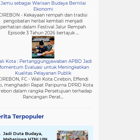
Jamu sebagai Warisan Budaya Bernilai
Ekonomi
CIREBON - Kekayaan rempah dan tradisi
pengobatan herbal kembali menjadi
perhatian dalam Festival Jalur Rempah
Episode 3 Tahun 2026 bertajuk ...
li Kota : Pertanggungjawaban APBD Jadi
omentum Evaluasi untuk Meningkatkan
Kualitas Pelayanan Publik
CIREBON, FC - Wali Kota Cirebon, Effendi
o, menghadiri Rapat Paripurna DPRD Kota
rebon dalam rangka Persetujuan terhadap
Rancangan Perat...
rita Terpopuler
Jadi Duta Budaya,
Mahasiswa HTNI UIN