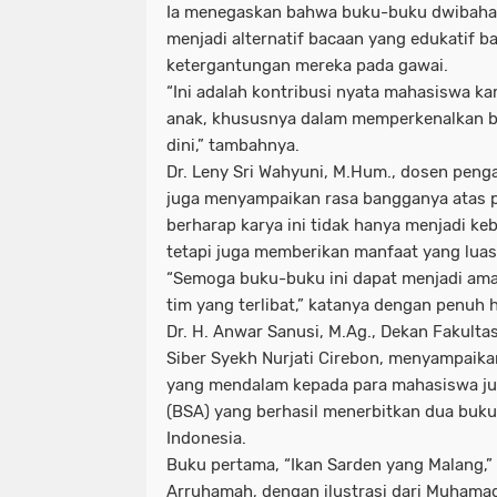
Ia menegaskan bahwa buku-buku dwibahas
menjadi alternatif bacaan yang edukatif 
ketergantungan mereka pada gawai.
“Ini adalah kontribusi nyata mahasiswa k
anak, khususnya dalam memperkenalkan b
dini,” tambahnya.
Dr. Leny Sri Wahyuni, M.Hum., dosen peng
juga menyampaikan rasa bangganya atas p
berharap karya ini tidak hanya menjadi k
tetapi juga memberikan manfaat yang lua
“Semoga buku-buku ini dapat menjadi amal
tim yang terlibat,” katanya dengan penuh 
Dr. H. Anwar Sanusi, M.Ag., Dekan Fakult
Siber Syekh Nurjati Cirebon, menyampaika
yang mendalam kepada para mahasiswa ju
(BSA) yang berhasil menerbitkan dua buku
Indonesia.
Buku pertama, “Ikan Sarden yang Malang,” 
Arruhamah, dengan ilustrasi dari Muhamad