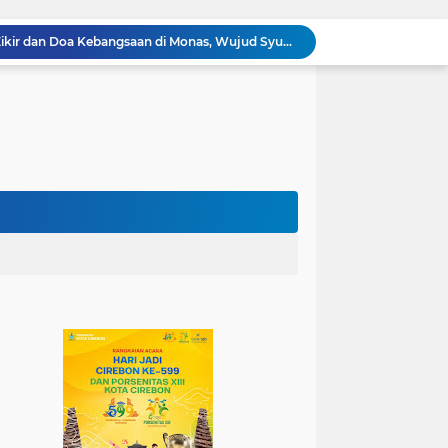
100.000 Jemaah Hadiri Zikir dan Doa Kebangsaan di Monas, Wujud Syukur atas Kemerdekaan
Wali Kota Lantik Dewan Pengawas dan Direksi BUMD, Tegaskan Komitmen pada Kinerja dan Integritas
Mahasiswa PAI UIN Siber Cirebon Lolos Konferensi Internasional Tiga Negara
KKN Kelompok 89 UIN Siber Cirebon Berikan Edukasi Kesehatan Gigi Siswa SDN 3 Cipanas
KKN Kelompok 106 UIN Siber Cirebon Dampingi Pelaku UMKM Desa Sindangjawa Urus NIB dan Sertifikat Halal
KKN Kelompok 45 UIN Siber Cirebon Ikuti Pengajian Bersama Keluarga Besar MTs Al-Ikhlas Mayung
Humas Kemenag Level Up Pertemuan Ke-12 Perkuat Kompetensi Fotografi Digital
Mahasiswa KKN Kelompok 140 UIN Siber Cirebon Berikan Edukasi Anti Bullying
Mahasiswa KKN Kelompok 2 UIN Siber Cirebon Dampingi Anak-Anak Ikuti Program Rumah Mengaji
Jadi Duta Budaya, Mahasiswa HTNI UIN Siber Cirebon Raih Juara 1 Duta Batik DKI Jakarta 2026