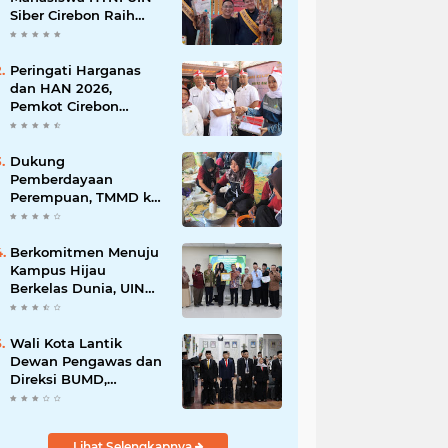
Siber Cirebon Raih
Juara 1 Duta Batik DKI
Jakarta 2026
Peringati Harganas
dan HAN 2026,
Pemkot Cirebon
Perkuat Komitmen
Wujudkan Kota Layak
Anak
Dukung
Pemberdayaan
Perempuan, TMMD ke-
129 Kodim 0620/Kab.
Cirebon Latih Ibu-Ibu
Tata Boga
Berkomitmen Menuju
Kampus Hijau
Berkelas Dunia, UIN
Siber Cirebon Raih
Certificate of
Compliance UI
Wali Kota Lantik
GreenMetric
Dewan Pengawas dan
Direksi BUMD,
Tegaskan Komitmen
pada Kinerja dan
Integritas
Lihat Selengkapnya