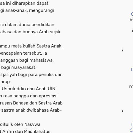
a ini diharapkan dapat
bagi anak-anak, mengurangi
A
ami dalam dunia pendidikan
ahasa dan budaya Arab sejak
ampu mata kuliah Sastra Anak,
encapaian tersebut. Ia
ebanggaan bagi mahasiswa,
s bagi masyarakat.
 jariyah bagi para penulis dan
harap.
m
as Ushuluddin dan Adab UIN
n rasa bangga dan apresiasi
rusan Bahasa dan Sastra Arab
 sastra anak dwibahasa Arab-
ditulis oleh Nasywa
C
 Arifin dan Mashlahatus