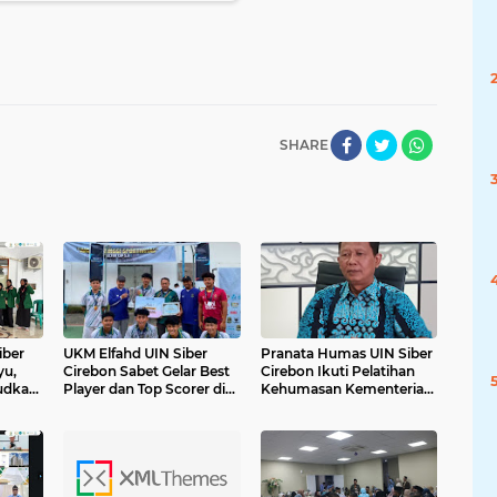
SHARE
iber
UKM Elfahd UIN Siber
Pranata Humas UIN Siber
yu,
Cirebon Sabet Gelar Best
Cirebon Ikuti Pelatihan
udkan
Player dan Top Scorer di
Kehumasan Kementerian
uli
Rector Cup 5.0 Gontor
Agama RI
2026