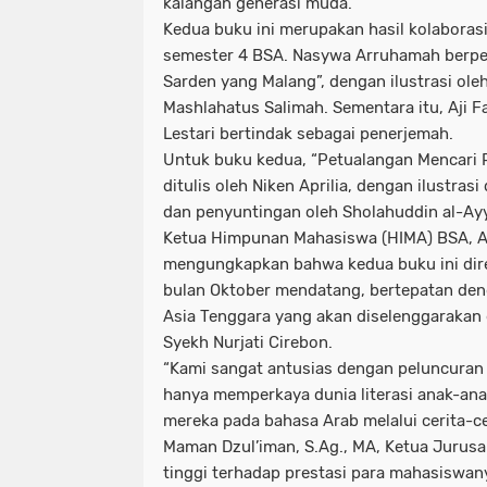
kalangan generasi muda.
Kedua buku ini merupakan hasil kolaborasi
semester 4 BSA. Nasywa Arruhamah berper
Sarden yang Malang”, dengan ilustrasi ol
Mashlahatus Salimah. Sementara itu, Aji F
Lestari bertindak sebagai penerjemah.
Untuk buku kedua, “Petualangan Mencari R
ditulis oleh Niken Aprilia, dengan ilustrasi
dan penyuntingan oleh Sholahuddin al-Ay
Ketua Himpunan Mahasiswa (HIMA) BSA, A
mengungkapkan bahwa kedua buku ini dire
bulan Oktober mendatang, bertepatan deng
Asia Tenggara yang akan diselenggarakan
Syekh Nurjati Cirebon.
“Kami sangat antusias dengan peluncuran i
hanya memperkaya dunia literasi anak-ana
mereka pada bahasa Arab melalui cerita-ce
Maman Dzul’iman, S.Ag., MA, Ketua Jurus
tinggi terhadap prestasi para mahasiswan