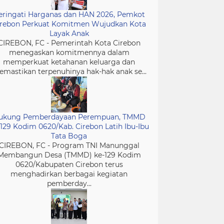
eringati Harganas dan HAN 2026, Pemkot
irebon Perkuat Komitmen Wujudkan Kota
Layak Anak
CIREBON, FC - Pemerintah Kota Cirebon
menegaskan komitmennya dalam
memperkuat ketahanan keluarga dan
mastikan terpenuhinya hak-hak anak se...
ukung Pemberdayaan Perempuan, TMMD
-129 Kodim 0620/Kab. Cirebon Latih Ibu-Ibu
Tata Boga
CIREBON, FC - Program TNI Manunggal
Membangun Desa (TMMD) ke-129 Kodim
0620/Kabupaten Cirebon terus
menghadirkan berbagai kegiatan
pemberday...