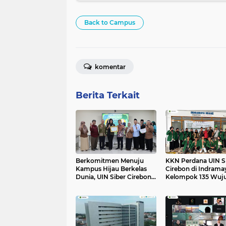
Back to Campus
komentar
Berita Terkait
Berkomitmen Menuju
KKN Perdana UIN S
Kampus Hijau Berkelas
Cirebon di Indrama
Dunia, UIN Siber Cirebon
Kelompok 135 Wuj
Raih Certificate of
Desa Cikawung Ped
Compliance UI
Lingkungan
GreenMetric