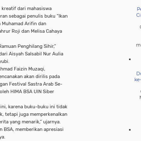
 kreatif dari mahasiswa
P
C
an sebagai penulis buku “Ikan
eh Muhamad Arifin dan
ahrur Roji dan Melisa Cahaya
me
amuan Penghilang Sihir,”
 dari Aisyah Salsabil Nur Aulia
yubi.
hmad Faizin Muzaqi,
D
ncanakan akan dirilis pada
ke
an Festival Sastra Arab Se-
 oleh HIMA BSA UIN Siber
ni, karena buku-buku ini tidak
k, tetapi juga memperkenalkan
rita yang menarik,” ujarnya.
an BSA, memberikan apresiasi
ya.