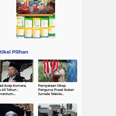
tikel Pilihan
ad Acep Komara,
Pernyataan Sikap
a 40 Tahun :
Pengurus Pusat Ikatan
mentum
Jurnalis Televisi
atangan Diri dan
Indonesia (IJTI)
ingkatan Ibadah