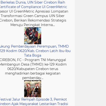
Berkelas Dunia, UIN Siber Cirebon Raih
Certificate of Compliance UI GreenMetric
sesor UI GreenMetric Apresiasi Lompatan
Transformasi Green Campus UIN Siber
Cirebon, Berikan Rekomendasi Strategis
Menuju Peringkat Interna...
ukung Pemberdayaan Perempuan, TMMD
-129 Kodim 0620/Kab. Cirebon Latih Ibu-Ibu
Tata Boga
CIREBON, FC - Program TNI Manunggal
Membangun Desa (TMMD) ke-129 Kodim
0620/Kabupaten Cirebon terus
menghadirkan berbagai kegiatan
pemberday...
Festival Jalur Rempah Episode 3, Pemkot
irebon Ajak Masyarakat Lestarikan Tradisi