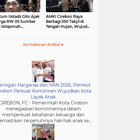
tum Ustadz Gito Ajak
AMKI Cirebon Raya
rga RW 05 Sumber
Berbagi 550 Takjil di
i Istiqomah
Tengah Hujan, Wujud
ibadah dan
Kepedulian Insan Media
murkan Masjid
di Bulan Ramadan
Ke Halaman Artikel
eringati Harganas dan HAN 2026, Pemkot
irebon Perkuat Komitmen Wujudkan Kota
Layak Anak
CIREBON, FC - Pemerintah Kota Cirebon
menegaskan komitmennya dalam
memperkuat ketahanan keluarga dan
mastikan terpenuhinya hak-hak anak se...