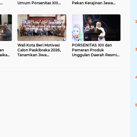
Umum Porsenitas XIII
Pekan Kerajinan Jawa
KUNCI BERSAMA
Barat 2026
Wali Kota Beri Motivasi
PORSENITAS XIII dan
an
Calon Paskibraka 2026,
Pameran Produk
ikan,
Tanamkan Jiwa
Unggulan Daerah Resmi
 Tata
Kepemimpinan dan
Dibuka, Perkuat
mpak
Semangat Kebangsaan
Kolaborasi KUNCI
BERSAMA