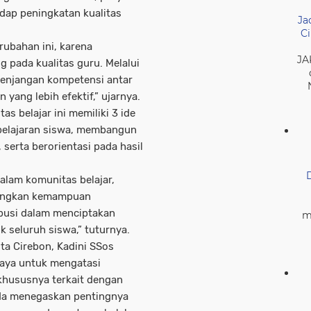
adap peningkatan kualitas
Ja
Ci
ubahan ini, karena
JA
 pada kualitas guru. Melalui
senjangan kompetensi antar
yang lebih efektif,” ujarnya.
as belajar ini memiliki 3 ide
belajaran siswa, membangun
serta berorientasi pada hasil
lam komunitas belajar,
bangkan kemampuan
ibusi dalam menciptakan
m
k seluruh siswa,” tuturnya.
ta Cirebon, Kadini SSos
paya untuk mengatasi
khususnya terkait dengan
 Ia menegaskan pentingnya