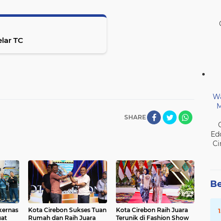
lar TC
Wa
M
SHARE
Ed
Ci
Be
kernas
Kota Cirebon Sukses Tuan
Kota Cirebon Raih Juara
uat
Rumah dan Raih Juara
Terunik di Fashion Show