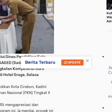
Kul
Wa
Asr
Ber
Mak
ui Dinas Pendidikan Kota
×
Berita Terbaru
UPDATE
AGED (Sadari, Arahkan,
P
ngkatan Kompetensi Guru
C
di Hotel Grage, Selasa
idikan Kota Cirebon, Kadini
n Nasional (PKN) Tingkat II
me
 MSi mengapresiasi dan
am ini. Ia menilai, proyek ini