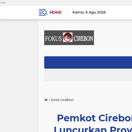
-->
HOME
Kamis
6 Agu 2026
›
kota cirebon
Pemkot Cirebon
Luncurkan Pro