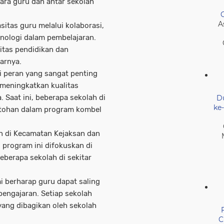
ara guru dan antar sekolah
A
tas guru melalui kolaborasi,
nologi dalam pembelajaran.
litas pendidikan dan
arnya.
i peran yang sangat penting
 meningkatkan kualitas
 Saat ini, beberapa sekolah di
D
ke
ontohan dalam program kombel
an di Kecamatan Kejaksan dan
 program ini difokuskan di
berapa sekolah di sekitar
i berharap guru dapat saling
engajaran. Setiap sekolah
ang dibagikan oleh sekolah
C