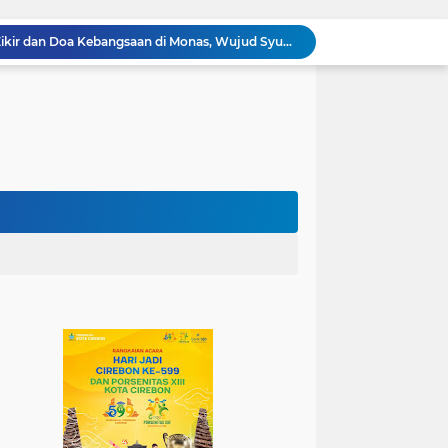
100.000 Jemaah Hadiri Zikir dan Doa Kebangsaan di Monas, Wujud Syukur atas Kemerdekaan
Wali Kota Lantik Dewan Pengawas dan Direksi BUMD, Tegaskan Komitmen pada Kinerja dan Integritas
Mahasiswa PAI UIN Siber Cirebon Lolos Konferensi Internasional Tiga Negara
KKN Kelompok 89 UIN Siber Cirebon Berikan Edukasi Kesehatan Gigi Siswa SDN 3 Cipanas
KKN Kelompok 106 UIN Siber Cirebon Dampingi Pelaku UMKM Desa Sindangjawa Urus NIB dan Sertifikat Halal
KKN Kelompok 45 UIN Siber Cirebon Ikuti Pengajian Bersama Keluarga Besar MTs Al-Ikhlas Mayung
Humas Kemenag Level Up Pertemuan Ke-12 Perkuat Kompetensi Fotografi Digital
Mahasiswa KKN Kelompok 140 UIN Siber Cirebon Berikan Edukasi Anti Bullying
Mahasiswa KKN Kelompok 2 UIN Siber Cirebon Dampingi Anak-Anak Ikuti Program Rumah Mengaji
Jadi Duta Budaya, Mahasiswa HTNI UIN Siber Cirebon Raih Juara 1 Duta Batik DKI Jakarta 2026