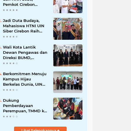
Pemkot Cirebon
Perkuat Komitmen
Wujudkan Kota Layak
Anak
Jadi Duta Budaya,
Mahasiswa HTNI UIN
Siber Cirebon Raih
Juara 1 Duta Batik DKI
Jakarta 2026
Wali Kota Lantik
Dewan Pengawas dan
Direksi BUMD,
Tegaskan Komitmen
pada Kinerja dan
Integritas
Berkomitmen Menuju
Kampus Hijau
Berkelas Dunia, UIN
Siber Cirebon Raih
Certificate of
Compliance UI
Dukung
GreenMetric
Pemberdayaan
Perempuan, TMMD ke-
129 Kodim 0620/Kab.
Cirebon Latih Ibu-Ibu
Tata Boga
Lihat Selengkapnya