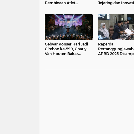
Pembinaan Atlet
Jejaring dan Inovasi
Berkelanjutan
Daerah
Gebyar Konser Hari Jadi
Raperda
Cirebon ke-599, Charly
Pertanggungjawab
Van Houten Bakar
APBD 2025 Disampa
Semangat Ribuan
Wali Kota Tekankan
Penonton
Kelola yang Berda
bagi Masyarakat