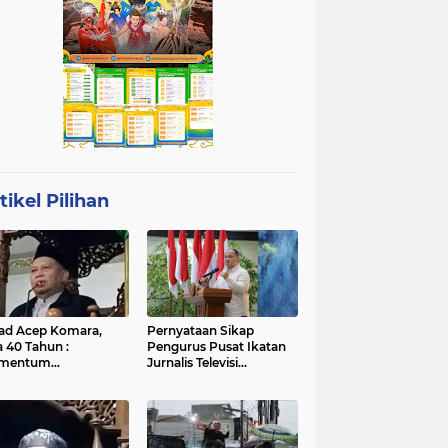
tikel Pilihan
ad Acep Komara,
Pernyataan Sikap
a 40 Tahun :
Pengurus Pusat Ikatan
mentum
Jurnalis Televisi
atangan Diri dan
Indonesia (IJTI)
ingkatan Ibadah