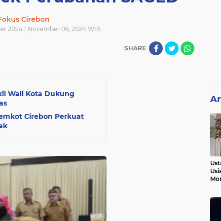
Fokus Cirebon
er 2024 | November 06, 2024 WIB
SHARE
il Wali Kota Dukung
Ar
as
Pemkot Cirebon Perkuat
ak
Ust
Usi
Mo
Kem
Pen