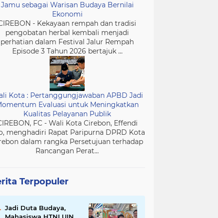
Jamu sebagai Warisan Budaya Bernilai
Ekonomi
CIREBON - Kekayaan rempah dan tradisi
pengobatan herbal kembali menjadi
perhatian dalam Festival Jalur Rempah
Episode 3 Tahun 2026 bertajuk ...
li Kota : Pertanggungjawaban APBD Jadi
omentum Evaluasi untuk Meningkatkan
Kualitas Pelayanan Publik
CIREBON, FC - Wali Kota Cirebon, Effendi
o, menghadiri Rapat Paripurna DPRD Kota
rebon dalam rangka Persetujuan terhadap
Rancangan Perat...
rita Terpopuler
Jadi Duta Budaya,
Mahasiswa HTNI UIN