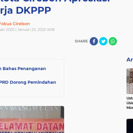
erja DKPPP
Fokus Cirebon
ari 2025 | Januari 23, 2025 WIB
SHARE
Ar
on Bahas Penanganan
DPRD Dorong Pemindahan
Ust
Usi
Mo
Kem
Pen