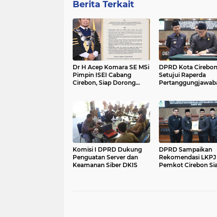
Berita Terkait
Dr H Acep Komara SE MSi
DPRD Kota Cirebo
Pimpin ISEI Cabang
Setujui Raperda
Cirebon, Siap Dorong
Pertanggungjawab
Pengembangan Ekonomi
APBD 2025, Doron
Berbasis Potensi Daerah
Perbaikan Tata Kelo
dan Kearifan Lokal
Pelayanan Publik
Komisi I DPRD Dukung
DPRD Sampaikan
Penguatan Server dan
Rekomendasi LKPJ 
Keamanan Siber DKIS
Pemkot Cirebon Si
Tindaklanjuti