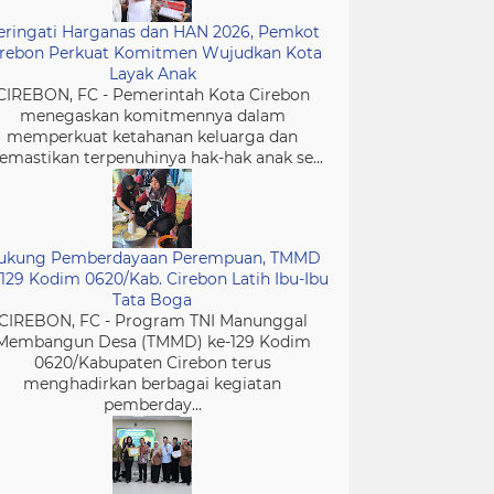
eringati Harganas dan HAN 2026, Pemkot
irebon Perkuat Komitmen Wujudkan Kota
Layak Anak
CIREBON, FC - Pemerintah Kota Cirebon
menegaskan komitmennya dalam
memperkuat ketahanan keluarga dan
mastikan terpenuhinya hak-hak anak se...
ukung Pemberdayaan Perempuan, TMMD
-129 Kodim 0620/Kab. Cirebon Latih Ibu-Ibu
Tata Boga
CIREBON, FC - Program TNI Manunggal
Membangun Desa (TMMD) ke-129 Kodim
0620/Kabupaten Cirebon terus
menghadirkan berbagai kegiatan
pemberday...