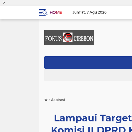
-->
HOME
Jum'at
7 Agu 2026
›
Aspirasi
Lampaui Target 
Komisi II DPRD 