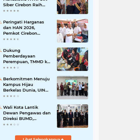
Siber Cirebon Raih
Juara 1 Duta Batik DKI
Jakarta 2026
Peringati Harganas
dan HAN 2026,
Pemkot Cirebon
Perkuat Komitmen
Wujudkan Kota Layak
Anak
Dukung
Pemberdayaan
Perempuan, TMMD ke-
129 Kodim 0620/Kab.
Cirebon Latih Ibu-Ibu
Tata Boga
Berkomitmen Menuju
Kampus Hijau
Berkelas Dunia, UIN
Siber Cirebon Raih
Certificate of
Compliance UI
Wali Kota Lantik
GreenMetric
Dewan Pengawas dan
Direksi BUMD,
Tegaskan Komitmen
pada Kinerja dan
Integritas
Lihat Selengkapnya