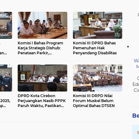
n
Komisi I Bahas Program
Komisi III DPRD Bahas
Kerja Strategis Dishub:
Pemenuhan Hak
an
Penataan Parkir,
Penyandang Disabilitas
g
Optimalisasi APILL hingga
Wa
la dan
Pengoperasian BRT
M
Ed
Ci
DPRD Kota Cirebon
Komisi III DRPD Nilai
2025,
Perjuangkan Nasib PPPK
Forum Muskel Belum
ap
Paruh Waktu, Pastikan
Optimal Bahas DTSEN
Tidak Ada yang
Be
Dirumahkan