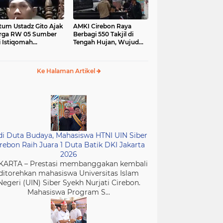
tum Ustadz Gito Ajak
AMKI Cirebon Raya
rga RW 05 Sumber
Berbagi 550 Takjil di
i Istiqomah
Tengah Hujan, Wujud
ibadah dan
Kepedulian Insan Media
murkan Masjid
di Bulan Ramadan
Ke Halaman Artikel
di Duta Budaya, Mahasiswa HTNI UIN Siber
rebon Raih Juara 1 Duta Batik DKI Jakarta
2026
KARTA – Prestasi membanggakan kembali
ditorehkan mahasiswa Universitas Islam
Negeri (UIN) Siber Syekh Nurjati Cirebon.
Mahasiswa Program S...