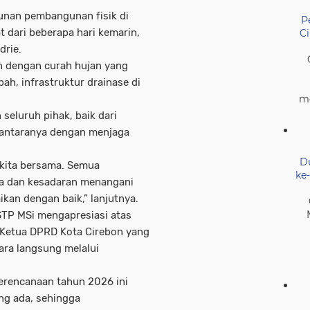
nan pembangunan fisik di
P
at dari beberapa hari kemarin,
C
drie.
an dengan curah hujan yang
bah, infrastruktur drainase di
me
 seluruh pihak, baik dari
Di antaranya dengan menjaga
D
 kita bersama. Semua
ke
ama dan kesadaran menangani
ikan dengan baik,” lanjutnya.
STP MSi mengapresiasi atas
Ketua DPRD Kota Cirebon yang
ara langsung melalui
erencanaan tahun 2026 ini
g ada, sehingga