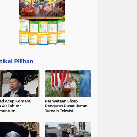
tikel Pilihan
ad Acep Komara,
Pernyataan Sikap
a 40 Tahun :
Pengurus Pusat Ikatan
mentum
Jurnalis Televisi
atangan Diri dan
Indonesia (IJTI)
ingkatan Ibadah