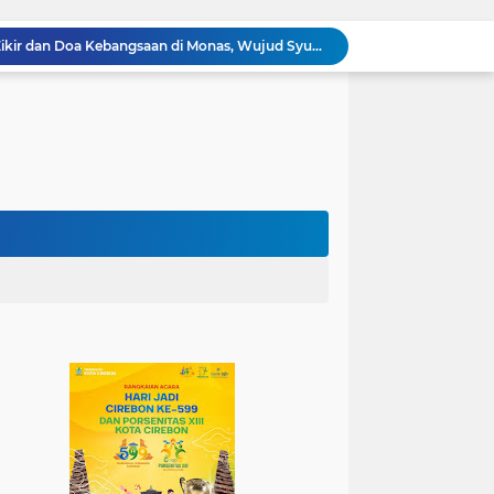
100.000 Jemaah Hadiri Zikir dan Doa Kebangsaan di Monas, Wujud Syukur atas Kemerdekaan
Wali Kota Lantik Dewan Pengawas dan Direksi BUMD, Tegaskan Komitmen pada Kinerja dan Integritas
Mahasiswa PAI UIN Siber Cirebon Lolos Konferensi Internasional Tiga Negara
KKN Kelompok 89 UIN Siber Cirebon Berikan Edukasi Kesehatan Gigi Siswa SDN 3 Cipanas
KKN Kelompok 106 UIN Siber Cirebon Dampingi Pelaku UMKM Desa Sindangjawa Urus NIB dan Sertifikat Halal
KKN Kelompok 45 UIN Siber Cirebon Ikuti Pengajian Bersama Keluarga Besar MTs Al-Ikhlas Mayung
Humas Kemenag Level Up Pertemuan Ke-12 Perkuat Kompetensi Fotografi Digital
Mahasiswa KKN Kelompok 140 UIN Siber Cirebon Berikan Edukasi Anti Bullying
Mahasiswa KKN Kelompok 2 UIN Siber Cirebon Dampingi Anak-Anak Ikuti Program Rumah Mengaji
Jadi Duta Budaya, Mahasiswa HTNI UIN Siber Cirebon Raih Juara 1 Duta Batik DKI Jakarta 2026