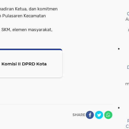
ehadiran Ketua, dan komitmen
n Pulasaren Kecamatan
A
ti SKM, elemen masyarakat,
, Komisi II DPRD Kota
m
SHARE
C