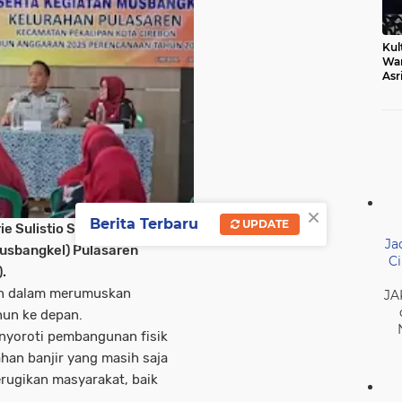
Kul
Wa
Asr
Ber
Mak
×
Berita Terbaru
UPDATE
e Sulistio SE menghadiri
Ja
sbangkel) Pulasaren
Ci
.
an dalam merumuskan
JA
un ke depan.
enyoroti pembangunan fisik
han banjir yang masih saja
erugikan masyarakat, baik