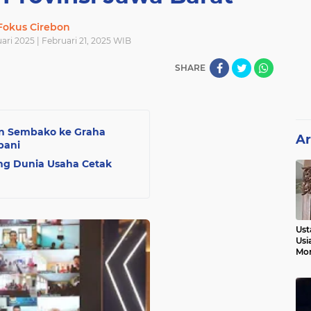
Fokus Cirebon
ari 2025 | Februari 21, 2025 WIB
SHARE
an Sembako ke Graha
Ar
bani
ng Dunia Usaha Cetak
Ust
Usi
Mo
Kem
Pen