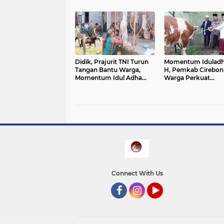
Bangga dan Beri Ucapan
,S.H Resmi Naik Pa
Selamat
Menjadi IPDA
Didik, Prajurit TNI Turun
Momentum Iduladh
Tangan Bantu Warga,
H, Pemkab Cirebon
Momentum Idul Adha
Warga Perkuat
2026 Perkuat
Kebersamaan
Kebersamaan di Cluster
Cordelia
Connect With Us
Facebook
Instagram
YouTube