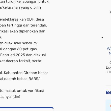
kan turun ke lapangan untuk
/kelurahan yang dipilih
mendeklarasikan ODF, desa
an tertinggi dan terendah.
ifikasi akan diplenokan dan
h.
ah dilakukan sebelum
Wa
asi dengan 60 petugas
M
Februari 2025 dan diskusi
at daerah terkait, serta
Ed
Ci
ni, Kabupaten Cirebon benar-
ai daerah bebas BABS,”
ntu masuk untuk verifikasi
Be
snya. (din)