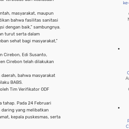
ke
intah, masyarakat, maupun
kan bahwa fasilitas sanitasi
ngsi dengan baik,” sambungnya.
an turut serta dalam
ban sehat bagi masyarakat,”
n Cirebon, Edi Susanto,
en Cirebon telah dilakukan
a daerah, bahwa masyarakat
A
ilaku BABS.
 oleh Tim Verifikator ODF
a tahap. Pada 24 Februari
a daring yang melibatkan
amat, kepala puskesmas, serta
C