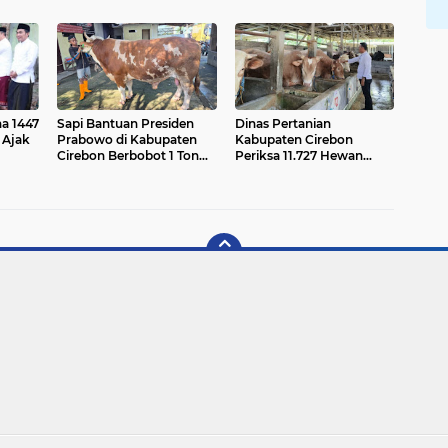
ngkat
Kesehatan Gratis di Desa
Menumbuhkan
Matangaji
Semangat Kebersamaan
a 1447
Sapi Bantuan Presiden
Dinas Pertanian
 Ajak
Prabowo di Kabupaten
Kabupaten Cirebon
Cirebon Berbobot 1 Ton
Periksa 11.727 Hewan
Lebih
Kurban Jelang Iduladha
2026