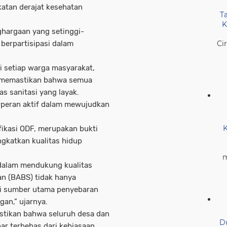
katan derajat kesehatan
T
K
hargaan yang setinggi-
Ci
 berpartisipasi dalam
i setiap warga masyarakat,
k memastikan bahwa semua
s sanitasi yang layak.
rperan aktif dalam mewujudkan
K
ikasi ODF, merupakan bukti
gkatkan kualitas hidup
m
g dalam mendukung kualitas
an (BABS) tidak hanya
di sumber utama penyebaran
gan,” ujarnya.
pastikan bahwa seluruh desa dan
D
ar terbebas dari kebiasaan