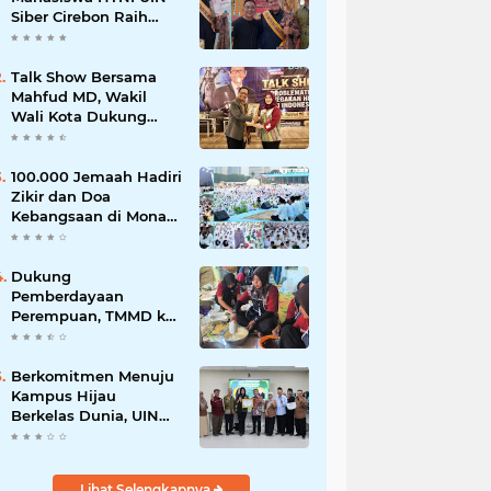
Siber Cirebon Raih
Juara 1 Duta Batik DKI
Jakarta 2026
Talk Show Bersama
Mahfud MD, Wakil
Wali Kota Dukung
Penegakan Hukum
Berbasis Integritas
100.000 Jemaah Hadiri
Zikir dan Doa
Kebangsaan di Monas,
Wujud Syukur atas
Kemerdekaan
Dukung
Pemberdayaan
Perempuan, TMMD ke-
129 Kodim 0620/Kab.
Cirebon Latih Ibu-Ibu
Tata Boga
Berkomitmen Menuju
Kampus Hijau
Berkelas Dunia, UIN
Siber Cirebon Raih
Certificate of
Compliance UI
Lihat Selengkapnya