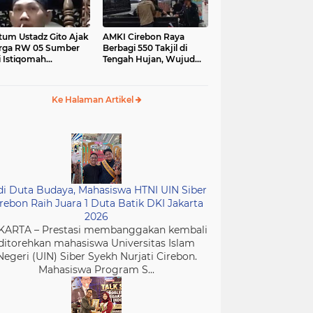
tum Ustadz Gito Ajak
AMKI Cirebon Raya
rga RW 05 Sumber
Berbagi 550 Takjil di
i Istiqomah
Tengah Hujan, Wujud
ibadah dan
Kepedulian Insan Media
murkan Masjid
di Bulan Ramadan
Ke Halaman Artikel
di Duta Budaya, Mahasiswa HTNI UIN Siber
rebon Raih Juara 1 Duta Batik DKI Jakarta
2026
KARTA – Prestasi membanggakan kembali
ditorehkan mahasiswa Universitas Islam
Negeri (UIN) Siber Syekh Nurjati Cirebon.
Mahasiswa Program S...