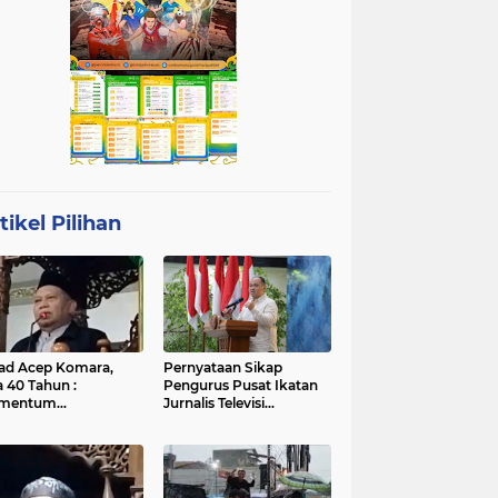
tikel Pilihan
ad Acep Komara,
Pernyataan Sikap
a 40 Tahun :
Pengurus Pusat Ikatan
mentum
Jurnalis Televisi
atangan Diri dan
Indonesia (IJTI)
ingkatan Ibadah