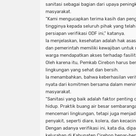
sanitasi sebagai bagian dari upaya pening
masyarakat.
“Kami mengucapkan terima kasih dan peng
tingginya kepada seluruh pihak yang telah
persiapan verifikasi ODF ini,” katanya.
Ia menjelaskan, kesehatan adalah hak asas
dan pemerintah memiliki kewajiban untu
warga mendapatkan akses terhadap fasilita
Oleh karena itu, Pemkab Cirebon harus be
lingkungan yang sehat dan bersih.
Ia menambahkan, bahwa keberhasilan verif
nyata dari komitmen bersama dalam menin
masyarakat.
“Sanitasi yang baik adalah faktor pentin
hidup. Praktik buang air besar sembarang
mencemari lingkungan, tetapi juga menja
penyakit, seperti diare, kolera, dan kecacin
Dengan adanya verifikasi ini, kata dia, di
kelurahan di Kabupaten Cirebon benar-ben