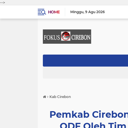
-->
HOME
Minggu
9 Agu 2026
›
Kab Cirebon
Pemkab Cirebon 
ODF Oleh Tim 