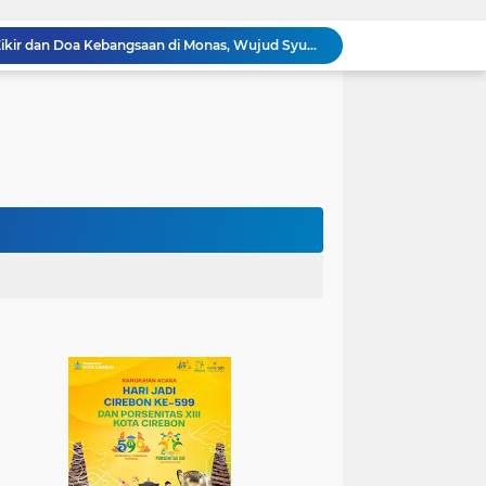
100.000 Jemaah Hadiri Zikir dan Doa Kebangsaan di Monas, Wujud Syukur atas Kemerdekaan
Wali Kota Lantik Dewan Pengawas dan Direksi BUMD, Tegaskan Komitmen pada Kinerja dan Integritas
Mahasiswa PAI UIN Siber Cirebon Lolos Konferensi Internasional Tiga Negara
KKN Kelompok 89 UIN Siber Cirebon Berikan Edukasi Kesehatan Gigi Siswa SDN 3 Cipanas
KKN Kelompok 106 UIN Siber Cirebon Dampingi Pelaku UMKM Desa Sindangjawa Urus NIB dan Sertifikat Halal
KKN Kelompok 45 UIN Siber Cirebon Ikuti Pengajian Bersama Keluarga Besar MTs Al-Ikhlas Mayung
Humas Kemenag Level Up Pertemuan Ke-12 Perkuat Kompetensi Fotografi Digital
Mahasiswa KKN Kelompok 140 UIN Siber Cirebon Berikan Edukasi Anti Bullying
Wali Kota Kunjungi UPT Latihan Tenaga Kerja, Siapkan SDM Kompeten dan Siap Bersaing
Jadi Duta Budaya, Mahasiswa HTNI UIN Siber Cirebon Raih Juara 1 Duta Batik DKI Jakarta 2026