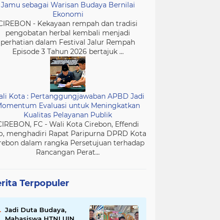
Jamu sebagai Warisan Budaya Bernilai
Ekonomi
CIREBON - Kekayaan rempah dan tradisi
pengobatan herbal kembali menjadi
perhatian dalam Festival Jalur Rempah
Episode 3 Tahun 2026 bertajuk ...
li Kota : Pertanggungjawaban APBD Jadi
omentum Evaluasi untuk Meningkatkan
Kualitas Pelayanan Publik
CIREBON, FC - Wali Kota Cirebon, Effendi
o, menghadiri Rapat Paripurna DPRD Kota
rebon dalam rangka Persetujuan terhadap
Rancangan Perat...
rita Terpopuler
Jadi Duta Budaya,
Mahasiswa HTNI UIN