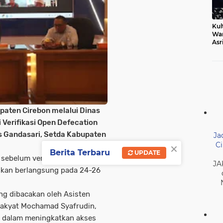
Kul
Wa
Asr
Ber
Mak
ten Cirebon melalui Dinas
 Verifikasi Open Defecation
as Gandasari, Setda Kabupaten
Ja
×
Ci
Berita Terbaru
UPDATE
sebelum verifikasi ODF oleh
JA
alkan berlangsung pada 24-26
ng dibacakan oleh Asisten
Rakyat Mochamad Syafrudin,
 dalam meningkatkan akses