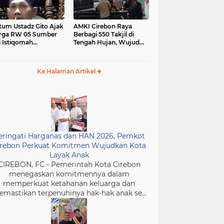
tum Ustadz Gito Ajak
AMKI Cirebon Raya
rga RW 05 Sumber
Berbagi 550 Takjil di
i Istiqomah
Tengah Hujan, Wujud
ibadah dan
Kepedulian Insan Media
murkan Masjid
di Bulan Ramadan
Ke Halaman Artikel
eringati Harganas dan HAN 2026, Pemkot
irebon Perkuat Komitmen Wujudkan Kota
Layak Anak
CIREBON, FC - Pemerintah Kota Cirebon
menegaskan komitmennya dalam
memperkuat ketahanan keluarga dan
mastikan terpenuhinya hak-hak anak se...