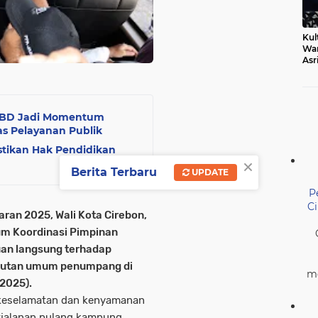
Kul
Wa
Asr
Ber
Mak
APBD Jadi Momentum
as Pelayanan Publik
tikan Hak Pendidikan
×
Berita Terbaru
UPDATE
P
C
an 2025, Wali Kota Cirebon,
um Koordinasi Pimpinan
uan langsung terhadap
kutan umum penumpang di
me
/2025).
 keselamatan dan kenyamanan
jalanan pulang kampung