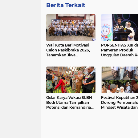
Berita Terkait
Wali Kota Beri Motivasi
PORSENITAS XIII d
Calon Paskibraka 2026,
Pameran Produk
Tanamkan Jiwa
Unggulan Daerah R
Kepemimpinan dan
Dibuka, Perkuat
Semangat Kebangsaan
Kolaborasi KUNCI
BERSAMA
Gelar Karya Vokasi SLBN
Festival Kepatihan 
Budi Utama Tampilkan
Dorong Pembenah
Potensi dan Kemandirian
Mindset Wisata dan
Anak Istimewa
Penguatan Narasi S