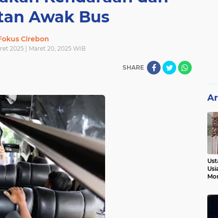
tan Awak Bus
Fokus Cirebon
ret 2025 | Maret 20, 2025 WIB
SHARE
Ar
Ust
Usi
Mo
Kem
Pen