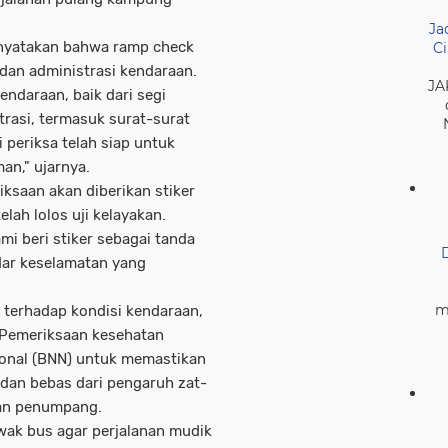
Ja
enyatakan bahwa ramp check
Ci
 dan administrasi kendaraan.
JA
ndaraan, baik dari segi
trasi, termasuk surat-surat
 periksa telah siap untuk
n," ujarnya.
iksaan akan diberikan stiker
lah lolos uji kelayakan.
ami beri stiker sebagai tanda
dar keselamatan yang
m
 terhadap kondisi kendaraan,
. Pemeriksaan kesehatan
ional (BNN) untuk memastikan
 dan bebas dari pengaruh zat-
tan penumpang.
ak bus agar perjalanan mudik