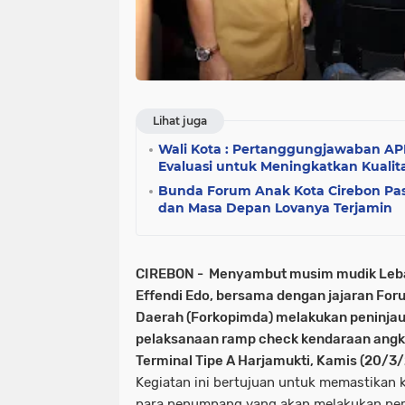
Lihat juga
Wali Kota : Pertanggungjawaban 
Evaluasi untuk Meningkatkan Kualit
Bunda Forum Anak Kota Cirebon Pas
dan Masa Depan Lovanya Terjamin
CIREBON - Menyambut musim mudik Lebar
Effendi Edo, bersama dengan jajaran For
Daerah (Forkopimda) melakukan peninja
pelaksanaan ramp check kendaraan ang
Terminal Tipe A Harjamukti, Kamis (20/3
Kegiatan ini bertujuan untuk memastikan
para penumpang yang akan melakukan per