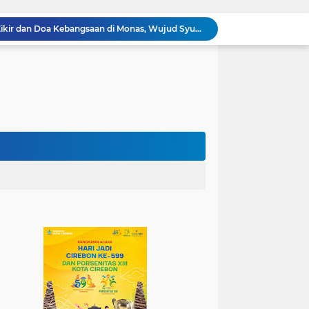
100.000 Jemaah Hadiri Zikir dan Doa Kebangsaan di Monas, Wujud Syukur atas Kemerdekaan
Wali Kota Lantik Dewan Pengawas dan Direksi BUMD, Tegaskan Komitmen pada Kinerja dan Integritas
Mahasiswa PAI UIN Siber Cirebon Lolos Konferensi Internasional Tiga Negara
KKN Kelompok 89 UIN Siber Cirebon Berikan Edukasi Kesehatan Gigi Siswa SDN 3 Cipanas
KKN Kelompok 106 UIN Siber Cirebon Dampingi Pelaku UMKM Desa Sindangjawa Urus NIB dan Sertifikat Halal
KKN Kelompok 45 UIN Siber Cirebon Ikuti Pengajian Bersama Keluarga Besar MTs Al-Ikhlas Mayung
Humas Kemenag Level Up Pertemuan Ke-12 Perkuat Kompetensi Fotografi Digital
Mahasiswa KKN Kelompok 140 UIN Siber Cirebon Berikan Edukasi Anti Bullying
Mahasiswa KKN Kelompok 2 UIN Siber Cirebon Dampingi Anak-Anak Ikuti Program Rumah Mengaji
Jadi Duta Budaya, Mahasiswa HTNI UIN Siber Cirebon Raih Juara 1 Duta Batik DKI Jakarta 2026