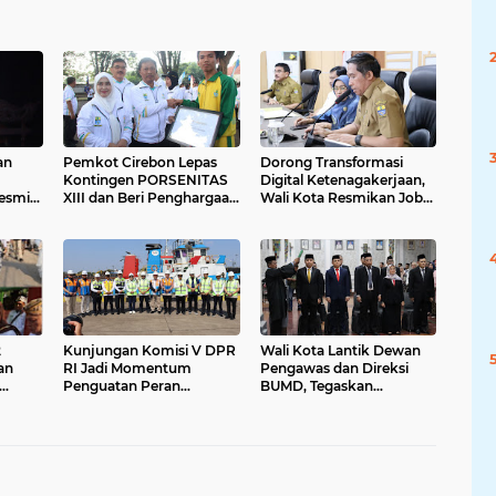
an
Pemkot Cirebon Lepas
Dorong Transformasi
Kontingen PORSENITAS
Digital Ketenagakerjaan,
esmi
XIII dan Beri Penghargaan
Wali Kota Resmikan Job
Atlet Berprestasi
Fair Online dan Pelatihan
Vokasi
2
Kunjungan Komisi V DPR
Wali Kota Lantik Dewan
an
RI Jadi Momentum
Pengawas dan Direksi
Penguatan Peran
BUMD, Tegaskan
ejarah
Pelabuhan Cirebon dan
Komitmen pada Kinerja
Infrastruktur Kota
dan Integritas