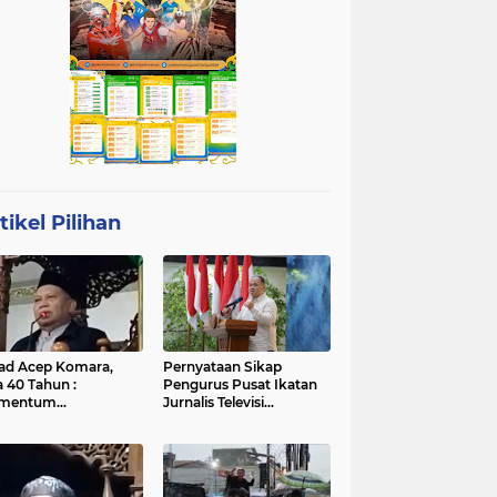
tikel Pilihan
ad Acep Komara,
Pernyataan Sikap
a 40 Tahun :
Pengurus Pusat Ikatan
mentum
Jurnalis Televisi
atangan Diri dan
Indonesia (IJTI)
ingkatan Ibadah