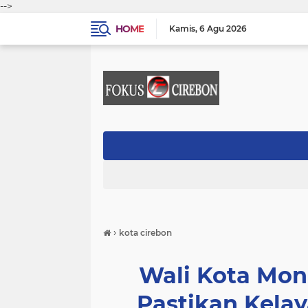
-->
HOME
Kamis
6 Agu 2026
›
kota cirebon
Wali Kota Mon
Pastikan Kela