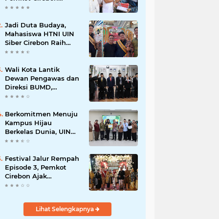
Perkuat Komitmen
Wujudkan Kota Layak
Anak
Jadi Duta Budaya,
Mahasiswa HTNI UIN
Siber Cirebon Raih
Juara 1 Duta Batik DKI
Jakarta 2026
Wali Kota Lantik
Dewan Pengawas dan
Direksi BUMD,
Tegaskan Komitmen
pada Kinerja dan
Integritas
Berkomitmen Menuju
Kampus Hijau
Berkelas Dunia, UIN
Siber Cirebon Raih
Certificate of
Compliance UI
Festival Jalur Rempah
GreenMetric
Episode 3, Pemkot
Cirebon Ajak
Masyarakat Lestarikan
Tradisi Jamu sebagai
Warisan Budaya
Lihat Selengkapnya
Bernilai Ekonomi