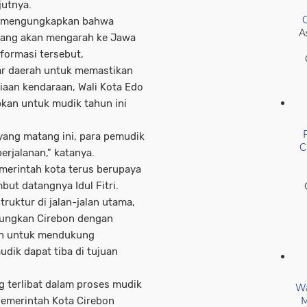
jutnya.
ga mengungkapkan bahwa
A
pang akan mengarah ke Jawa
formasi tersebut,
ar daerah untuk memastikan
iaan kendaraan, Wali Kota Edo
kan untuk mudik tahun ini
yang matang ini, para pemudik
C
rjalanan," katanya.
merintah kota terus berupaya
ut datangnya Idul Fitri.
ruktur di jalan-jalan utama,
bungkan Cirebon dengan
kan untuk mendukung
dik dapat tiba di tujuan
g terlibat dalam proses mudik
Wa
M
Pemerintah Kota Cirebon