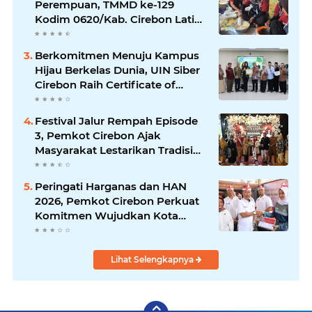
Perempuan, TMMD ke-129
Kodim 0620/Kab. Cirebon Latih
Ibu-Ibu Tata Boga
Berkomitmen Menuju Kampus
Hijau Berkelas Dunia, UIN Siber
Cirebon Raih Certificate of
Compliance UI GreenMetric
Festival Jalur Rempah Episode
3, Pemkot Cirebon Ajak
Masyarakat Lestarikan Tradisi
Jamu sebagai Warisan Budaya
Bernilai Ekonomi
Peringati Harganas dan HAN
2026, Pemkot Cirebon Perkuat
Komitmen Wujudkan Kota
Layak Anak
Lihat Selengkapnya