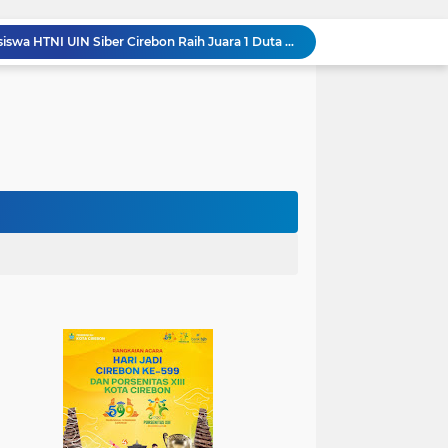
Jadi Duta Budaya, Mahasiswa HTNI UIN Siber Cirebon Raih Juara 1 Duta Batik DKI Jakarta 2026
100.000 Jemaah Hadiri Zikir dan Doa Kebangsaan di Monas, Wujud Syukur atas Kemerdekaan
Wali Kota Lantik Dewan Pengawas dan Direksi BUMD, Tegaskan Komitmen pada Kinerja dan Integritas
Mahasiswa PAI UIN Siber Cirebon Lolos Konferensi Internasional Tiga Negara
KKN Kelompok 89 UIN Siber Cirebon Berikan Edukasi Kesehatan Gigi Siswa SDN 3 Cipanas
KKN Kelompok 106 UIN Siber Cirebon Dampingi Pelaku UMKM Desa Sindangjawa Urus NIB dan Sertifikat Halal
KKN Kelompok 45 UIN Siber Cirebon Ikuti Pengajian Bersama Keluarga Besar MTs Al-Ikhlas Mayung
Humas Kemenag Level Up Pertemuan Ke-12 Perkuat Kompetensi Fotografi Digital
Mahasiswa KKN Kelompok 140 UIN Siber Cirebon Berikan Edukasi Anti Bullying
Wali Kota Kunjungi UPT Latihan Tenaga Kerja, Siapkan SDM Kompeten dan Siap Bersaing