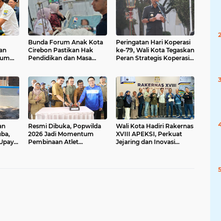
Bunda Forum Anak Kota
Peringatan Hari Koperasi
an
Cirebon Pastikan Hak
ke-79, Wali Kota Tegaskan
tum
Pendidikan dan Masa
Peran Strategis Koperasi
Depan Lovanya Terjamin
bagi Kemajuan Daerah
tas
an
Resmi Dibuka, Popwilda
Wali Kota Hadiri Rakernas
ba,
2026 Jadi Momentum
XVIII APEKSI, Perkuat
 Upaya
Pembinaan Atlet
Jejaring dan Inovasi
 Terus
Berkelanjutan
Daerah