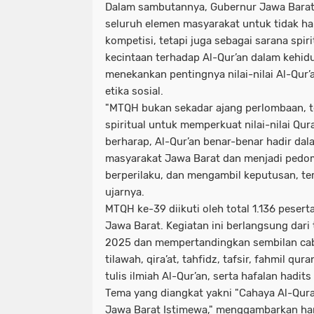
Dalam sambutannya, Gubernur Jawa Barat
seluruh elemen masyarakat untuk tidak h
kompetisi, tetapi juga sebagai sarana spi
kecintaan terhadap Al-Qur’an dalam kehidu
menekankan pentingnya nilai-nilai Al-Qur’
etika sosial.
"MTQH bukan sekadar ajang perlombaan,
spiritual untuk memperkuat nilai-nilai Qu
berharap, Al-Qur’an benar-benar hadir dal
masyarakat Jawa Barat dan menjadi pedo
berperilaku, dan mengambil keputusan, te
ujarnya.
MTQH ke-39 diikuti oleh total 1.136 pesert
Jawa Barat. Kegiatan ini berlangsung dari
2025 dan mempertandingkan sembilan cab
tilawah, qira’at, tahfidz, tafsir, fahmil qura
tulis ilmiah Al-Qur’an, serta hafalan hadits
Tema yang diangkat yakni "Cahaya Al-Qura
Jawa Barat Istimewa," menggambarkan har