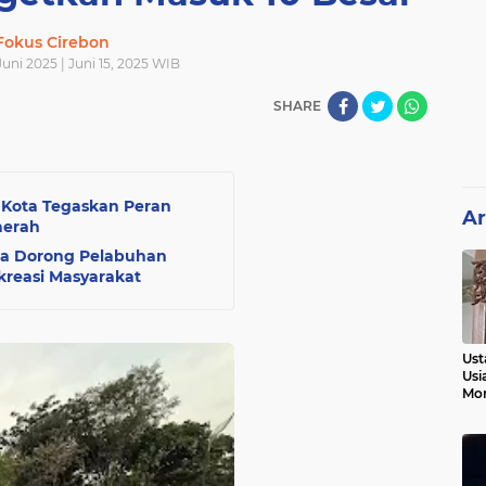
Fokus Cirebon
Juni 2025 | Juni 15, 2025 WIB
SHARE
i Kota Tegaskan Peran
Ar
aerah
ota Dorong Pelabuhan
kreasi Masyarakat
Ust
Usi
Mo
Kem
Pen