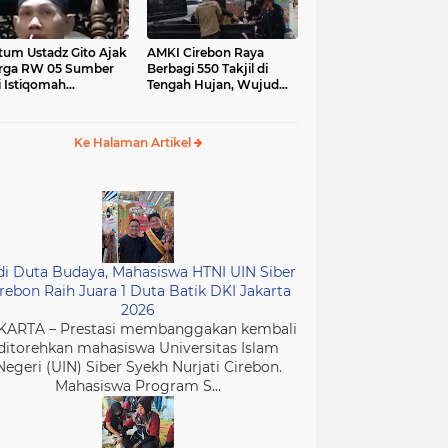
tum Ustadz Gito Ajak
AMKI Cirebon Raya
rga RW 05 Sumber
Berbagi 550 Takjil di
i Istiqomah
Tengah Hujan, Wujud
ibadah dan
Kepedulian Insan Media
murkan Masjid
di Bulan Ramadan
Ke Halaman Artikel
di Duta Budaya, Mahasiswa HTNI UIN Siber
rebon Raih Juara 1 Duta Batik DKI Jakarta
2026
KARTA – Prestasi membanggakan kembali
ditorehkan mahasiswa Universitas Islam
Negeri (UIN) Siber Syekh Nurjati Cirebon.
Mahasiswa Program S...