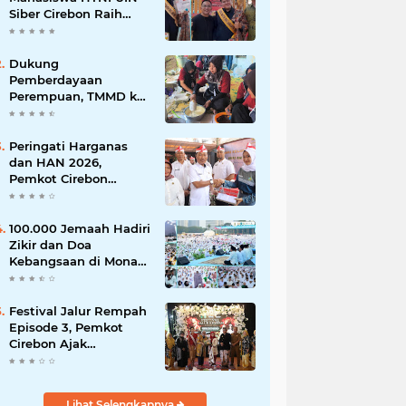
Siber Cirebon Raih
Juara 1 Duta Batik DKI
Jakarta 2026
Dukung
Pemberdayaan
Perempuan, TMMD ke-
129 Kodim 0620/Kab.
Cirebon Latih Ibu-Ibu
Tata Boga
Peringati Harganas
dan HAN 2026,
Pemkot Cirebon
Perkuat Komitmen
Wujudkan Kota Layak
Anak
100.000 Jemaah Hadiri
Zikir dan Doa
Kebangsaan di Monas,
Wujud Syukur atas
Kemerdekaan
Festival Jalur Rempah
Episode 3, Pemkot
Cirebon Ajak
Masyarakat Lestarikan
Tradisi Jamu sebagai
Warisan Budaya
Lihat Selengkapnya