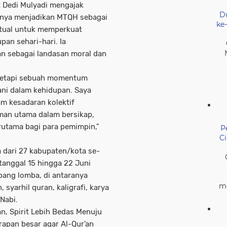
 Dedi Mulyadi mengajak
D
anya menjadikan MTQH sebagai
ke
ritual untuk memperkuat
pan sehari-hari. Ia
an sebagai landasan moral dan
 tetapi sebuah momentum
rani dalam kehidupan. Saya
am kesadaran kolektif
man utama dalam bersikap,
rutama bagi para pemimpin,"
P
C
a dari 27 kabupaten/kota se-
 tanggal 15 hingga 22 Juni
ang lomba, di antaranya
me
n, syarhil quran, kaligrafi, karya
 Nabi.
n, Spirit Lebih Bedas Menuju
apan besar agar Al-Qur’an