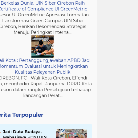
Berkelas Dunia, UIN Siber Cirebon Raih
Certificate of Compliance UI GreenMetric
sesor UI GreenMetric Apresiasi Lompatan
Transformasi Green Campus UIN Siber
Cirebon, Berikan Rekomendasi Strategis
Menuju Peringkat Interna...
li Kota : Pertanggungjawaban APBD Jadi
omentum Evaluasi untuk Meningkatkan
Kualitas Pelayanan Publik
CIREBON, FC - Wali Kota Cirebon, Effendi
o, menghadiri Rapat Paripurna DPRD Kota
rebon dalam rangka Persetujuan terhadap
Rancangan Perat...
rita Terpopuler
Jadi Duta Budaya,
Mahasiswa HTNI UIN