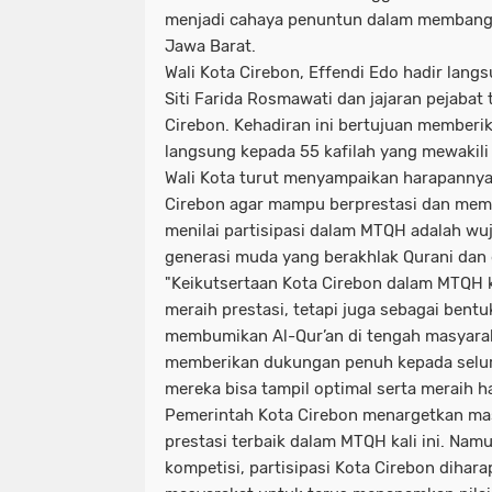
menjadi cahaya penuntun dalam membang
Jawa Barat.
Wali Kota Cirebon, Effendi Edo hadir lang
Siti Farida Rosmawati dan jajaran pejabat 
Cirebon. Kehadiran ini bertujuan member
langsung kepada 55 kafilah yang mewakili
Wali Kota turut menyampaikan harapannya 
Cirebon agar mampu berprestasi dan mem
menilai partisipasi dalam MTQH adalah wu
generasi muda yang berakhlak Qurani dan 
"Keikutsertaan Kota Cirebon dalam MTQH 
meraih prestasi, tetapi juga sebagai ben
membumikan Al-Qur’an di tengah masyarak
memberikan dukungan penuh kepada seluru
mereka bisa tampil optimal serta meraih has
Pemerintah Kota Cirebon menargetkan mas
prestasi terbaik dalam MTQH kali ini. Namu
kompetisi, partisipasi Kota Cirebon diha