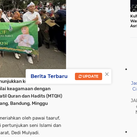
Kul
Wa
Asr
Ber
Mak
×
Berita Terbaru
UPDATE
nunjukkan komitmen dan
Ja
nilai keagamaan dengan
Ci
il Quran dan Hadits (MTQH)
JA
eang, Bandung, Minggu
riahkan oleh pawai taaruf,
 pertunjukan seni Islami dan
rat, Dedi Mulyadi.