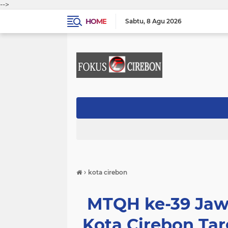
-->
HOME
Sabtu
8 Agu 2026
›
kota cirebon
MTQH ke-39 Jaw
Kota Cirebon Ta