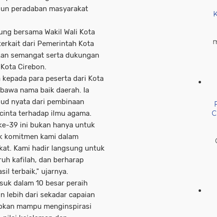
un peradaban masyarakat
K
sung bersama Wakil Wali Kota
m
terkait dari Pemerintah Kota
ikan semangat serta dukungan
 Kota Cirebon.
kepada para peserta dari Kota
bawa nama baik daerah. Ia
jud nyata dari pembinaan
cinta terhadap ilmu agama.
C
ke-39 ini bukan hanya untuk
tuk komitmen kami dalam
at. Kami hadir langsung untuk
h kafilah, dan berharap
il terbaik," ujarnya.
uk dalam 10 besar peraih
n lebih dari sekadar capaian
rapkan mampu menginspirasi