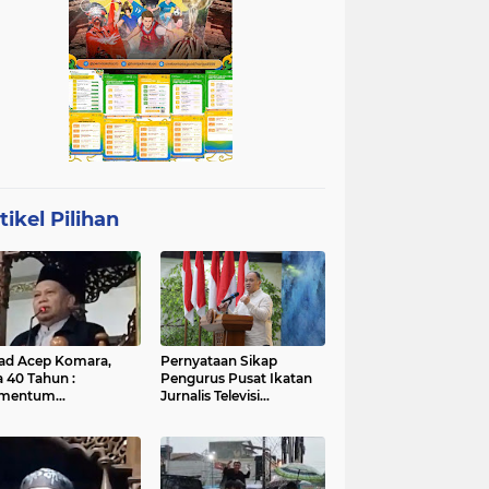
tikel Pilihan
ad Acep Komara,
Pernyataan Sikap
a 40 Tahun :
Pengurus Pusat Ikatan
mentum
Jurnalis Televisi
atangan Diri dan
Indonesia (IJTI)
ingkatan Ibadah