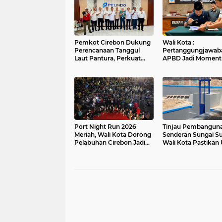
Pemkot Cirebon Dukung
Wali Kota :
Perencanaan Tanggul
Pertanggungjawab
Laut Pantura, Perkuat
APBD Jadi Momen
Perlindungan Pesisir dan
Evaluasi untuk
Pengembangan Kawasan
Meningkatkan Kuali
Pelayanan Publik
Port Night Run 2026
Tinjau Pembangun
Meriah, Wali Kota Dorong
Senderan Sungai Su
Pelabuhan Cirebon Jadi
Wali Kota Pastikan
Ruang Aktivitas dan
Pengendalian Banjir
Rekreasi Masyarakat
Berjalan