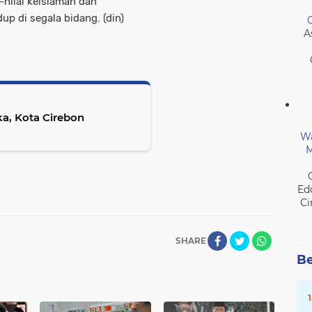
nilai keislaman dan
p di segala bidang. (din)
A
a, Kota Cirebon
Wa
M
Ed
Ci
SHARE
Be