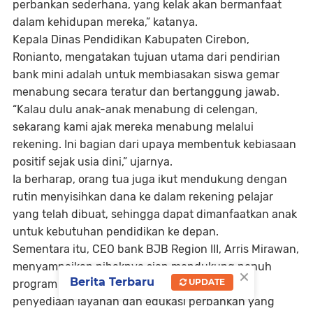
perbankan sederhana, yang kelak akan bermanfaat
dalam kehidupan mereka,” katanya.
Kepala Dinas Pendidikan Kabupaten Cirebon,
Ronianto, mengatakan tujuan utama dari pendirian
bank mini adalah untuk membiasakan siswa gemar
menabung secara teratur dan bertanggung jawab.
“Kalau dulu anak-anak menabung di celengan,
sekarang kami ajak mereka menabung melalui
rekening. Ini bagian dari upaya membentuk kebiasaan
positif sejak usia dini,” ujarnya.
Ia berharap, orang tua juga ikut mendukung dengan
rutin menyisihkan dana ke dalam rekening pelajar
yang telah dibuat, sehingga dapat dimanfaatkan anak
untuk kebutuhan pendidikan ke depan.
Sementara itu, CEO bank BJB Region III, Arris Mirawan,
menyampaikan pihaknya siap mendukung penuh
×
Berita Terbaru
UPDATE
program literasi keuangan di sekolah melalui
penyediaan layanan dan edukasi perbankan yang