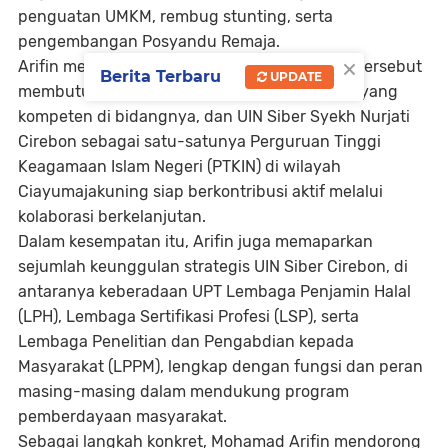
penguatan UMKM, rembug stunting, serta
pengembangan Posyandu Remaja.
×
Arifin menegaskan bahwa program-program tersebut
Berita Terbaru
UPDATE
membutuhkan narasumber dan pendamping yang
kompeten di bidangnya, dan UIN Siber Syekh Nurjati
Cirebon sebagai satu-satunya Perguruan Tinggi
Keagamaan Islam Negeri (PTKIN) di wilayah
Ciayumajakuning siap berkontribusi aktif melalui
kolaborasi berkelanjutan.
Dalam kesempatan itu, Arifin juga memaparkan
sejumlah keunggulan strategis UIN Siber Cirebon, di
antaranya keberadaan UPT Lembaga Penjamin Halal
(LPH), Lembaga Sertifikasi Profesi (LSP), serta
Lembaga Penelitian dan Pengabdian kepada
Masyarakat (LPPM), lengkap dengan fungsi dan peran
masing-masing dalam mendukung program
pemberdayaan masyarakat.
Sebagai langkah konkret, Mohamad Arifin mendorong