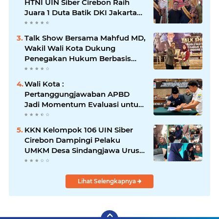
HTNI UIN Siber Cirebon Raih
Juara 1 Duta Batik DKI Jakarta
2026
Talk Show Bersama Mahfud MD,
Wakil Wali Kota Dukung
Penegakan Hukum Berbasis
Integritas
Wali Kota :
Pertanggungjawaban APBD
Jadi Momentum Evaluasi untuk
Meningkatkan Kualitas
Pelayanan Publik
KKN Kelompok 106 UIN Siber
Cirebon Dampingi Pelaku
UMKM Desa Sindangjawa Urus
NIB dan Sertifikat Halal
Lihat Selengkapnya