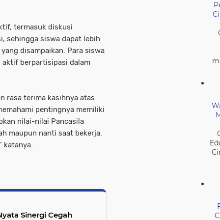
P
C
tif, termasuk diskusi
i, sehingga siswa dapat lebih
yang disampaikan. Para siswa
me
aktif berpartisipasi dalam
n rasa terima kasihnya atas
Wa
h memahami pentingnya memiliki
M
an nilai-nilai Pancasila
lah maupun nanti saat bekerja.
Ed
" katanya.
Ci
Nyata Sinergi Cegah
C