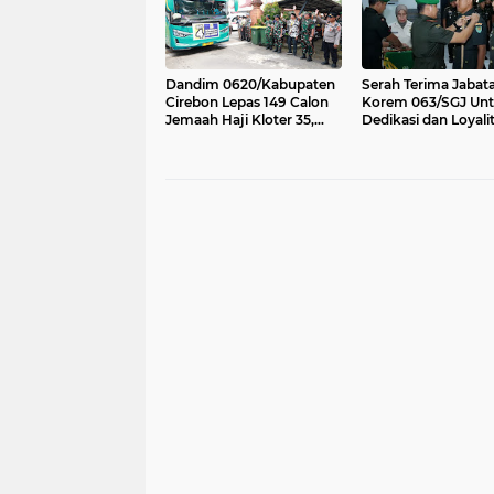
Dandim 0620/Kabupaten
Serah Terima Jabata
Cirebon Lepas 149 Calon
Korem 063/SGJ Un
Jemaah Haji Kloter 35,
Dedikasi dan Loyalitas
Doakan Menjadi Haji
Dalam Tugas Serta
Mabrur
Pengabdian Kepad
Bangsa