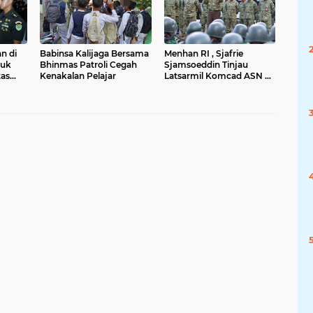
n di
Babinsa Kalijaga Bersama
Menhan RI , Sjafrie
tuk
Bhinmas Patroli Cegah
Sjamsoeddin Tinjau
Kenakalan Pelajar
Latsarmil Komcad ASN di
Brigif 1 Marinir, Cilandak
a
Jakarta