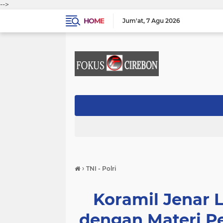
-->
HOME
Jum'at
7 Agu 2026
›
TNI - Polri
Koramil Jenar 
dengan Materi P