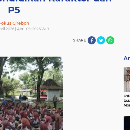
P5
Fokus Cirebon
ril 2026 | April 09, 2026 WIB
SHARE
Ar
Ust
Usi
Mo
Kem
Pen