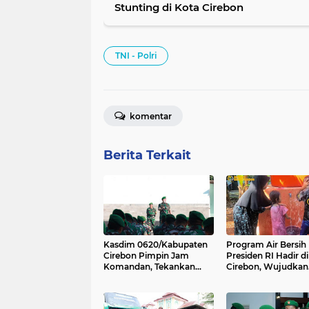
Stunting di Kota Cirebon
TNI - Polri
komentar
Berita Terkait
Kasdim 0620/Kabupaten
Program Air Bersih
Cirebon Pimpin Jam
Presiden RI Hadir d
Komandan, Tekankan
Cirebon, Wujudkan
Disiplin dan
Kepedulian untuk
Profesionalisme Prajurit
Masyarakat