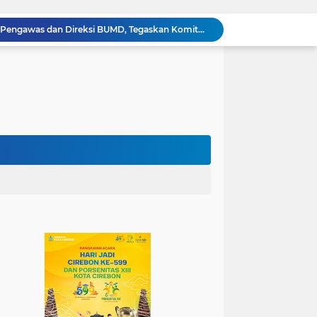
Wali Kota Lantik Dewan Pengawas dan Direksi BUMD, Tegaskan Komitmen pada Kinerja dan Integritas
Mahasiswa PAI UIN Siber Cirebon Lolos Konferensi Internasional Tiga Negara
KKN Kelompok 89 UIN Siber Cirebon Berikan Edukasi Kesehatan Gigi Siswa SDN 3 Cipanas
KKN Kelompok 106 UIN Siber Cirebon Dampingi Pelaku UMKM Desa Sindangjawa Urus NIB dan Sertifikat Halal
KKN Kelompok 45 UIN Siber Cirebon Ikuti Pengajian Bersama Keluarga Besar MTs Al-Ikhlas Mayung
Humas Kemenag Level Up Pertemuan Ke-12 Perkuat Kompetensi Fotografi Digital
Mahasiswa KKN Kelompok 140 UIN Siber Cirebon Berikan Edukasi Anti Bullying
Wali Kota Kunjungi UPT Latihan Tenaga Kerja, Siapkan SDM Kompeten dan Siap Bersaing
Jadi Duta Budaya, Mahasiswa HTNI UIN Siber Cirebon Raih Juara 1 Duta Batik DKI Jakarta 2026
100.000 Jemaah Hadiri Zikir dan Doa Kebangsaan di Monas, Wujud Syukur atas Kemerdekaan