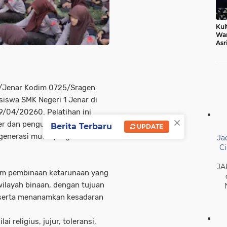
Kul
Wa
Asr
Ber
Mak
1/Jenar Kodim 0725/Sragen
iswa SMK Negeri 1 Jenar di
09/04/20260. Pelatihan ini
×
r dan penguatan Profil Pelajar
Berita Terbaru
UPDATE
generasi muda yang berakhlak
Ja
Ci
JA
ram pembinaan ketarunaan yang
wilayah binaan, dengan tujuan
a serta menanamkan kesadaran
i religius, jujur, toleransi,