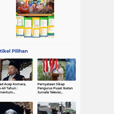
tikel Pilihan
ad Acep Komara,
Pernyataan Sikap
a 40 Tahun :
Pengurus Pusat Ikatan
mentum
Jurnalis Televisi
atangan Diri dan
Indonesia (IJTI)
ingkatan Ibadah