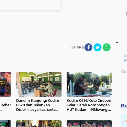
SHARE
T
K
Ci
Dandim Kunjungi Kodim
Kodim 0614/Kota Cirebon
Be
i Beber
0620 dan Tekankan
Gelar Ziarah Rombongan
Disiplin, Loyalitas, serta
HUT Kodam III/Siliwangi
Pengabdian Tulus bagi
Ke-80 di TMP Kesenden.
Prajurit Koramil Babakan