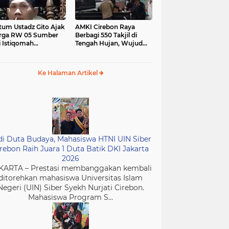
tum Ustadz Gito Ajak
AMKI Cirebon Raya
rga RW 05 Sumber
Berbagi 550 Takjil di
i Istiqomah
Tengah Hujan, Wujud
ibadah dan
Kepedulian Insan Media
murkan Masjid
di Bulan Ramadan
Ke Halaman Artikel
di Duta Budaya, Mahasiswa HTNI UIN Siber
rebon Raih Juara 1 Duta Batik DKI Jakarta
2026
KARTA – Prestasi membanggakan kembali
ditorehkan mahasiswa Universitas Islam
Negeri (UIN) Siber Syekh Nurjati Cirebon.
Mahasiswa Program S...