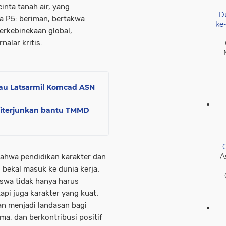
cinta tanah air, yang
D
a P5: beriman, bertakwa
ke
erkebinekaan global,
nalar kritis.
njau Latsarmil Komcad ASN
 Diterjunkan bantu TMMD
A
bahwa pendidikan karakter dan
 bekal masuk ke dunia kerja.
iswa tidak hanya harus
tapi juga karakter yang kuat.
kan menjadi landasan bagi
ma, dan berkontribusi positif