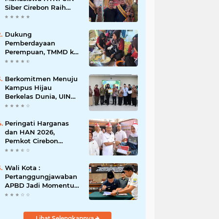
Siber Cirebon Raih
Juara 1 Duta Batik DKI
Jakarta 2026
Dukung
Pemberdayaan
Perempuan, TMMD ke-
129 Kodim 0620/Kab.
Cirebon Latih Ibu-Ibu
Tata Boga
Berkomitmen Menuju
Kampus Hijau
Berkelas Dunia, UIN
Siber Cirebon Raih
Certificate of
Compliance UI
Peringati Harganas
GreenMetric
dan HAN 2026,
Pemkot Cirebon
Perkuat Komitmen
Wujudkan Kota Layak
Anak
Wali Kota :
Pertanggungjawaban
APBD Jadi Momentum
Evaluasi untuk
Meningkatkan
Kualitas Pelayanan
Lihat Selengkapnya