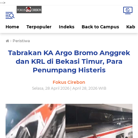
-->
Home
Terpopuler
Indeks
Back to Campus
Kab 
›
Peristiwa
Tabrakan KA Argo Bromo Anggrek
dan KRL di Bekasi Timur, Para
Penumpang Histeris
Fokus Cirebon
Selasa, 28 April 2026 | April 28, 2026 WIB