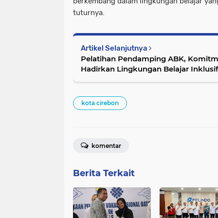
berkembang dalam lingkungan belajar yang
tuturnya.
Artikel Selanjutnya
Pelatihan Pendamping ABK, Komit
Hadirkan Lingkungan Belajar Inklusi
kota cirebon
komentar
Berita Terkait