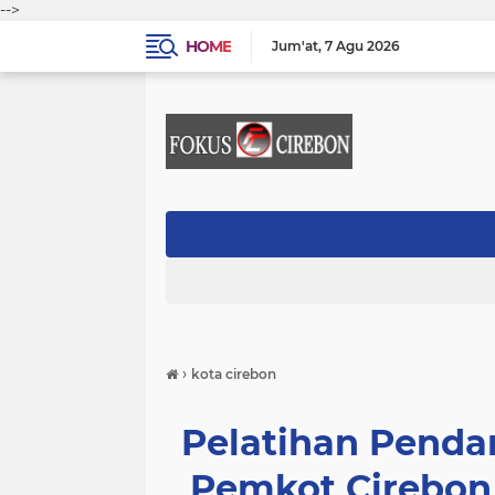
-->
HOME
Jum'at
7 Agu 2026
›
kota cirebon
Pelatihan Pend
Pemkot Cirebon