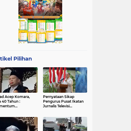
tikel Pilihan
ad Acep Komara,
Pernyataan Sikap
a 40 Tahun :
Pengurus Pusat Ikatan
mentum
Jurnalis Televisi
atangan Diri dan
Indonesia (IJTI)
ingkatan Ibadah