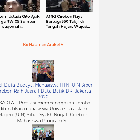
tum Ustadz Gito Ajak
AMKI Cirebon Raya
rga RW 05 Sumber
Berbagi 550 Takjil di
i Istiqomah
Tengah Hujan, Wujud
ibadah dan
Kepedulian Insan Media
murkan Masjid
di Bulan Ramadan
Ke Halaman Artikel
di Duta Budaya, Mahasiswa HTNI UIN Siber
rebon Raih Juara 1 Duta Batik DKI Jakarta
2026
KARTA – Prestasi membanggakan kembali
ditorehkan mahasiswa Universitas Islam
Negeri (UIN) Siber Syekh Nurjati Cirebon.
Mahasiswa Program S...