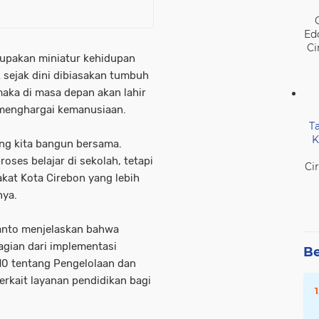
Ed
Ci
erupakan miniatur kehidupan
 sejak dini dibiasakan tumbuh
maka di masa depan akan lahir
n menghargai kemanusiaan.
T
K
ang kita bangun bersama.
oses belajar di sekolah, tetapi
Ci
kat Kota Cirebon yang lebih
nya.
anto menjelaskan bahwa
agian dari implementasi
Be
0 tentang Pengelolaan dan
rkait layanan pendidikan bagi