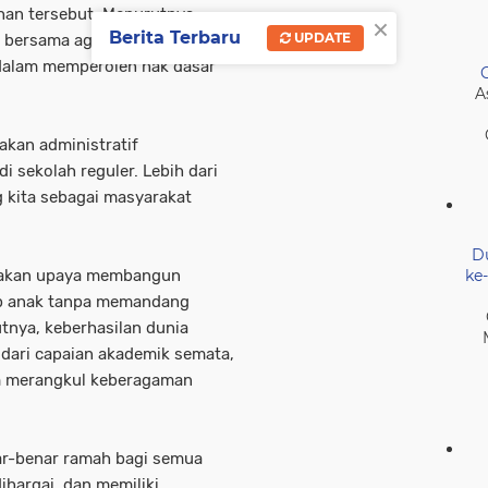
ihan tersebut. Menurutnya,
×
Berita Terbaru
UPDATE
n bersama agar tidak ada satu
 dalam memperoleh hak dasar
A
akan administratif
sekolah reguler. Lebih dari
g kita sebagai masyarakat
D
ke
upakan upaya membangun
ap anak tanpa memandang
tnya, keberhasilan dunia
r dari capaian akademik semata,
am merangkul keberagaman
ar-benar ramah bagi semua
ihargai, dan memiliki