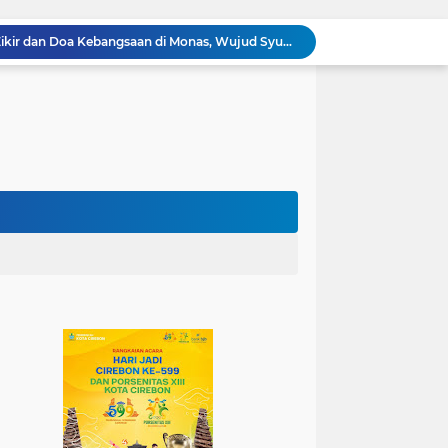
100.000 Jemaah Hadiri Zikir dan Doa Kebangsaan di Monas, Wujud Syukur atas Kemerdekaan
Wali Kota Lantik Dewan Pengawas dan Direksi BUMD, Tegaskan Komitmen pada Kinerja dan Integritas
Mahasiswa PAI UIN Siber Cirebon Lolos Konferensi Internasional Tiga Negara
KKN Kelompok 89 UIN Siber Cirebon Berikan Edukasi Kesehatan Gigi Siswa SDN 3 Cipanas
KKN Kelompok 106 UIN Siber Cirebon Dampingi Pelaku UMKM Desa Sindangjawa Urus NIB dan Sertifikat Halal
KKN Kelompok 45 UIN Siber Cirebon Ikuti Pengajian Bersama Keluarga Besar MTs Al-Ikhlas Mayung
Humas Kemenag Level Up Pertemuan Ke-12 Perkuat Kompetensi Fotografi Digital
Mahasiswa KKN Kelompok 140 UIN Siber Cirebon Berikan Edukasi Anti Bullying
Mahasiswa KKN Kelompok 2 UIN Siber Cirebon Dampingi Anak-Anak Ikuti Program Rumah Mengaji
Jadi Duta Budaya, Mahasiswa HTNI UIN Siber Cirebon Raih Juara 1 Duta Batik DKI Jakarta 2026