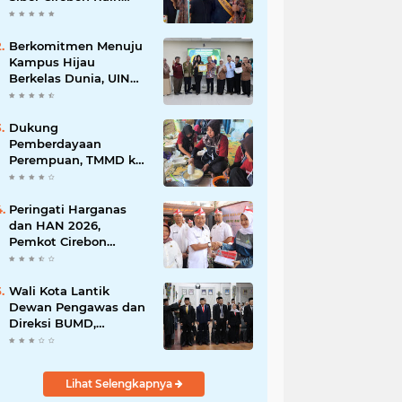
Juara 1 Duta Batik DKI
Jakarta 2026
Berkomitmen Menuju
Kampus Hijau
Berkelas Dunia, UIN
Siber Cirebon Raih
Certificate of
Compliance UI
Dukung
GreenMetric
Pemberdayaan
Perempuan, TMMD ke-
129 Kodim 0620/Kab.
Cirebon Latih Ibu-Ibu
Tata Boga
Peringati Harganas
dan HAN 2026,
Pemkot Cirebon
Perkuat Komitmen
Wujudkan Kota Layak
Anak
Wali Kota Lantik
Dewan Pengawas dan
Direksi BUMD,
Tegaskan Komitmen
pada Kinerja dan
Integritas
Lihat Selengkapnya