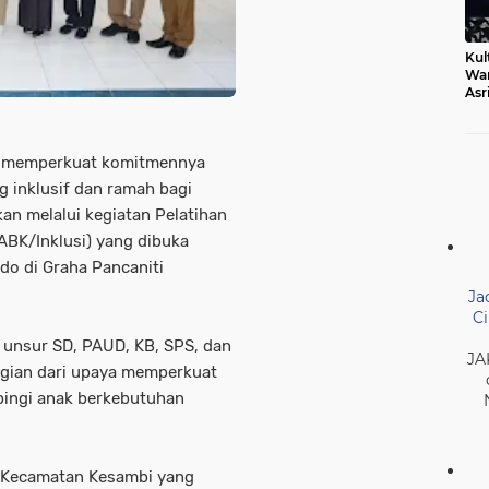
Kul
Wa
Asr
Ber
Mak
s memperkuat komitmennya
 inklusif dan ramah bagi
an melalui kegiatan Pelatihan
BK/Inklusi) yang dibuka
Edo di Graha Pancaniti
Ja
Ci
i unsur SD, PAUD, KB, SPS, dan
JA
agian dari upaya memperkuat
pingi anak berkebutuhan
a Kecamatan Kesambi yang