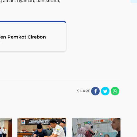
 aman, nyaman, dan setara,"
men Pemkot Cirebon
f
SHARE