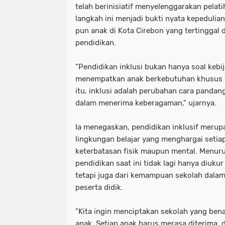
telah berinisiatif menyelenggarakan pelat
langkah ini menjadi bukti nyata kepedulia
pun anak di Kota Cirebon yang tertinggal
pendidikan.
"Pendidikan inklusi bukan hanya soal kebij
menempatkan anak berkebutuhan khusus di 
itu, inklusi adalah perubahan cara pandan
dalam menerima keberagaman," ujarnya.
Ia menegaskan, pendidikan inklusif mer
lingkungan belajar yang menghargai seti
keterbatasan fisik maupun mental. Menuru
pendidikan saat ini tidak lagi hanya diuku
tetapi juga dari kemampuan sekolah dal
peserta didik.
"Kita ingin menciptakan sekolah yang ben
anak. Setiap anak harus merasa diterima, d