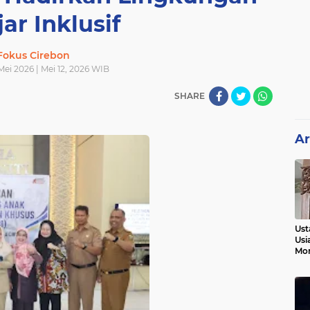
jar Inklusif
Fokus Cirebon
 Mei 2026 | Mei 12, 2026 WIB
SHARE
Ar
Ust
Usi
Mo
Kem
Pen