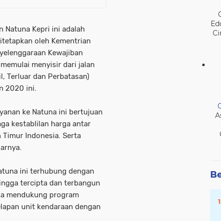
Ed
 Natuna Kepri ini adalah
Ci
ditetapkan oleh Kementrian
yelenggaraan Kewajiban
memulai menyisir dari jalan
l, Terluar dan Perbatasan)
n 2020 ini.
yanan ke Natuna ini bertujuan
A
a kestablilan harga antar
 Timur Indonesia. Serta
arnya.
atuna ini terhubung dengan
Be
hingga tercipta dan terbangun
gka mendukung program
elapan unit kendaraan dengan