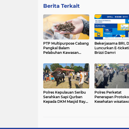
Berita Terkait
PTP Multipurpose Cabang
Bekerjasama BRI, 
Pangkal Balam
Luncurkan E-ticket
Pelabuhan Kawasan
Brizzi Damri
Belinyu Layani Muat
Ekspor Cangkang Sawit
Polres Kepulauan Seribu
Polres Perketat
Serahkan Sapi Qurban
Penerapan Protoko
Kepada DKM Masjid Raya
Kesehatan wisataw
Nurul Huda Pulau Tidung
Pulau Seribu