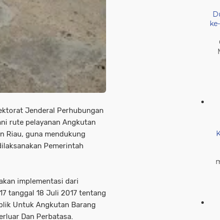
D
ke
ektorat Jenderal Perhubungan
ni rute pelayanan Angkutan
K
an Riau, guna mendukung
dilaksanakan Pemerintah
m
kan implementasi dari
7 tanggal 18 Juli 2017 tentang
blik Untuk Angkutan Barang
Terluar Dan Perbatasa.