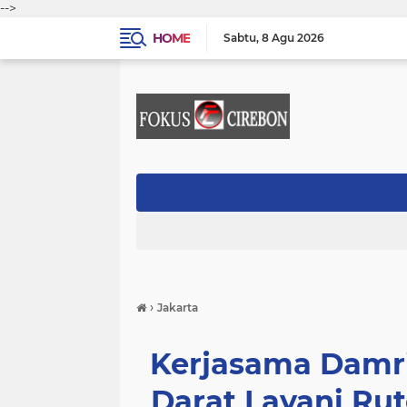
-->
HOME
Sabtu
8 Agu 2026
›
Jakarta
Kerjasama Damri
Darat Layani Ru