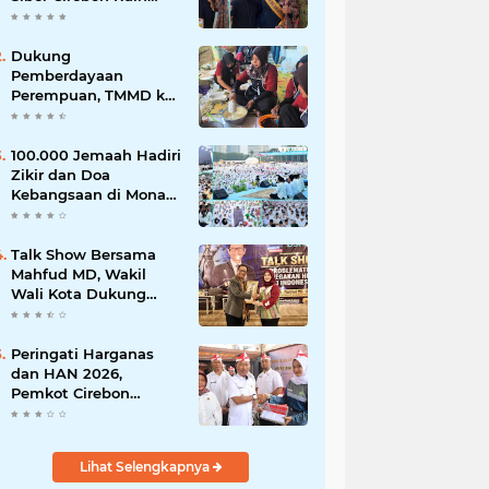
Juara 1 Duta Batik DKI
Jakarta 2026
Dukung
Pemberdayaan
Perempuan, TMMD ke-
129 Kodim 0620/Kab.
Cirebon Latih Ibu-Ibu
Tata Boga
100.000 Jemaah Hadiri
Zikir dan Doa
Kebangsaan di Monas,
Wujud Syukur atas
Kemerdekaan
Talk Show Bersama
Mahfud MD, Wakil
Wali Kota Dukung
Penegakan Hukum
Berbasis Integritas
Peringati Harganas
dan HAN 2026,
Pemkot Cirebon
Perkuat Komitmen
Wujudkan Kota Layak
Anak
Lihat Selengkapnya