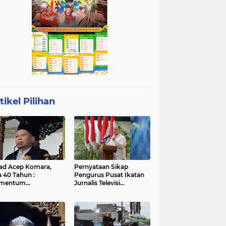
tikel Pilihan
ad Acep Komara,
Pernyataan Sikap
a 40 Tahun :
Pengurus Pusat Ikatan
mentum
Jurnalis Televisi
atangan Diri dan
Indonesia (IJTI)
ingkatan Ibadah