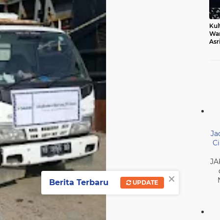
Kul
Wa
Asr
Ber
Mak
Ja
Ci
JA
×
Berita Terbaru
UPDATE