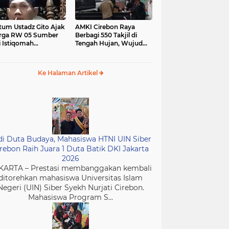
tum Ustadz Gito Ajak
AMKI Cirebon Raya
rga RW 05 Sumber
Berbagi 550 Takjil di
i Istiqomah
Tengah Hujan, Wujud
ibadah dan
Kepedulian Insan Media
murkan Masjid
di Bulan Ramadan
Ke Halaman Artikel
di Duta Budaya, Mahasiswa HTNI UIN Siber
rebon Raih Juara 1 Duta Batik DKI Jakarta
2026
KARTA – Prestasi membanggakan kembali
ditorehkan mahasiswa Universitas Islam
Negeri (UIN) Siber Syekh Nurjati Cirebon.
Mahasiswa Program S...