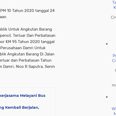
T
K
 PM 10 Tahun 2020 tanggal 24
aan.
Ci
ublik Untuk Angkutan Barang
rpencil, Terluar Dan Perbatasan
or KM 95 Tahun 2020 tanggal
 Perusahaan Damri Untuk
lik Angkutan Barang Di Jalan
P
 Terluar dan Perbatasan Tahun
C
n Damri, Nico R Saputra, Senin
me
kerjasama Melayani Bus
g Kembali Berjalan,
Wa
M