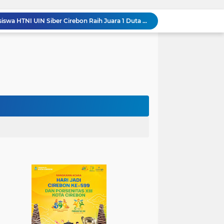
Jadi Duta Budaya, Mahasiswa HTNI UIN Siber Cirebon Raih Juara 1 Duta Batik DKI Jakarta 2026
100.000 Jemaah Hadiri Zikir dan Doa Kebangsaan di Monas, Wujud Syukur atas Kemerdekaan
Wali Kota Lantik Dewan Pengawas dan Direksi BUMD, Tegaskan Komitmen pada Kinerja dan Integritas
Mahasiswa PAI UIN Siber Cirebon Lolos Konferensi Internasional Tiga Negara
KKN Kelompok 89 UIN Siber Cirebon Berikan Edukasi Kesehatan Gigi Siswa SDN 3 Cipanas
KKN Kelompok 106 UIN Siber Cirebon Dampingi Pelaku UMKM Desa Sindangjawa Urus NIB dan Sertifikat Halal
KKN Kelompok 45 UIN Siber Cirebon Ikuti Pengajian Bersama Keluarga Besar MTs Al-Ikhlas Mayung
Humas Kemenag Level Up Pertemuan Ke-12 Perkuat Kompetensi Fotografi Digital
Mahasiswa KKN Kelompok 140 UIN Siber Cirebon Berikan Edukasi Anti Bullying
Wali Kota Kunjungi UPT Latihan Tenaga Kerja, Siapkan SDM Kompeten dan Siap Bersaing