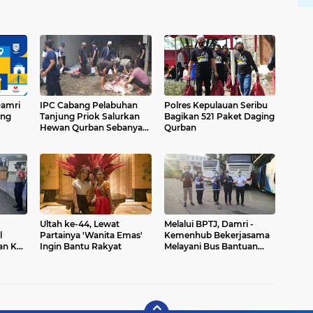
Damri
IPC Cabang Pelabuhan
Polres Kepulauan Seribu
ing
Tanjung Priok Salurkan
Bagikan 521 Paket Daging
Hewan Qurban Sebanyak
Qurban
289 Ekor Sapi dan 25 Ekor
Kambing
Ultah ke-44, Lewat
Melalui BPTJ, Damri -
l
Partainya 'Wanita Emas'
Kemenhub Bekerjasama
an Ke
Ingin Bantu Rakyat
Melayani Bus Bantuan
Dari Bogor