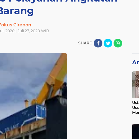
Barang
Fokus Cirebon
Juli 2020 | Juli 27, 2020 WIB
SHARE
Ar
Ust
Usi
Mo
Kem
Pen