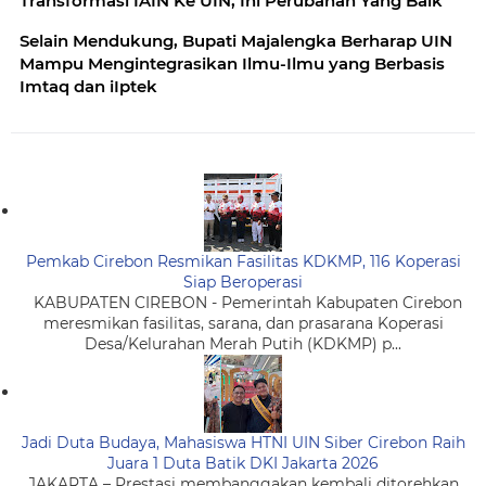
Transformasi IAIN Ke UIN, Ini Perubahan Yang Baik
Selain Mendukung, Bupati Majalengka Berharap UIN
Mampu Mengintegrasikan Ilmu-Ilmu yang Berbasis
Imtaq dan iIptek
Pemkab Cirebon Resmikan Fasilitas KDKMP, 116 Koperasi
Siap Beroperasi
KABUPATEN CIREBON - Pemerintah Kabupaten Cirebon
meresmikan fasilitas, sarana, dan prasarana Koperasi
Desa/Kelurahan Merah Putih (KDKMP) p...
Jadi Duta Budaya, Mahasiswa HTNI UIN Siber Cirebon Raih
Juara 1 Duta Batik DKI Jakarta 2026
JAKARTA – Prestasi membanggakan kembali ditorehkan