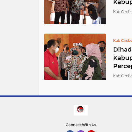
Kabup
Kab Cirebo
Kab Cireb
Dihadi
Kabup
Perce
Kab Cirebo
Connect With Us