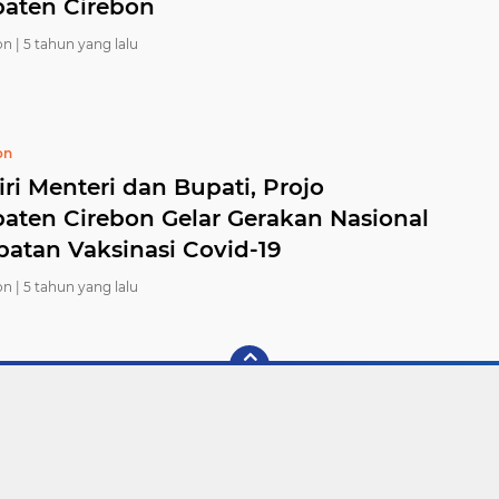
aten Cirebon
n |
5 tahun yang lalu
on
ri Menteri dan Bupati, Projo
aten Cirebon Gelar Gerakan Nasional
patan Vaksinasi Covid-19
n |
5 tahun yang lalu