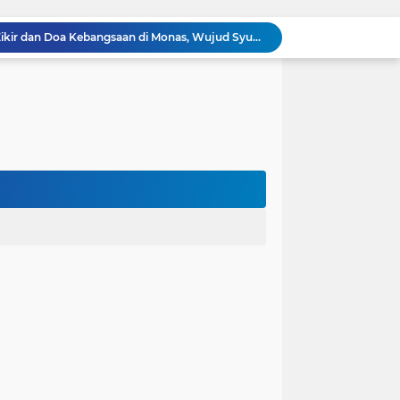
100.000 Jemaah Hadiri Zikir dan Doa Kebangsaan di Monas, Wujud Syukur atas Kemerdekaan
Wali Kota Lantik Dewan Pengawas dan Direksi BUMD, Tegaskan Komitmen pada Kinerja dan Integritas
Mahasiswa PAI UIN Siber Cirebon Lolos Konferensi Internasional Tiga Negara
KKN Kelompok 89 UIN Siber Cirebon Berikan Edukasi Kesehatan Gigi Siswa SDN 3 Cipanas
KKN Kelompok 106 UIN Siber Cirebon Dampingi Pelaku UMKM Desa Sindangjawa Urus NIB dan Sertifikat Halal
KKN Kelompok 45 UIN Siber Cirebon Ikuti Pengajian Bersama Keluarga Besar MTs Al-Ikhlas Mayung
Humas Kemenag Level Up Pertemuan Ke-12 Perkuat Kompetensi Fotografi Digital
Mahasiswa KKN Kelompok 140 UIN Siber Cirebon Berikan Edukasi Anti Bullying
Mahasiswa KKN Kelompok 2 UIN Siber Cirebon Dampingi Anak-Anak Ikuti Program Rumah Mengaji
Jadi Duta Budaya, Mahasiswa HTNI UIN Siber Cirebon Raih Juara 1 Duta Batik DKI Jakarta 2026