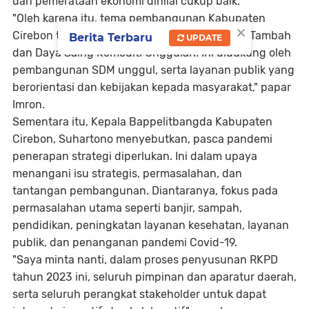
dan pemerataan ekonomi dinilai cukup baik.
"Oleh karena itu, tema pembangunan Kabupaten
×
Cirebon tahun 2023 adalah Peningkatan Nilai Tambah
Berita Terbaru
UPDATE
dan Daya Saing Komoditi Unggulan. Ini didukung oleh
pembangunan SDM unggul, serta layanan publik yang
berorientasi dan kebijakan kepada masyarakat," papar
Imron.
Sementara itu, Kepala Bappelitbangda Kabupaten
Cirebon, Suhartono menyebutkan, pasca pandemi
penerapan strategi diperlukan. Ini dalam upaya
menangani isu strategis, permasalahan, dan
tantangan pembangunan. Diantaranya, fokus pada
permasalahan utama seperti banjir, sampah,
pendidikan, peningkatan layanan kesehatan, layanan
publik, dan penanganan pandemi Covid-19.
"Saya minta nanti, dalam proses penyusunan RKPD
tahun 2023 ini, seluruh pimpinan dan aparatur daerah,
serta seluruh perangkat stakeholder untuk dapat