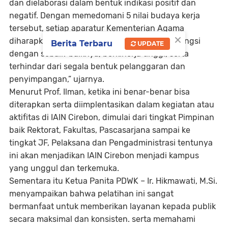
dan dielaborasi dalam bentuk indikasi positif dan
negatif. Dengan memedomani 5 nilai budaya kerja
tersebut, setiap aparatur Kementerian Agama
×
diharapkan dapat melaksanakan tugas dan fungsi
Berita Terbaru
UPDATE
dengan sebaik-baiknya, berkinerja tinggi, serta
terhindar dari segala bentuk pelanggaran dan
penyimpangan,” ujarnya.
Menurut Prof. Ilman, ketika ini benar-benar bisa
diterapkan serta diimplentasikan dalam kegiatan atau
aktifitas di IAIN Cirebon, dimulai dari tingkat Pimpinan
baik Rektorat, Fakultas, Pascasarjana sampai ke
tingkat JF, Pelaksana dan Pengadministrasi tentunya
ini akan menjadikan IAIN Cirebon menjadi kampus
yang unggul dan terkemuka.
Sementara itu Ketua Panita PDWK – Ir. Hikmawati, M.Si.
menyampaikan bahwa pelatihan ini sangat
bermanfaat untuk memberikan layanan kepada publik
secara maksimal dan konsisten. serta memahami