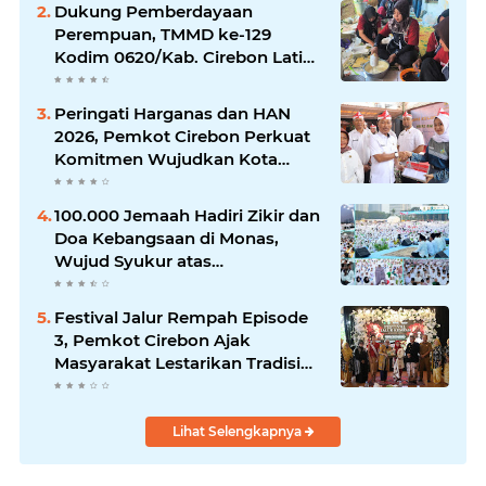
Dukung Pemberdayaan
Perempuan, TMMD ke-129
Kodim 0620/Kab. Cirebon Latih
Ibu-Ibu Tata Boga
Peringati Harganas dan HAN
2026, Pemkot Cirebon Perkuat
Komitmen Wujudkan Kota
Layak Anak
100.000 Jemaah Hadiri Zikir dan
Doa Kebangsaan di Monas,
Wujud Syukur atas
Kemerdekaan
Festival Jalur Rempah Episode
3, Pemkot Cirebon Ajak
Masyarakat Lestarikan Tradisi
Jamu sebagai Warisan Budaya
Bernilai Ekonomi
Lihat Selengkapnya