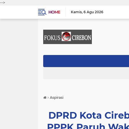
-->
HOME
Kamis
6 Agu 2026
›
Aspirasi
DPRD Kota Cire
PPPK Paruh Wakt