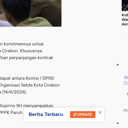
Kul
Wa
Asr
Ber
Mak
n komitmennya untuk
a Cirebon. Khususnya
tian perpanjangan kontrak
P
ndapat antara Komisi I DPRD
C
rganisasi Setda Kota Cirebon
 (14/4/2026).
 Supirno SH menyampaikan,
×
me
PPPK Paruh Waktu ini secara
Berita Terbaru
UPDATE