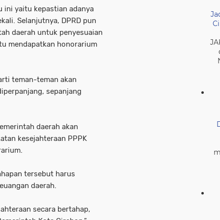
 ini yaitu kepastian adanya
Ja
kali. Selanjutnya, DPRD pun
Ci
ah daerah untuk penyesuaian
JA
ktu mendapatkan honorarium
rarti teman-teman akan
iperpanjang, sepanjang
emerintah daerah akan
atan kesejahteraan PPPK
rarium.
m
ahapan tersebut harus
uangan daerah.
ahteraan secara bertahap,