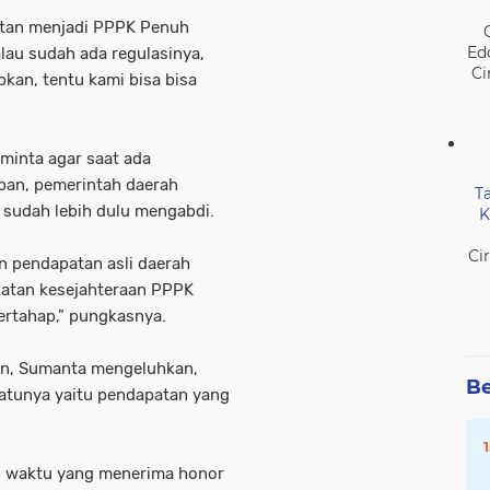
tutan menjadi PPPK Penuh
Ed
lau sudah ada regulasinya,
Ci
pkan, tentu kami bisa bisa
minta agar saat ada
pan, pemerintah daerah
T
 sudah lebih dulu mengabdi.
K
Ci
an pendapatan asli daerah
atan kesejahteraan PPPK
ertahap,” pungkasnya.
on, Sumanta mengeluhkan,
Be
atunya yaitu pendapatan yang
h waktu yang menerima honor