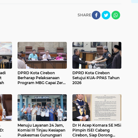
SHARE
adi
DPRD Kota Cirebon
DPRD Kota Cirebon
t
Berharap Pelaksanaan
Setujui KUA-PPAS Tahun
ah
Program MBG Capai Zero
2026
Accident
n
Menuju Layanan 24 Jam,
Dr H Acep Komara SE MSi
D:
Komisi III Tinjau Kesiapan
Pimpin ISEI Cabang
Puskesmas Gunungsari
Cirebon, Siap Dorong