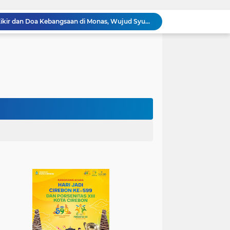
100.000 Jemaah Hadiri Zikir dan Doa Kebangsaan di Monas, Wujud Syukur atas Kemerdekaan
Wali Kota Lantik Dewan Pengawas dan Direksi BUMD, Tegaskan Komitmen pada Kinerja dan Integritas
Mahasiswa PAI UIN Siber Cirebon Lolos Konferensi Internasional Tiga Negara
KKN Kelompok 89 UIN Siber Cirebon Berikan Edukasi Kesehatan Gigi Siswa SDN 3 Cipanas
KKN Kelompok 106 UIN Siber Cirebon Dampingi Pelaku UMKM Desa Sindangjawa Urus NIB dan Sertifikat Halal
KKN Kelompok 45 UIN Siber Cirebon Ikuti Pengajian Bersama Keluarga Besar MTs Al-Ikhlas Mayung
Humas Kemenag Level Up Pertemuan Ke-12 Perkuat Kompetensi Fotografi Digital
Mahasiswa KKN Kelompok 140 UIN Siber Cirebon Berikan Edukasi Anti Bullying
Mahasiswa KKN Kelompok 2 UIN Siber Cirebon Dampingi Anak-Anak Ikuti Program Rumah Mengaji
Jadi Duta Budaya, Mahasiswa HTNI UIN Siber Cirebon Raih Juara 1 Duta Batik DKI Jakarta 2026