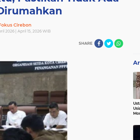
Dirumahkan
Fokus Cirebon
ril 2026 | April 15, 2026 WIB
SHARE
Ar
Ust
Usi
Mo
Kem
Pen