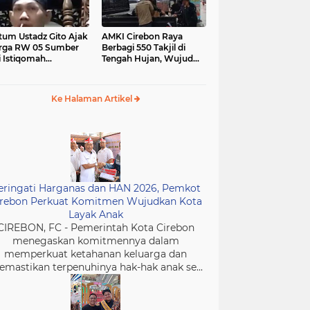
tum Ustadz Gito Ajak
AMKI Cirebon Raya
rga RW 05 Sumber
Berbagi 550 Takjil di
i Istiqomah
Tengah Hujan, Wujud
ibadah dan
Kepedulian Insan Media
murkan Masjid
di Bulan Ramadan
Ke Halaman Artikel
eringati Harganas dan HAN 2026, Pemkot
irebon Perkuat Komitmen Wujudkan Kota
Layak Anak
CIREBON, FC - Pemerintah Kota Cirebon
menegaskan komitmennya dalam
memperkuat ketahanan keluarga dan
mastikan terpenuhinya hak-hak anak se...