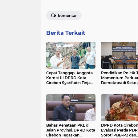
komentar
Berita Terkait
Cepat Tanggap, Anggota
Pendidikan Politik J
Komisi III DPRD Kota
Momentum Perkua
Cirebon Syarifudin Tinjau
Demokrasi di Sekol
Rumah Lansia Yang
Runtuh di Karang Jalak
Bahas Penataan PKL di
DPRD Kota Cirebo
Jalan Provinsi, DPRD Kota
Evaluasi Perda PDR
Cirebon Tegaskan
Soroti PBB-P2 dan