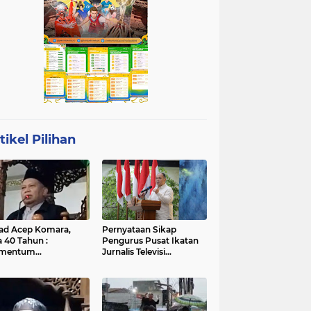
tikel Pilihan
ad Acep Komara,
Pernyataan Sikap
a 40 Tahun :
Pengurus Pusat Ikatan
mentum
Jurnalis Televisi
atangan Diri dan
Indonesia (IJTI)
ingkatan Ibadah