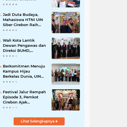
Perkuat Komitmen
Wujudkan Kota Layak
Anak
Jadi Duta Budaya,
Mahasiswa HTNI UIN
Siber Cirebon Raih
Juara 1 Duta Batik DKI
Jakarta 2026
Wali Kota Lantik
Dewan Pengawas dan
Direksi BUMD,
Tegaskan Komitmen
pada Kinerja dan
Integritas
Berkomitmen Menuju
Kampus Hijau
Berkelas Dunia, UIN
Siber Cirebon Raih
Certificate of
Compliance UI
Festival Jalur Rempah
GreenMetric
Episode 3, Pemkot
Cirebon Ajak
Masyarakat Lestarikan
Tradisi Jamu sebagai
Warisan Budaya
Lihat Selengkapnya
Bernilai Ekonomi