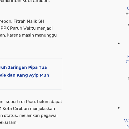
Pemerintah Kota Cirebon,”
A
rebon, Fitrah Malik SH
PPPK Paruh Waktu menjadi
kan, karena masih menunggu
C
ruh Jaringan Pipa Tua
 Kie dan Kang Ayip Muh
n, seperti di Riau, belum dapat
 Kota Cirebon menjelaskan
n status, melainkan pegawai
Wa
ksi lain.
M