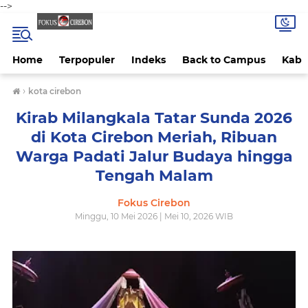
-->
Home
Terpopuler
Indeks
Back to Campus
Kab 
›
kota cirebon
Kirab Milangkala Tatar Sunda 2026
di Kota Cirebon Meriah, Ribuan
Warga Padati Jalur Budaya hingga
Tengah Malam
Fokus Cirebon
Minggu, 10 Mei 2026 | Mei 10, 2026 WIB