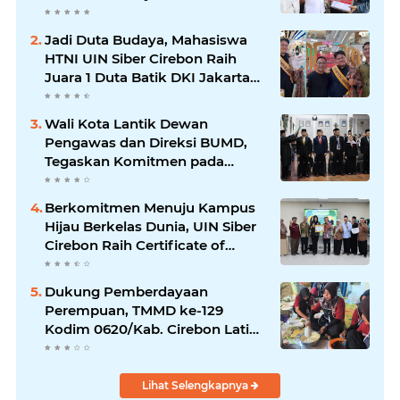
Layak Anak
Jadi Duta Budaya, Mahasiswa
HTNI UIN Siber Cirebon Raih
Juara 1 Duta Batik DKI Jakarta
2026
Wali Kota Lantik Dewan
Pengawas dan Direksi BUMD,
Tegaskan Komitmen pada
Kinerja dan Integritas
Berkomitmen Menuju Kampus
Hijau Berkelas Dunia, UIN Siber
Cirebon Raih Certificate of
Compliance UI GreenMetric
Dukung Pemberdayaan
Perempuan, TMMD ke-129
Kodim 0620/Kab. Cirebon Latih
Ibu-Ibu Tata Boga
Lihat Selengkapnya