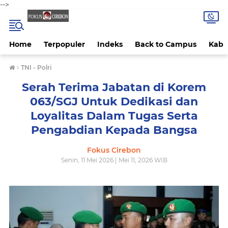
-->
Home
Terpopuler
Indeks
Back to Campus
Kab 
›
TNI - Polri
Serah Terima Jabatan di Korem
063/SGJ Untuk Dedikasi dan
Loyalitas Dalam Tugas Serta
Pengabdian Kepada Bangsa
Fokus Cirebon
Senin, 11 Mei 2026 | Mei 11, 2026 WIB