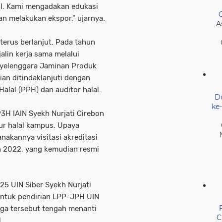
I. Kami mengadakan edukasi
kan melakukan ekspor,” ujarnya.
A
erus berlanjut. Pada tahun
alin kerja sama melalui
yelenggara Jaminan Produk
ian ditindaklanjuti dengan
alal (PPH) dan auditor halal.
D
ke
P3H IAIN Syekh Nurjati Cirebon
tur halal kampus. Upaya
nakannya visitasi akreditasi
n 2022, yang kemudian resmi
025 UIN Siber Syekh Nurjati
 untuk pendirian LPP-JPH UIN
baga tersebut tengah menanti
C
.