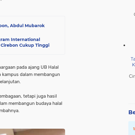
ebon, Abdul Mubarok
ram International
r Cirebon Cukup Tinggi
T
K
rgaan pada ajang UB Halal
men kampus dalam membangun
Ci
elanjutan.
embagaan, tetapi juga hasil
 dalam membangun budaya halal
ambahnya.
Be