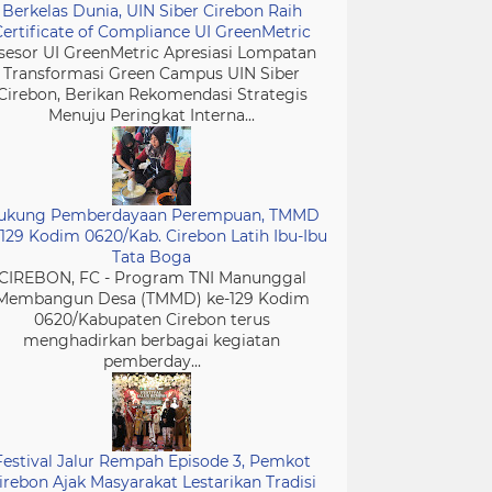
Berkelas Dunia, UIN Siber Cirebon Raih
Certificate of Compliance UI GreenMetric
sesor UI GreenMetric Apresiasi Lompatan
Transformasi Green Campus UIN Siber
Cirebon, Berikan Rekomendasi Strategis
Menuju Peringkat Interna...
ukung Pemberdayaan Perempuan, TMMD
-129 Kodim 0620/Kab. Cirebon Latih Ibu-Ibu
Tata Boga
CIREBON, FC - Program TNI Manunggal
Membangun Desa (TMMD) ke-129 Kodim
0620/Kabupaten Cirebon terus
menghadirkan berbagai kegiatan
pemberday...
Festival Jalur Rempah Episode 3, Pemkot
irebon Ajak Masyarakat Lestarikan Tradisi