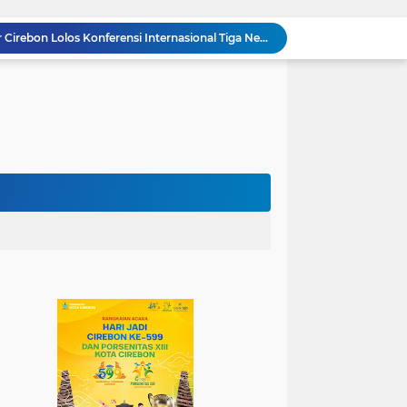
Mahasiswa PAI UIN Siber Cirebon Lolos Konferensi Internasional Tiga Negara
KKN Kelompok 89 UIN Siber Cirebon Berikan Edukasi Kesehatan Gigi Siswa SDN 3 Cipanas
KKN Kelompok 106 UIN Siber Cirebon Dampingi Pelaku UMKM Desa Sindangjawa Urus NIB dan Sertifikat Halal
KKN Kelompok 45 UIN Siber Cirebon Ikuti Pengajian Bersama Keluarga Besar MTs Al-Ikhlas Mayung
Humas Kemenag Level Up Pertemuan Ke-12 Perkuat Kompetensi Fotografi Digital
Mahasiswa KKN Kelompok 140 UIN Siber Cirebon Berikan Edukasi Anti Bullying
Mahasiswa KKN Kelompok 2 UIN Siber Cirebon Dampingi Anak-Anak Ikuti Program Rumah Mengaji
Jadi Duta Budaya, Mahasiswa HTNI UIN Siber Cirebon Raih Juara 1 Duta Batik DKI Jakarta 2026
100.000 Jemaah Hadiri Zikir dan Doa Kebangsaan di Monas, Wujud Syukur atas Kemerdekaan
Wali Kota Lantik Dewan Pengawas dan Direksi BUMD, Tegaskan Komitmen pada Kinerja dan Integritas