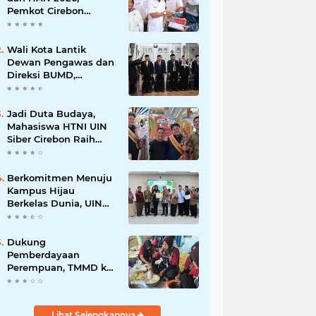
Pemkot Cirebon
Perkuat Komitmen
Wujudkan Kota Layak
Anak
Wali Kota Lantik
Dewan Pengawas dan
Direksi BUMD,
Tegaskan Komitmen
pada Kinerja dan
Integritas
Jadi Duta Budaya,
Mahasiswa HTNI UIN
Siber Cirebon Raih
Juara 1 Duta Batik DKI
Jakarta 2026
Berkomitmen Menuju
Kampus Hijau
Berkelas Dunia, UIN
Siber Cirebon Raih
Certificate of
Compliance UI
Dukung
GreenMetric
Pemberdayaan
Perempuan, TMMD ke-
129 Kodim 0620/Kab.
Cirebon Latih Ibu-Ibu
Tata Boga
Lihat Selengkapnya