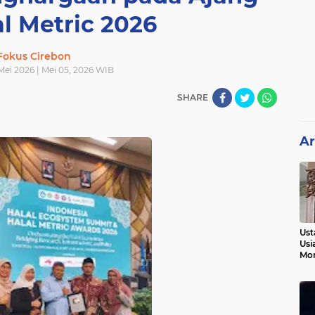
l Metric 2026
Fokus Cirebon
 Mei 2026 | Mei 05, 2026 WIB
SHARE
Ar
Ust
Usi
Mo
Kem
Pen