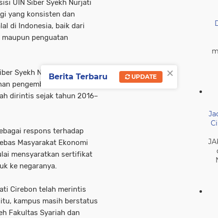
si UIN Siber Syekh Nurjati
ggi yang konsisten dan
 di Indonesia, baik dari
ur, maupun penguatan
m
×
ber Syekh Nurjati Cirebon,
Berita Terbaru
UPDATE
lanan pengembangan ekosistem
lah dirintis sejak tahun 2016–
Ja
Ci
sebagai respons terhadap
JA
bebas Masyarakat Ekonomi
ai mensyaratkan sertifikat
suk ke negaranya.
ati Cirebon telah merintis
 itu, kampus masih berstatus
leh Fakultas Syariah dan