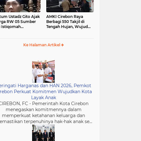
tum Ustadz Gito Ajak
AMKI Cirebon Raya
rga RW 05 Sumber
Berbagi 550 Takjil di
i Istiqomah
Tengah Hujan, Wujud
ibadah dan
Kepedulian Insan Media
murkan Masjid
di Bulan Ramadan
Ke Halaman Artikel
eringati Harganas dan HAN 2026, Pemkot
irebon Perkuat Komitmen Wujudkan Kota
Layak Anak
CIREBON, FC - Pemerintah Kota Cirebon
menegaskan komitmennya dalam
memperkuat ketahanan keluarga dan
mastikan terpenuhinya hak-hak anak se...