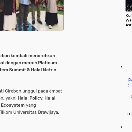
Kul
Wa
Asr
Ber
Mak
irebon kembali menorehkan
nal dengan meraih Platinum
tem Summit & Halal Metric
P
C
jati Cirebon unggul pada empat
an, yakni
Halal Policy, Halal
l Ecosystem
yang
ilkom Universitas Brawijaya,
me