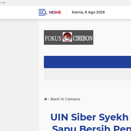
-->
HOME
Kamis
6 Agu 2026
›
Back to Campus
UIN Siber Syekh 
Sapu Bersih Pe