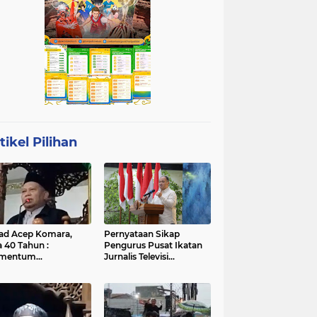
tikel Pilihan
ad Acep Komara,
Pernyataan Sikap
a 40 Tahun :
Pengurus Pusat Ikatan
mentum
Jurnalis Televisi
atangan Diri dan
Indonesia (IJTI)
ingkatan Ibadah