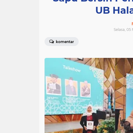
UB Hala
Selasa, 05
komentar