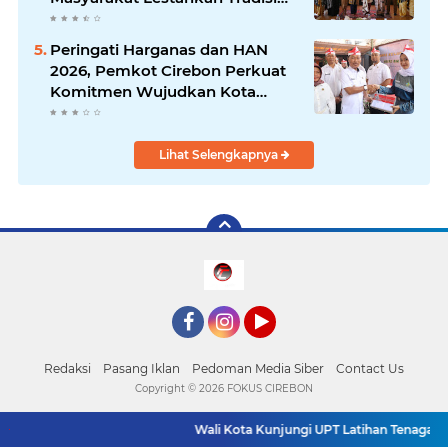
Jamu sebagai Warisan Budaya
Bernilai Ekonomi
Peringati Harganas dan HAN
2026, Pemkot Cirebon Perkuat
Komitmen Wujudkan Kota
Layak Anak
Lihat Selengkapnya
Facebook
Instagram
YouTube
Redaksi
Pasang Iklan
Pedoman Media Siber
Contact Us
Copyright ©
2026 FOKUS CIREBON
Wali Kota Kunjungi UPT Latihan Tenaga Ker