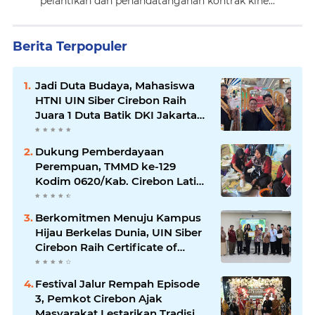
pelantikan dan penandatanganan kontrak kine...
Berita Terpopuler
Jadi Duta Budaya, Mahasiswa
HTNI UIN Siber Cirebon Raih
Juara 1 Duta Batik DKI Jakarta
2026
Dukung Pemberdayaan
Perempuan, TMMD ke-129
Kodim 0620/Kab. Cirebon Latih
Ibu-Ibu Tata Boga
Berkomitmen Menuju Kampus
Hijau Berkelas Dunia, UIN Siber
Cirebon Raih Certificate of
Compliance UI GreenMetric
Festival Jalur Rempah Episode
3, Pemkot Cirebon Ajak
Masyarakat Lestarikan Tradisi