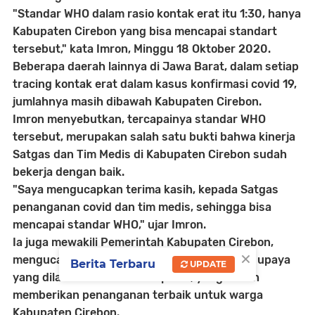
"Standar WHO dalam rasio kontak erat itu 1:30, hanya
Kabupaten Cirebon yang bisa mencapai standart
tersebut," kata Imron, Minggu 18 Oktober 2020.
Beberapa daerah lainnya di Jawa Barat, dalam setiap
tracing kontak erat dalam kasus konfirmasi covid 19,
jumlahnya masih dibawah Kabupaten Cirebon.
Imron menyebutkan, tercapainya standar WHO
tersebut, merupakan salah satu bukti bahwa kinerja
Satgas dan Tim Medis di Kabupaten Cirebon sudah
bekerja dengan baik.
"Saya mengucapkan terima kasih, kepada Satgas
penanganan covid dan tim medis, sehingga bisa
mencapai standar WHO," ujar Imron.
Ia juga mewakili Pemerintah Kabupaten Cirebon,
×
mengucapkan terima kasih atas langkah dan upaya
Berita Terbaru
UPDATE
yang dilakukan oleh semua pihak, yang sudah
memberikan penanganan terbaik untuk warga
Kabupaten Cirebon.