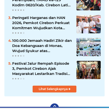
Kodim 0620/Kab. Cirebon Latih
Ibu-Ibu Tata Boga
Peringati Harganas dan HAN
2026, Pemkot Cirebon Perkuat
Komitmen Wujudkan Kota
Layak Anak
100.000 Jemaah Hadiri Zikir dan
Doa Kebangsaan di Monas,
Wujud Syukur atas
Kemerdekaan
Festival Jalur Rempah Episode
3, Pemkot Cirebon Ajak
Masyarakat Lestarikan Tradisi
Jamu sebagai Warisan Budaya
Bernilai Ekonomi
Lihat Selengkapnya