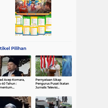
tikel Pilihan
ad Acep Komara,
Pernyataan Sikap
a 40 Tahun :
Pengurus Pusat Ikatan
mentum
Jurnalis Televisi
atangan Diri dan
Indonesia (IJTI)
ingkatan Ibadah