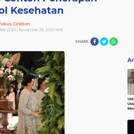
ol Kesehatan
Fokus Cirebon
ber 2020 | November 29, 2020 WIB
SHARE
Ar
Ust
Usi
Mo
Kem
Pen