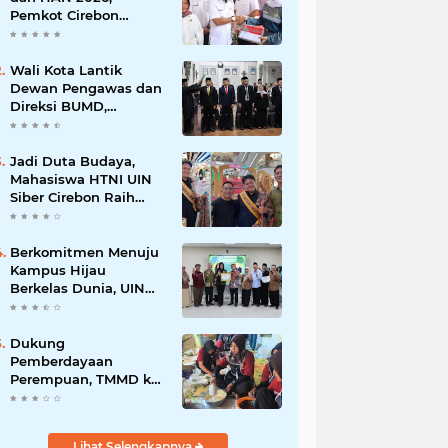
Pemkot Cirebon
Perkuat Komitmen
Wujudkan Kota Layak
Anak
Wali Kota Lantik
Dewan Pengawas dan
Direksi BUMD,
Tegaskan Komitmen
pada Kinerja dan
Integritas
Jadi Duta Budaya,
Mahasiswa HTNI UIN
Siber Cirebon Raih
Juara 1 Duta Batik DKI
Jakarta 2026
Berkomitmen Menuju
Kampus Hijau
Berkelas Dunia, UIN
Siber Cirebon Raih
Certificate of
Compliance UI
Dukung
GreenMetric
Pemberdayaan
Perempuan, TMMD ke-
129 Kodim 0620/Kab.
Cirebon Latih Ibu-Ibu
Tata Boga
Lihat Selengkapnya