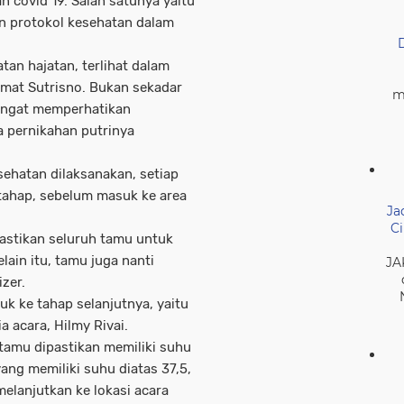
covid 19. Salah satunya yaitu
 protokol kesehatan dalam
an hajatan, terlihat dalam
hmat Sutrisno. Bukan sekadar
m
angat memperhatikan
 pernikahan putrinya
ehatan dilaksanakan, setiap
tahap, sebelum masuk ke area
Ja
Ci
emastikan seluruh tamu untuk
ain itu, tamu juga nanti
JA
zer.
uk ke tahap selanjutnya, yaitu
a acara, Hilmy Rivai.
 tamu dipastikan memiliki suhu
ang memiliki suhu diatas 37,5,
elanjutkan ke lokasi acara