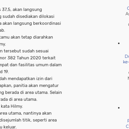
 37,5, akan langsung
A
g sudah disediakan dilokasi
tia akan langsung berkoordinasi
ab.
 tamu akan tetap diarahkan
my.
n tersebut sudah sesuai
D
mor 382 Tahun 2020 terkait
ke
mpat dan fasilitas umum dalam
d 19.
udah mendapatkan izin dari
kapkan, panitia akan mengatur
 berada di area utama. Selain
rada di area utama.
 kata Hilmy.
area utama, nantinya akan
sejumlah titik, seperti area
C
u keluar.