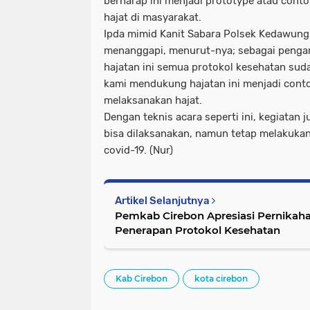
berharap ini menjadi prototype atau cont
hajat di masyarakat.
Ipda mimid Kanit Sabara Polsek Kedawun
menanggapi, menurut-nya; sebagai peng
hajatan ini semua protokol kesehatan sud
kami mendukung hajatan ini menjadi cont
melaksanakan hajat.
Dengan teknis acara seperti ini, kegiatan
bisa dilaksanakan, namun tetap melakuk
covid-19. (Nur)
Artikel Selanjutnya
Pemkab Cirebon Apresiasi Pernikah
Penerapan Protokol Kesehatan
Kab Cirebon
kota cirebon