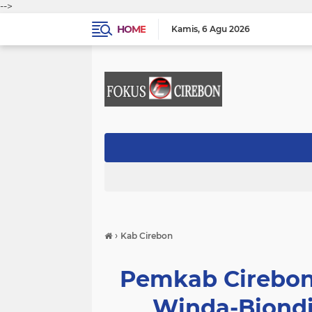
-->
HOME
Kamis
6 Agu 2026
›
Kab Cirebon
Pemkab Cirebon
Winda-Biond