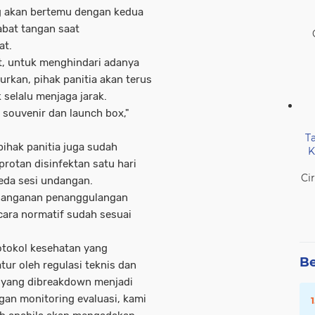
g akan bertemu dengan kedua
abat tangan saat
at.
t, untuk menghindari adanya
rkan, pihak panitia akan terus
selalu menjaga jarak.
 souvenir dan launch box,"
T
ihak panitia juga sudah
K
rotan disinfektan satu hari
Ci
jeda sesi undangan.
enanganan penanggulangan
cara normatif sudah sesuai
otokol kesehatan yang
Be
tur oleh regulasi teknis dan
h yang dibreakdown menjadi
an monitoring evaluasi, kami