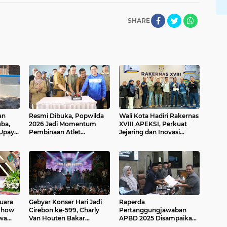
SHARE
an
Resmi Dibuka, Popwilda
Wali Kota Hadiri Rakernas
ba,
2026 Jadi Momentum
XVIII APEKSI, Perkuat
 Upaya
Pembinaan Atlet
Jejaring dan Inovasi
 Terus
Berkelanjutan
Daerah
Juara
Gebyar Konser Hari Jadi
Raperda
 Show
Cirebon ke-599, Charly
Pertanggungjawaban
awa
Van Houten Bakar
APBD 2025 Disampaikan,
Semangat Ribuan
Wali Kota Tekankan Tata