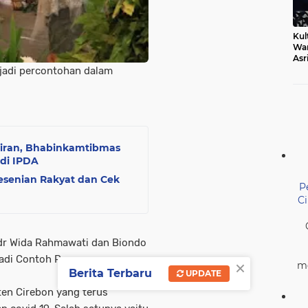
Kul
Wa
Asr
Ber
jadi percontohan dalam
Mak
iran, Bhabinkamtibmas
di IPDA
esenian Rakyat dan Cek
P
C
dr Wida Rahmawati dan Biondo
Jadi Contoh Penerapan
×
me
Berita Terbaru
UPDATE
ten Cirebon yang terus