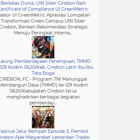
Berkelas Dunia, UIN Siber Cirebon Raih
Certificate of Compliance UI GreenMetric
sesor UI GreenMetric Apresiasi Lompatan
Transformasi Green Campus UIN Siber
Cirebon, Berikan Rekomendasi Strategis
Menuju Peringkat Interna...
ukung Pemberdayaan Perempuan, TMMD
-129 Kodim 0620/Kab. Cirebon Latih Ibu-Ibu
Tata Boga
CIREBON, FC - Program TNI Manunggal
Membangun Desa (TMMD) ke-129 Kodim
0620/Kabupaten Cirebon terus
menghadirkan berbagai kegiatan
pemberday...
Festival Jalur Rempah Episode 3, Pemkot
irebon Ajak Masyarakat Lestarikan Tradisi