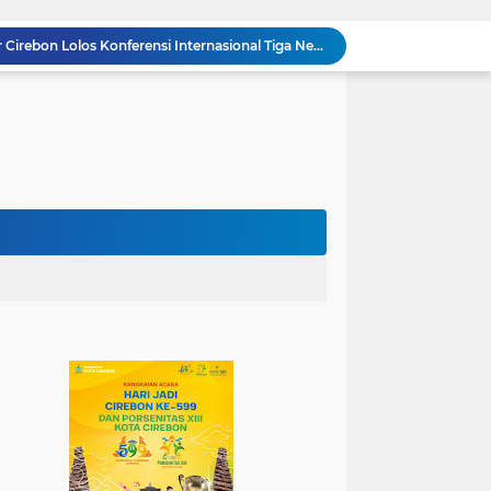
KKN Kelompok 89 UIN Siber Cirebon Berikan Edukasi Kesehatan Gigi Siswa SDN 3 Cipanas
KKN Kelompok 106 UIN Siber Cirebon Dampingi Pelaku UMKM Desa Sindangjawa Urus NIB dan Sertifikat Halal
KKN Kelompok 45 UIN Siber Cirebon Ikuti Pengajian Bersama Keluarga Besar MTs Al-Ikhlas Mayung
Humas Kemenag Level Up Pertemuan Ke-12 Perkuat Kompetensi Fotografi Digital
Mahasiswa KKN Kelompok 140 UIN Siber Cirebon Berikan Edukasi Anti Bullying
Mahasiswa KKN Kelompok 2 UIN Siber Cirebon Dampingi Anak-Anak Ikuti Program Rumah Mengaji
Jadi Duta Budaya, Mahasiswa HTNI UIN Siber Cirebon Raih Juara 1 Duta Batik DKI Jakarta 2026
100.000 Jemaah Hadiri Zikir dan Doa Kebangsaan di Monas, Wujud Syukur atas Kemerdekaan
Wali Kota Lantik Dewan Pengawas dan Direksi BUMD, Tegaskan Komitmen pada Kinerja dan Integritas
Mahasiswa PAI UIN Siber Cirebon Lolos Konferensi Internasional Tiga Negara