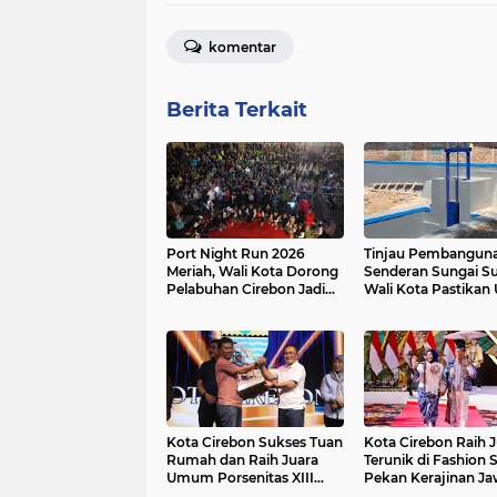
komentar
Berita Terkait
Port Night Run 2026
Tinjau Pembangun
Meriah, Wali Kota Dorong
Senderan Sungai Su
Pelabuhan Cirebon Jadi
Wali Kota Pastikan
Ruang Aktivitas dan
Pengendalian Banjir
Rekreasi Masyarakat
Berjalan
Kota Cirebon Sukses Tuan
Kota Cirebon Raih 
Rumah dan Raih Juara
Terunik di Fashion
Umum Porsenitas XIII
Pekan Kerajinan J
KUNCI BERSAMA
Barat 2026