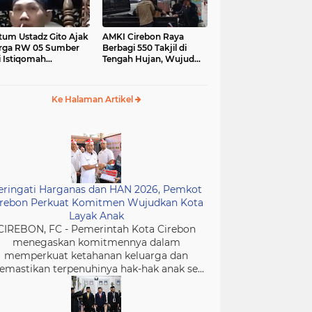
tum Ustadz Gito Ajak
AMKI Cirebon Raya
rga RW 05 Sumber
Berbagi 550 Takjil di
i Istiqomah
Tengah Hujan, Wujud
ibadah dan
Kepedulian Insan Media
murkan Masjid
di Bulan Ramadan
Ke Halaman Artikel
eringati Harganas dan HAN 2026, Pemkot
irebon Perkuat Komitmen Wujudkan Kota
Layak Anak
CIREBON, FC - Pemerintah Kota Cirebon
menegaskan komitmennya dalam
memperkuat ketahanan keluarga dan
mastikan terpenuhinya hak-hak anak se...