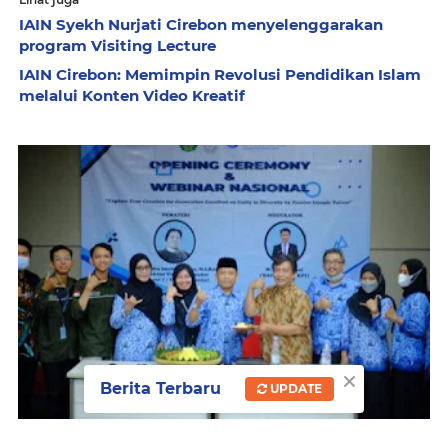
IAIN Syekh Nurjati Cirebon menyelenggarakan
program Visiting Lecture
IAIN Cirebon: Memimpin Revolusi Pendidikan Islam
melalui Konten Video Kreatif
×
Berita Terbaru
UPDATE