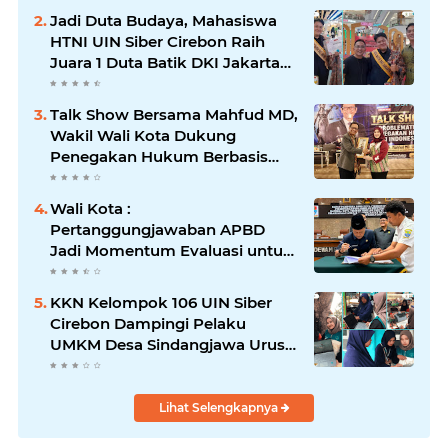
Jadi Duta Budaya, Mahasiswa
HTNI UIN Siber Cirebon Raih
Juara 1 Duta Batik DKI Jakarta
2026
Talk Show Bersama Mahfud MD,
Wakil Wali Kota Dukung
Penegakan Hukum Berbasis
Integritas
Wali Kota :
Pertanggungjawaban APBD
Jadi Momentum Evaluasi untuk
Meningkatkan Kualitas
Pelayanan Publik
KKN Kelompok 106 UIN Siber
Cirebon Dampingi Pelaku
UMKM Desa Sindangjawa Urus
NIB dan Sertifikat Halal
Lihat Selengkapnya