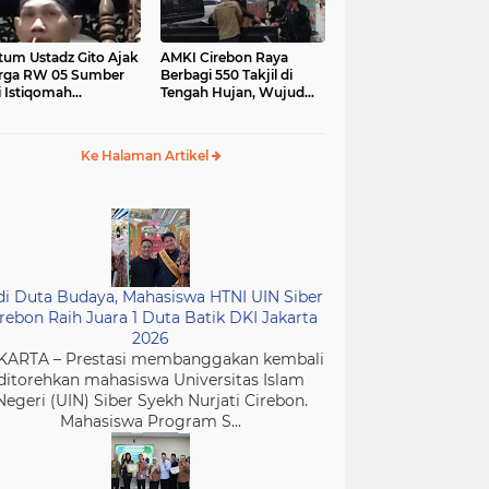
tum Ustadz Gito Ajak
AMKI Cirebon Raya
rga RW 05 Sumber
Berbagi 550 Takjil di
i Istiqomah
Tengah Hujan, Wujud
ibadah dan
Kepedulian Insan Media
murkan Masjid
di Bulan Ramadan
Ke Halaman Artikel
di Duta Budaya, Mahasiswa HTNI UIN Siber
rebon Raih Juara 1 Duta Batik DKI Jakarta
2026
KARTA – Prestasi membanggakan kembali
ditorehkan mahasiswa Universitas Islam
Negeri (UIN) Siber Syekh Nurjati Cirebon.
Mahasiswa Program S...