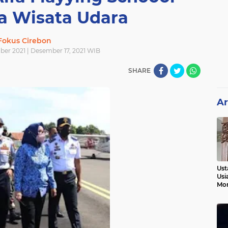
 Wisata Udara
Fokus Cirebon
ber 2021 | Desember 17, 2021 WIB
SHARE
Ar
Ust
Usi
Mo
Kem
Pen