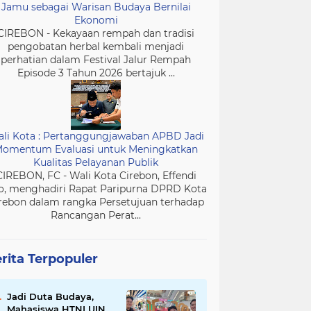
Jamu sebagai Warisan Budaya Bernilai
Ekonomi
CIREBON - Kekayaan rempah dan tradisi
pengobatan herbal kembali menjadi
perhatian dalam Festival Jalur Rempah
Episode 3 Tahun 2026 bertajuk ...
li Kota : Pertanggungjawaban APBD Jadi
omentum Evaluasi untuk Meningkatkan
Kualitas Pelayanan Publik
CIREBON, FC - Wali Kota Cirebon, Effendi
o, menghadiri Rapat Paripurna DPRD Kota
rebon dalam rangka Persetujuan terhadap
Rancangan Perat...
rita Terpopuler
Jadi Duta Budaya,
Mahasiswa HTNI UIN