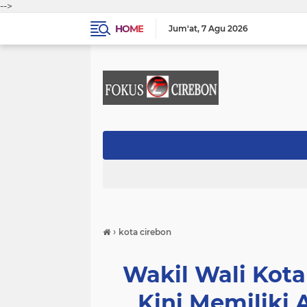
-->
HOME
Jum'at
7 Agu 2026
›
kota cirebon
Wakil Wali Kot
Kini Memiliki 