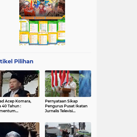
tikel Pilihan
ad Acep Komara,
Pernyataan Sikap
a 40 Tahun :
Pengurus Pusat Ikatan
mentum
Jurnalis Televisi
atangan Diri dan
Indonesia (IJTI)
ingkatan Ibadah