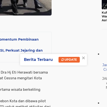
Kul
Wa
Asr
Ber
Mak
 Momentum Pembinaan
SI, Perkuat Jejaring dan
×
Berita Terbaru
UPDATE
Ja
Ci
 Dra Hj Eti Herawati bersama
wat Cessna mengitari Kota
JA
rtama wisata berkeliling
rebon Kota dan dibawa pilot
2 untuk melihat aktivitas dari