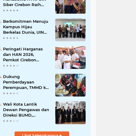
Siber Cirebon Raih
Juara 1 Duta Batik DKI
Jakarta 2026
Berkomitmen Menuju
Kampus Hijau
Berkelas Dunia, UIN
Siber Cirebon Raih
Certificate of
Compliance UI
Peringati Harganas
GreenMetric
dan HAN 2026,
Pemkot Cirebon
Perkuat Komitmen
Wujudkan Kota Layak
Anak
Dukung
Pemberdayaan
Perempuan, TMMD ke-
129 Kodim 0620/Kab.
Cirebon Latih Ibu-Ibu
Tata Boga
Wali Kota Lantik
Dewan Pengawas dan
Direksi BUMD,
Tegaskan Komitmen
pada Kinerja dan
Integritas
Lihat Selengkapnya