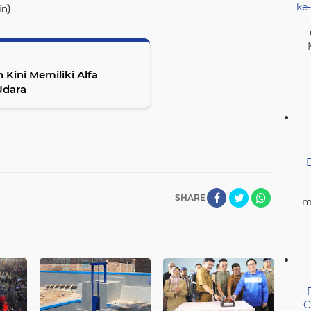
ke
in)
ki Alfa
Udara
SHARE
m
C