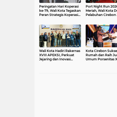
Peringatan Hari Koperasi
Port Night Run 202
ke-79, Wali Kota Tegaskan
Meriah, Wali Kota 
Peran Strategis Koperasi
Pelabuhan Cirebon 
bagi Kemajuan Daerah
Ruang Aktivitas da
Rekreasi Masyaraka
Wali Kota Hadiri Rakernas
Kota Cirebon Sukse
XVIII APEKSI, Perkuat
Rumah dan Raih Ju
Jejaring dan Inovasi
Umum Porsenitas XI
Daerah
KUNCI BERSAMA