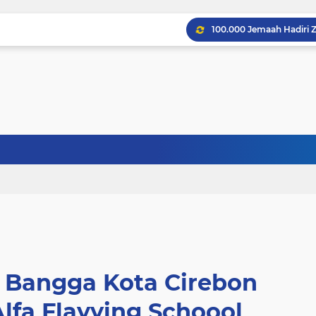
a Bangga Kota Cirebon
Alfa Flayying Schoool