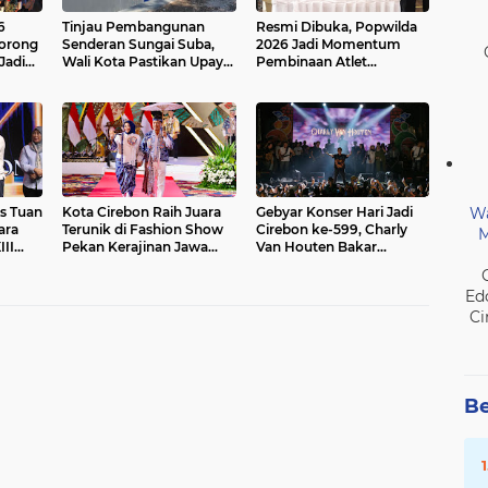
6
Tinjau Pembangunan
Resmi Dibuka, Popwilda
Dorong
Senderan Sungai Suba,
2026 Jadi Momentum
Jadi
Wali Kota Pastikan Upaya
Pembinaan Atlet
n
Pengendalian Banjir Terus
Berkelanjutan
t
Berjalan
Wa
s Tuan
Kota Cirebon Raih Juara
Gebyar Konser Hari Jadi
ara
Terunik di Fashion Show
Cirebon ke-599, Charly
M
II
Pekan Kerajinan Jawa
Van Houten Bakar
Barat 2026
Semangat Ribuan
Penonton
Ed
Ci
Be