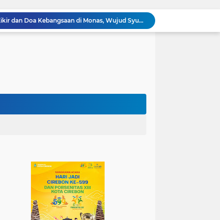
100.000 Jemaah Hadiri Zikir dan Doa Kebangsaan di Monas, Wujud Syukur atas Kemerdekaan
Wali Kota Lantik Dewan Pengawas dan Direksi BUMD, Tegaskan Komitmen pada Kinerja dan Integritas
Mahasiswa PAI UIN Siber Cirebon Lolos Konferensi Internasional Tiga Negara
KKN Kelompok 89 UIN Siber Cirebon Berikan Edukasi Kesehatan Gigi Siswa SDN 3 Cipanas
KKN Kelompok 106 UIN Siber Cirebon Dampingi Pelaku UMKM Desa Sindangjawa Urus NIB dan Sertifikat Halal
KKN Kelompok 45 UIN Siber Cirebon Ikuti Pengajian Bersama Keluarga Besar MTs Al-Ikhlas Mayung
Humas Kemenag Level Up Pertemuan Ke-12 Perkuat Kompetensi Fotografi Digital
Mahasiswa KKN Kelompok 140 UIN Siber Cirebon Berikan Edukasi Anti Bullying
Mahasiswa KKN Kelompok 2 UIN Siber Cirebon Dampingi Anak-Anak Ikuti Program Rumah Mengaji
Jadi Duta Budaya, Mahasiswa HTNI UIN Siber Cirebon Raih Juara 1 Duta Batik DKI Jakarta 2026