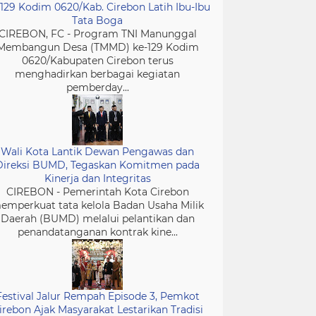
-129 Kodim 0620/Kab. Cirebon Latih Ibu-Ibu
Tata Boga
CIREBON, FC - Program TNI Manunggal
Membangun Desa (TMMD) ke-129 Kodim
0620/Kabupaten Cirebon terus
menghadirkan berbagai kegiatan
pemberday...
Wali Kota Lantik Dewan Pengawas dan
Direksi BUMD, Tegaskan Komitmen pada
Kinerja dan Integritas
CIREBON - Pemerintah Kota Cirebon
emperkuat tata kelola Badan Usaha Milik
Daerah (BUMD) melalui pelantikan dan
penandatanganan kontrak kine...
Festival Jalur Rempah Episode 3, Pemkot
irebon Ajak Masyarakat Lestarikan Tradisi