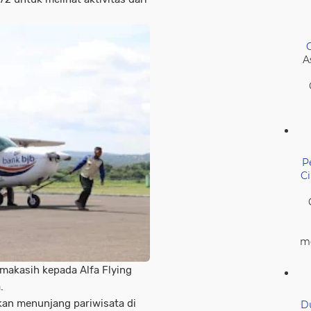
A
P
C
me
makasih kepada Alfa Flying
a.
kan menunjang pariwisata di
D