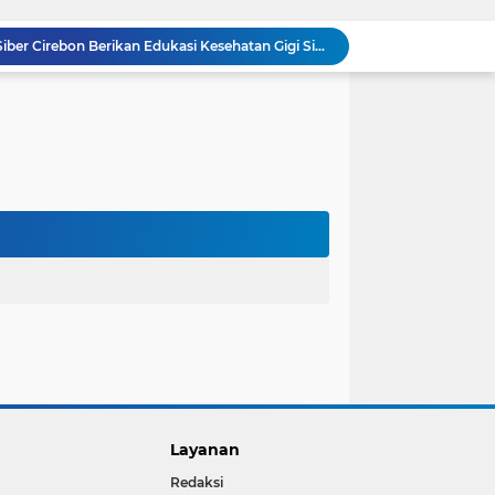
KKN Kelompok 89 UIN Siber Cirebon Berikan Edukasi Kesehatan Gigi Siswa SDN 3 Cipanas
KKN Kelompok 106 UIN Siber Cirebon Dampingi Pelaku UMKM Desa Sindangjawa Urus NIB dan Sertifikat Halal
KKN Kelompok 45 UIN Siber Cirebon Ikuti Pengajian Bersama Keluarga Besar MTs Al-Ikhlas Mayung
Humas Kemenag Level Up Pertemuan Ke-12 Perkuat Kompetensi Fotografi Digital
Mahasiswa KKN Kelompok 140 UIN Siber Cirebon Berikan Edukasi Anti Bullying
Mahasiswa KKN Kelompok 2 UIN Siber Cirebon Dampingi Anak-Anak Ikuti Program Rumah Mengaji
Jadi Duta Budaya, Mahasiswa HTNI UIN Siber Cirebon Raih Juara 1 Duta Batik DKI Jakarta 2026
100.000 Jemaah Hadiri Zikir dan Doa Kebangsaan di Monas, Wujud Syukur atas Kemerdekaan
Wali Kota Lantik Dewan Pengawas dan Direksi BUMD, Tegaskan Komitmen pada Kinerja dan Integritas
Mahasiswa PAI UIN Siber Cirebon Lolos Konferensi Internasional Tiga Negara
Layanan
Redaksi