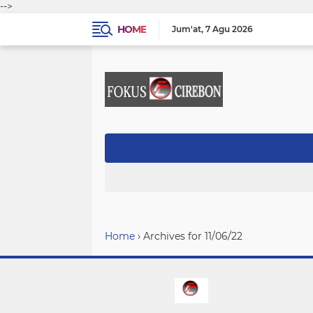
-->
HOME
Jum'at
7 Agu 2026
Home
›
Archives for 11/06/22