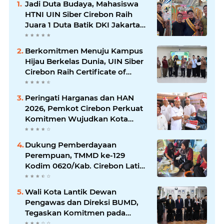
Jadi Duta Budaya, Mahasiswa
HTNI UIN Siber Cirebon Raih
Juara 1 Duta Batik DKI Jakarta
2026
Berkomitmen Menuju Kampus
Hijau Berkelas Dunia, UIN Siber
Cirebon Raih Certificate of
Compliance UI GreenMetric
Peringati Harganas dan HAN
2026, Pemkot Cirebon Perkuat
Komitmen Wujudkan Kota
Layak Anak
Dukung Pemberdayaan
Perempuan, TMMD ke-129
Kodim 0620/Kab. Cirebon Latih
Ibu-Ibu Tata Boga
Wali Kota Lantik Dewan
Pengawas dan Direksi BUMD,
Tegaskan Komitmen pada
Kinerja dan Integritas