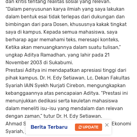
dan kritis tentang realitas sosial yang relevan.
“Dalam penyusunan karya ilmiah yang saya lakukan
dalam bentuk esai tidak terlepas dari dukungan dan
bimbingan dari para Dosen, khususnya kakak tingkat
saya di kampus. Kepada semua mahasiswa, saya
berharap agar memahami teks, meresapi konteks,
Ketika akan menuangkannya dalam suatu tulisan,”
ungkap Aditya Ramadhan, yang lahir pada 21
November 2003 di Sukabumi.
Prestasi Aditya ini mendapatkan apresiasi tinggi dari
pihak kampus. Dr. H. Edy Setiawan, Lc, Dekan Fakultas
Syariah IAIN Syekh Nurjati Cirebon, mengungkapkan
kebanggaannya atas pencapaian Aditya. “Prestasi ini
menunjukkan dedikasi serta keuletan mahasiswa
dalam meneliti isu-isu yang mendalam dan relevan
dengan zaman,” tutur Dr. H. Edy Setiawan.
×
Ahmad Shodikin, M.H.I, Ketua Jurusan Hukum Ekonomi
Berita Terbaru
UPDATE
Syariah, juga turut menyampaikan perasaan