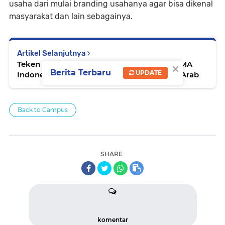
usaha dari mulai branding usahanya agar bisa dikenal
masyarakat dan lain sebagainya.
Artikel Selanjutnya
×
Teken Kerjasama, PPB IAIN Cirebon dan ILMA
Berita Terbaru
UPDATE
Indonesia, Kembangkan Pelajaran Bahasa Arab
Back to Campus
SHARE
komentar