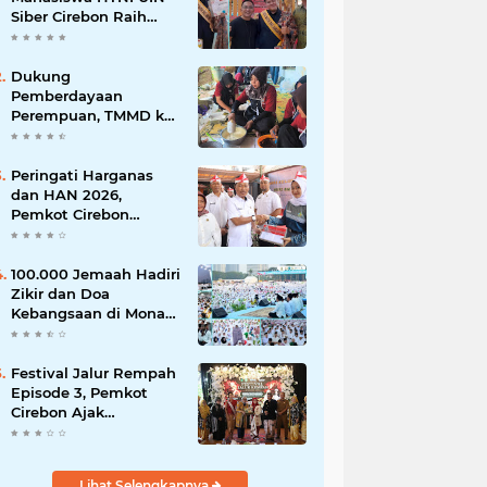
Siber Cirebon Raih
Juara 1 Duta Batik DKI
Jakarta 2026
Dukung
Pemberdayaan
Perempuan, TMMD ke-
129 Kodim 0620/Kab.
Cirebon Latih Ibu-Ibu
Tata Boga
Peringati Harganas
dan HAN 2026,
Pemkot Cirebon
Perkuat Komitmen
Wujudkan Kota Layak
Anak
100.000 Jemaah Hadiri
Zikir dan Doa
Kebangsaan di Monas,
Wujud Syukur atas
Kemerdekaan
Festival Jalur Rempah
Episode 3, Pemkot
Cirebon Ajak
Masyarakat Lestarikan
Tradisi Jamu sebagai
Warisan Budaya
Lihat Selengkapnya