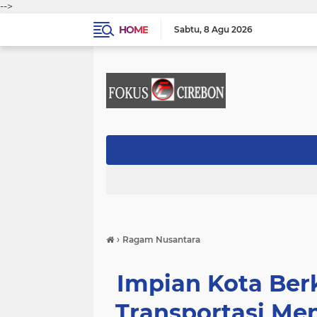
-->
HOME
Sabtu
8 Agu 2026
›
Ragam Nusantara
Impian Kota Ber
Transportasi Men