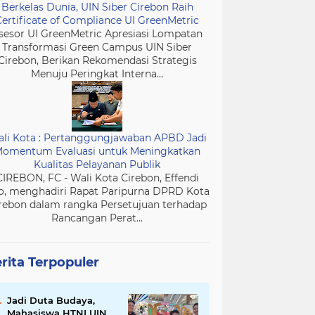
Berkelas Dunia, UIN Siber Cirebon Raih
Certificate of Compliance UI GreenMetric
sesor UI GreenMetric Apresiasi Lompatan
Transformasi Green Campus UIN Siber
Cirebon, Berikan Rekomendasi Strategis
Menuju Peringkat Interna...
li Kota : Pertanggungjawaban APBD Jadi
omentum Evaluasi untuk Meningkatkan
Kualitas Pelayanan Publik
CIREBON, FC - Wali Kota Cirebon, Effendi
o, menghadiri Rapat Paripurna DPRD Kota
rebon dalam rangka Persetujuan terhadap
Rancangan Perat...
rita Terpopuler
Jadi Duta Budaya,
Mahasiswa HTNI UIN