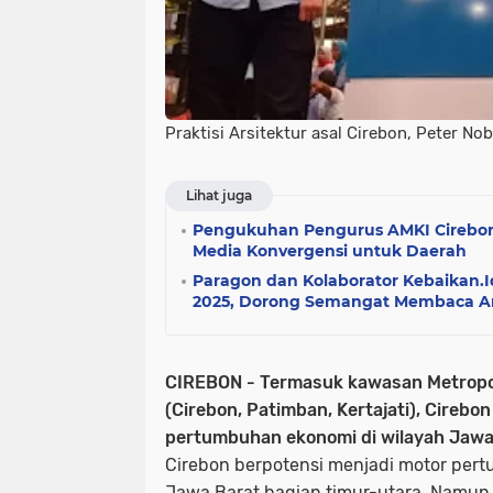
Praktisi Arsitektur asal Cirebon, Peter No
Lihat juga
Pengukuhan Pengurus AMKI Cirebon
Media Konvergensi untuk Daerah
Paragon dan Kolaborator Kebaikan.Id 
2025, Dorong Semangat Membaca Ana
CIREBON - Termasuk kawasan Metropol
(Cirebon, Patimban, Kertajati), Cirebo
pertumbuhan ekonomi di wilayah Jawa 
Cirebon berpotensi menjadi motor per
Jawa Barat bagian timur-utara. Namun p