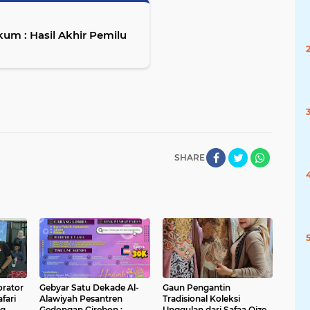
um : Hasil Akhir Pemilu
SHARE
orator
Gebyar Satu Dekade Al-
Gaun Pengantin
fari
Alawiyah Pesantren
Tradisional Koleksi
ng
Gedongan Cirebon :
Unggulan dari Safaa Qize