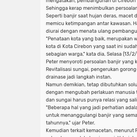
mengatakan, pembangunan di Cirebon 
Sehingga kerap menimbulkan persoalan
Seperti banjir saat hujan deras, macet d
memicu ketimpangan antar kawasan. Hal 
diurai dengan menata ulang pembangun
"Penataan kota yang baik, merupakan 
kota di Kota Cirebon yang saat ini suda
sebagian warga," kata dia, Selasa (13/2
Peter menyoroti persoalan banjir yang 
Revitalisasi sungai, pengerukan goro
drainase jadi langkah instan.
Namun demikian, tetap dibutuhkan solu
dengan mengubah perlakuan manusia t
dan sungai harus punya relasi yang s
"Beberapa hal yang jadi perhatian ada
untuk menanggulangi banjir yang sema
tahunnya," ujar Peter.
Kemudian terkait kemacetan, menurut P