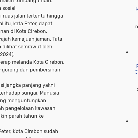
masih tumpang tindih.
 sosial.
K
i ruas jalan tertentu hingga
itu, kata Peter, dapat
m
an di Kota Cirebon.
wajah kemajuan jaman. Tata
h dilihat semrawut oleh
/2024).
kerap melanda Kota Cirebon.
ng-gorong dan pembersihan
C
si jangka panjang yakni
erhadap sungai. Manusia
aling menguntungkan.
lah pengelolaan kawasan
kin parah tahun ke
eter, Kota Cirebon sudah