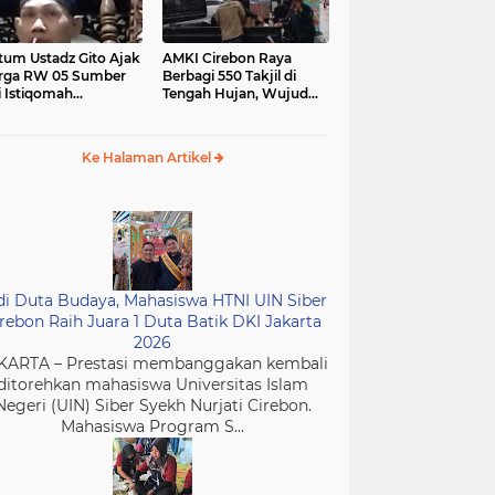
tum Ustadz Gito Ajak
AMKI Cirebon Raya
rga RW 05 Sumber
Berbagi 550 Takjil di
i Istiqomah
Tengah Hujan, Wujud
ibadah dan
Kepedulian Insan Media
murkan Masjid
di Bulan Ramadan
Ke Halaman Artikel
di Duta Budaya, Mahasiswa HTNI UIN Siber
rebon Raih Juara 1 Duta Batik DKI Jakarta
2026
KARTA – Prestasi membanggakan kembali
ditorehkan mahasiswa Universitas Islam
Negeri (UIN) Siber Syekh Nurjati Cirebon.
Mahasiswa Program S...