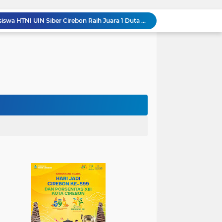
Jadi Duta Budaya, Mahasiswa HTNI UIN Siber Cirebon Raih Juara 1 Duta Batik DKI Jakarta 2026
100.000 Jemaah Hadiri Zikir dan Doa Kebangsaan di Monas, Wujud Syukur atas Kemerdekaan
Wali Kota Lantik Dewan Pengawas dan Direksi BUMD, Tegaskan Komitmen pada Kinerja dan Integritas
Mahasiswa PAI UIN Siber Cirebon Lolos Konferensi Internasional Tiga Negara
KKN Kelompok 89 UIN Siber Cirebon Berikan Edukasi Kesehatan Gigi Siswa SDN 3 Cipanas
KKN Kelompok 106 UIN Siber Cirebon Dampingi Pelaku UMKM Desa Sindangjawa Urus NIB dan Sertifikat Halal
KKN Kelompok 45 UIN Siber Cirebon Ikuti Pengajian Bersama Keluarga Besar MTs Al-Ikhlas Mayung
Humas Kemenag Level Up Pertemuan Ke-12 Perkuat Kompetensi Fotografi Digital
Mahasiswa KKN Kelompok 140 UIN Siber Cirebon Berikan Edukasi Anti Bullying
Wali Kota Kunjungi UPT Latihan Tenaga Kerja, Siapkan SDM Kompeten dan Siap Bersaing