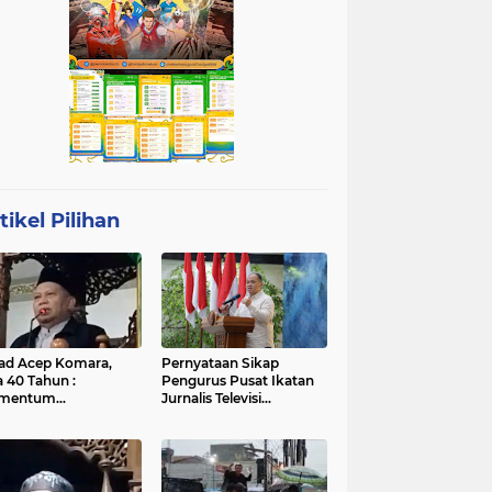
tikel Pilihan
ad Acep Komara,
Pernyataan Sikap
a 40 Tahun :
Pengurus Pusat Ikatan
mentum
Jurnalis Televisi
atangan Diri dan
Indonesia (IJTI)
ingkatan Ibadah