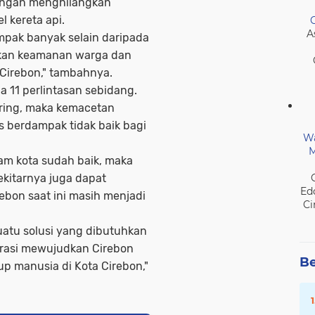
dengan menghilangkan
l kereta api.
A
mpak banyak selain daripada
kan keamanan warga dan
Cirebon," tambahnya.
da 11 perlintasan sebidang.
ering, maka kemacetan
s berdampak tidak baik bagi
Wa
M
lam kota sudah baik, maka
ekitarnya juga dapat
Ed
rebon saat ini masih menjadi
Ci
uatu solusi yang dibutuhkan
orasi mewujudkan Cirebon
Be
up manusia di Kota Cirebon,"