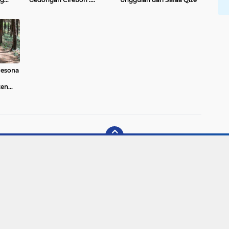
a
Lomba Tingkat SD/MI se-
n
Jawa
Pesona
ten