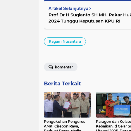
Artikel Selanjutnya
Prof Dr H Sugianto SH MH, Pakar Huk
2024 Tunggu Keputusan KPU RI
Ragam Nusantara
komentar
Berita Terkait
Pengukuhan Pengurus
Paragon dan Kolab
AMKI Cirebon Raya,
Kebaikan.Id Gelar Sa
Perkuat Peran Media
Literasi 2025, Doro