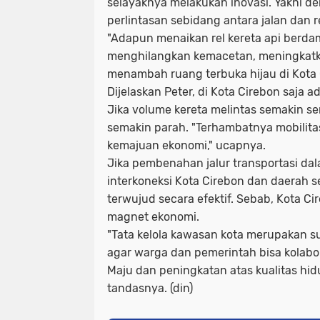
selayaknya melakukan inovasi. Yakni 
perlintasan sebidang antara jalan dan re
"Adapun menaikan rel kereta api berda
menghilangkan kemacetan, meningkat
menambah ruang terbuka hijau di Kota 
Dijelaskan Peter, di Kota Cirebon saja a
Jika volume kereta melintas semakin s
semakin parah. "Terhambatnya mobilita
kemajuan ekonomi," ucapnya.
Jika pembenahan jalur transportasi da
interkoneksi Kota Cirebon dan daerah s
terwujud secara efektif. Sebab, Kota Ci
magnet ekonomi.
"Tata kelola kawasan kota merupakan s
agar warga dan pemerintah bisa kolab
Maju dan peningkatan atas kualitas hid
tandasnya. (din)