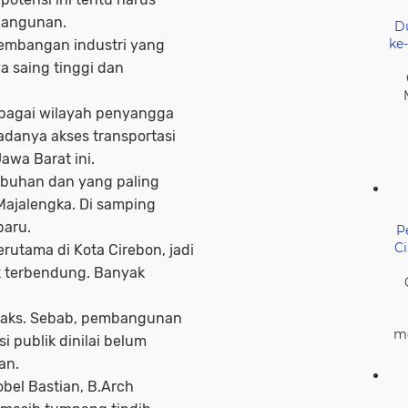
mbangunan.
D
ke
gembangan industri yang
aya saing tinggi dan
ebagai wilayah penyangga
 adanya akses transportasi
awa Barat ini.
elabuhan dan yang paling
Majalengka. Di samping
baru.
P
C
rutama di Kota Cirebon, jadi
ak terbendung. Banyak
imaks. Sebab, pembangunan
me
i publik dinilai belum
an.
Nobel Bastian, B.Arch