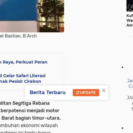
Kul
Wa
Asr
Ber
Mak
bel Bastian, B.Arch
 Raya, Perkuat Peran
Gelar Safari Literasi
Ja
k Pesisir Cirebon
Ci
×
Berita Terbaru
UPDATE
JA
itan Segitiga Rebana
n berpotensi menjadi motor
Barat bagian timur-utara.
tumbuhan ekonomi wilayah
otensi ini tentu harus