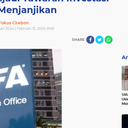
Menjanjikan
Fokus Cirebon
uari 2024 | Februari 13, 2024 WIB
SHARE
Ar
Ust
Usi
Mo
Kem
Pen