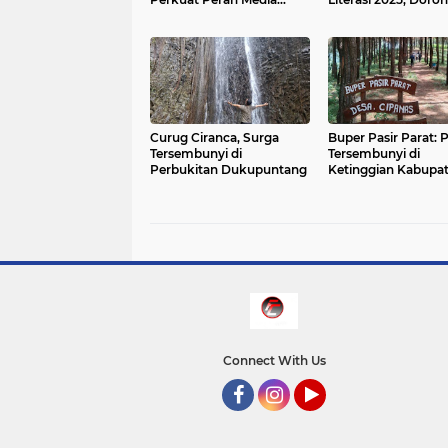
Konvergensi untuk
Semangat Membac
Daerah
Anak Pesisir Cirebo
Curug Ciranca, Surga
Buper Pasir Parat: 
Tersembunyi di
Tersembunyi di
Perbukitan Dukupuntang
Ketinggian Kabupa
Cirebon
Connect With Us
Facebook
Instagram
YouTube