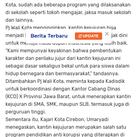
Kota, sudah ada beberapa program yang dilaksanakan
di sekolah seperti tokoh mengajar, jaksa masuk sekolah
dan lainnya.
Pj Wali Kota menginginkan, kantin kejujuran bisa
×
menjadi langkah awal pelajaran antikorupsi sejak dini
Berita Terbaru
UPDATE
untuk menuju masa depan Indonesia yang lebih baik.
“Kami mempunyai keyakinan bahwa pembentukan
karakter dan perilaku jujur dari kantin kejujuran ini
sebagai dasar sekaligus bekal untuk para siswa dalam
hidup bernegara dan bermasyarakat,” tandasnya.
Ditambahkan Pj Wali Kota, meminta kepada Kadisdik
untuk berkoordinasi dengan Kantor Cabang Dinas
(KCD) X Provinsi Jawa Barat, untuk menerapkan kantin
kejujuran di SMA, SMK, maupun SLB, termasuk juga di
perguruan tinggi.
Sementara itu, Kajari Kota Cirebon, Umaryadi
menegaskan, kantin kejujuran merupakan salah satu
program pendidikan anti korupsi yang diterapkan di