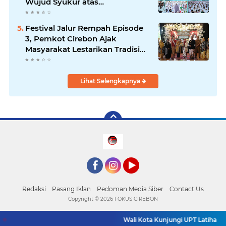
Wujud Syukur atas
Kemerdekaan
Festival Jalur Rempah Episode
3, Pemkot Cirebon Ajak
Masyarakat Lestarikan Tradisi
Jamu sebagai Warisan Budaya
Bernilai Ekonomi
Lihat Selengkapnya
Facebook
Instagram
YouTube
Redaksi
Pasang Iklan
Pedoman Media Siber
Contact Us
Copyright ©
2026 FOKUS CIREBON
Wali Kota Kunjungi UPT Latihan Te