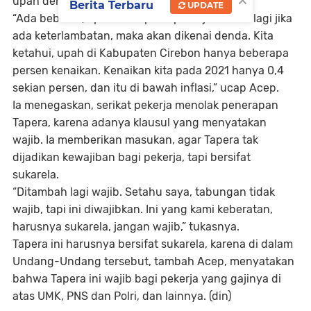
upah dengan potongan Tapera.
Berita Terbaru
UPDATE
“Ada beban 2,5 persen kepada pekerja. Belum lagi jika
ada keterlambatan, maka akan dikenai denda. Kita
ketahui, upah di Kabupaten Cirebon hanya beberapa
persen kenaikan. Kenaikan kita pada 2021 hanya 0,4
sekian persen, dan itu di bawah inflasi,” ucap Acep.
Ia menegaskan, serikat pekerja menolak penerapan
Tapera, karena adanya klausul yang menyatakan
wajib. Ia memberikan masukan, agar Tapera tak
dijadikan kewajiban bagi pekerja, tapi bersifat
sukarela.
“Ditambah lagi wajib. Setahu saya, tabungan tidak
wajib, tapi ini diwajibkan. Ini yang kami keberatan,
harusnya sukarela, jangan wajib,” tukasnya.
Tapera ini harusnya bersifat sukarela, karena di dalam
Undang-Undang tersebut, tambah Acep, menyatakan
bahwa Tapera ini wajib bagi pekerja yang gajinya di
atas UMK, PNS dan Polri, dan lainnya. (din)