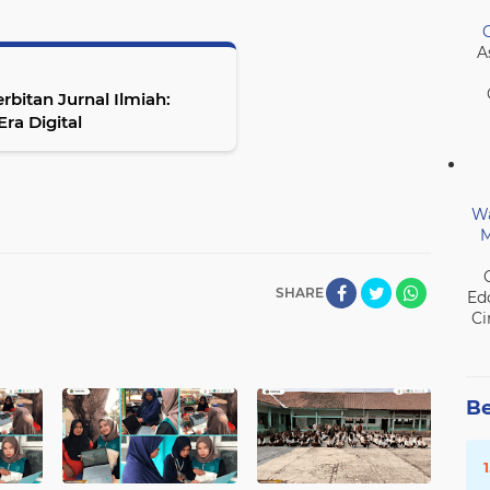
A
rbitan Jurnal Ilmiah:
ra Digital
Wa
M
SHARE
Ed
Ci
Be