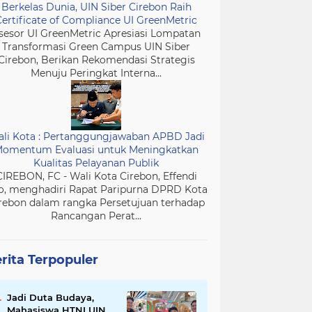
Berkelas Dunia, UIN Siber Cirebon Raih
Certificate of Compliance UI GreenMetric
sesor UI GreenMetric Apresiasi Lompatan
Transformasi Green Campus UIN Siber
Cirebon, Berikan Rekomendasi Strategis
Menuju Peringkat Interna...
li Kota : Pertanggungjawaban APBD Jadi
omentum Evaluasi untuk Meningkatkan
Kualitas Pelayanan Publik
CIREBON, FC - Wali Kota Cirebon, Effendi
o, menghadiri Rapat Paripurna DPRD Kota
rebon dalam rangka Persetujuan terhadap
Rancangan Perat...
rita Terpopuler
Jadi Duta Budaya,
Mahasiswa HTNI UIN