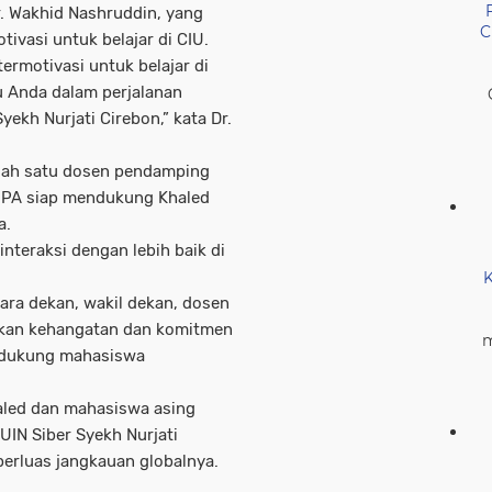
. Wakhid Nashruddin, yang
C
ivasi untuk belajar di CIU.
rmotivasi untuk belajar di
u Anda dalam perjalanan
yekh Nurjati Cirebon,” kata Dr.
salah satu dosen pendamping
IPA siap mendukung Khaled
a.
nteraksi dengan lebih baik di
K
ara dekan, wakil dekan, dosen
nkan kehangatan dan komitmen
m
ndukung mahasiswa
aled dan mahasiswa asing
UIN Siber Syekh Nurjati
perluas jangkauan globalnya.