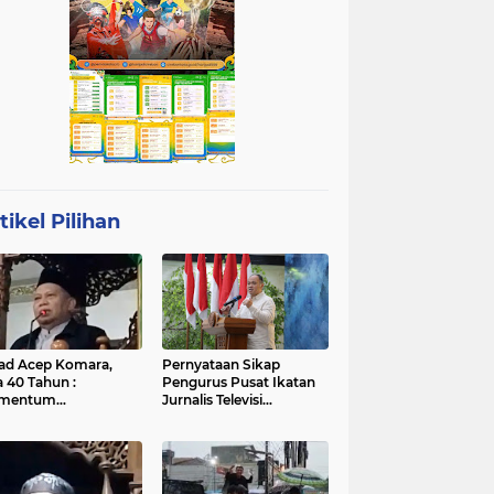
tikel Pilihan
ad Acep Komara,
Pernyataan Sikap
a 40 Tahun :
Pengurus Pusat Ikatan
mentum
Jurnalis Televisi
atangan Diri dan
Indonesia (IJTI)
ingkatan Ibadah