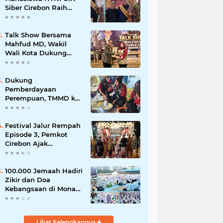
Siber Cirebon Raih
Juara 1 Duta Batik DKI
Jakarta 2026
Talk Show Bersama
Mahfud MD, Wakil
Wali Kota Dukung
Penegakan Hukum
Berbasis Integritas
Dukung
Pemberdayaan
Perempuan, TMMD ke-
129 Kodim 0620/Kab.
Cirebon Latih Ibu-Ibu
Tata Boga
Festival Jalur Rempah
Episode 3, Pemkot
Cirebon Ajak
Masyarakat Lestarikan
Tradisi Jamu sebagai
Warisan Budaya
100.000 Jemaah Hadiri
Bernilai Ekonomi
Zikir dan Doa
Kebangsaan di Monas,
Wujud Syukur atas
Kemerdekaan
Lihat Selengkapnya