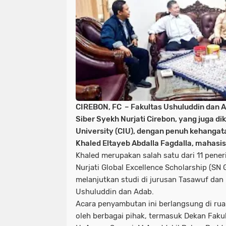
CIREBON, FC – Fakultas Ushuluddin dan A
Siber Syekh Nurjati Cirebon, yang juga di
University (CIU), dengan penuh kehang
Khaled Eltayeb Abdalla Fagdalla, mahasi
Khaled merupakan salah satu dari 11 pene
Nurjati Global Excellence Scholarship (SN 
melanjutkan studi di jurusan Tasawuf dan 
Ushuluddin dan Adab.
Acara penyambutan ini berlangsung di rua
oleh berbagai pihak, termasuk Dekan Faku