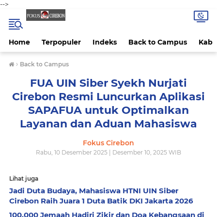
-->
Home
Terpopuler
Indeks
Back to Campus
Kab 
›
Back to Campus
FUA UIN Siber Syekh Nurjati
Cirebon Resmi Luncurkan Aplikasi
SAPAFUA untuk Optimalkan
Layanan dan Aduan Mahasiswa
Fokus Cirebon
Rabu, 10 Desember 2025 | Desember 10, 2025 WIB
Lihat juga
Jadi Duta Budaya, Mahasiswa HTNI UIN Siber
Cirebon Raih Juara 1 Duta Batik DKI Jakarta 2026
100.000 Jemaah Hadiri Zikir dan Doa Kebangsaan di