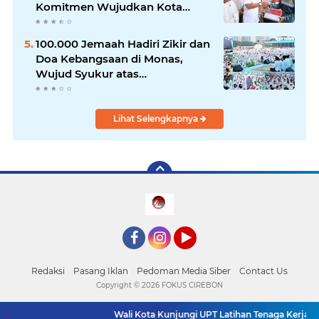
Komitmen Wujudkan Kota
Layak Anak
100.000 Jemaah Hadiri Zikir dan
Doa Kebangsaan di Monas,
Wujud Syukur atas
Kemerdekaan
Lihat Selengkapnya
Facebook
Instagram
YouTube
Redaksi
Pasang Iklan
Pedoman Media Siber
Contact Us
Copyright ©
2026 FOKUS CIREBON
Wali Kota Kunjungi UPT Latihan Tenaga Kerja, S