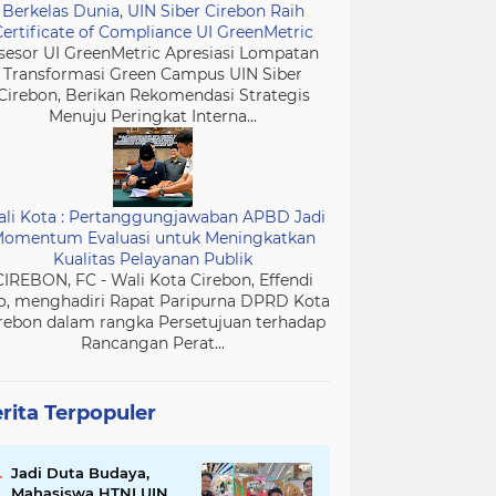
Berkelas Dunia, UIN Siber Cirebon Raih
Certificate of Compliance UI GreenMetric
sesor UI GreenMetric Apresiasi Lompatan
Transformasi Green Campus UIN Siber
Cirebon, Berikan Rekomendasi Strategis
Menuju Peringkat Interna...
li Kota : Pertanggungjawaban APBD Jadi
omentum Evaluasi untuk Meningkatkan
Kualitas Pelayanan Publik
CIREBON, FC - Wali Kota Cirebon, Effendi
o, menghadiri Rapat Paripurna DPRD Kota
rebon dalam rangka Persetujuan terhadap
Rancangan Perat...
rita Terpopuler
Jadi Duta Budaya,
Mahasiswa HTNI UIN