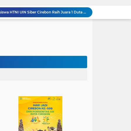
Jadi Duta Budaya, Mahasiswa HTNI UIN Siber Cirebon Raih Juara 1 Duta Batik DKI Jakarta 2026
100.000 Jemaah Hadiri Zikir dan Doa Kebangsaan di Monas, Wujud Syukur atas Kemerdekaan
Wali Kota Lantik Dewan Pengawas dan Direksi BUMD, Tegaskan Komitmen pada Kinerja dan Integritas
Mahasiswa PAI UIN Siber Cirebon Lolos Konferensi Internasional Tiga Negara
KKN Kelompok 89 UIN Siber Cirebon Berikan Edukasi Kesehatan Gigi Siswa SDN 3 Cipanas
KKN Kelompok 106 UIN Siber Cirebon Dampingi Pelaku UMKM Desa Sindangjawa Urus NIB dan Sertifikat Halal
KKN Kelompok 45 UIN Siber Cirebon Ikuti Pengajian Bersama Keluarga Besar MTs Al-Ikhlas Mayung
Humas Kemenag Level Up Pertemuan Ke-12 Perkuat Kompetensi Fotografi Digital
Mahasiswa KKN Kelompok 140 UIN Siber Cirebon Berikan Edukasi Anti Bullying
Wali Kota Kunjungi UPT Latihan Tenaga Kerja, Siapkan SDM Kompeten dan Siap Bersaing