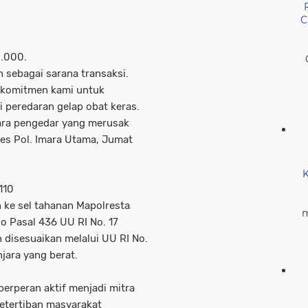
C
0.000.
 sebagai sarana transaksi.
 komitmen kami untuk
 peredaran gelap obat keras.
ara pengedar yang merusak
es Pol. Imara Utama, Jumat
K
110
an ke sel tahanan Mapolresta
m
jo Pasal 436 UU RI No. 17
 disesuaikan melalui UU RI No.
jara yang berat.
erperan aktif menjadi mitra
etertiban masyarakat