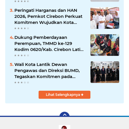
Compliance UI GreenMetric
Peringati Harganas dan HAN
2026, Pemkot Cirebon Perkuat
Komitmen Wujudkan Kota
Layak Anak
Dukung Pemberdayaan
Perempuan, TMMD ke-129
Kodim 0620/Kab. Cirebon Latih
Ibu-Ibu Tata Boga
Wali Kota Lantik Dewan
Pengawas dan Direksi BUMD,
Tegaskan Komitmen pada
Kinerja dan Integritas
Lihat Selengkapnya