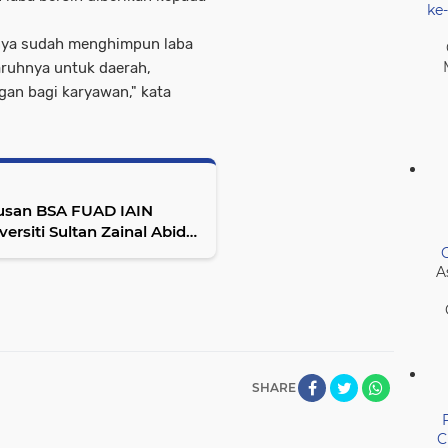
ke
knya sudah menghimpun laba
aruhnya untuk daerah,
an bagi karyawan," kata
rusan BSA FUAD IAIN
ersiti Sultan Zainal Abidin
A
SHARE
C