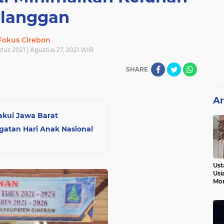
langgan
Fokus Cirebon
tus 2021 | Agustus 27, 2021 WIB
SHARE
Ar
akui Jawa Barat
gatan Hari Anak Nasional
Ust
Usi
Mo
Kem
Pen