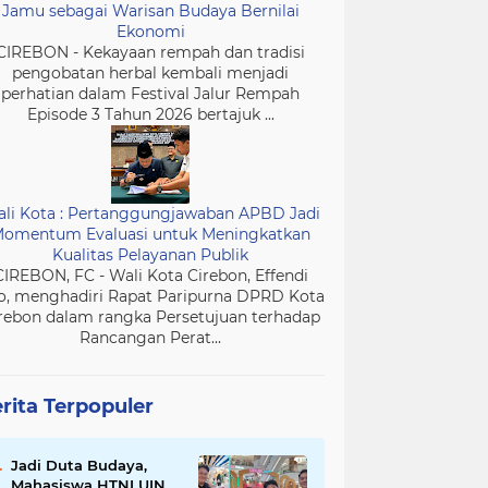
Jamu sebagai Warisan Budaya Bernilai
Ekonomi
CIREBON - Kekayaan rempah dan tradisi
pengobatan herbal kembali menjadi
perhatian dalam Festival Jalur Rempah
Episode 3 Tahun 2026 bertajuk ...
li Kota : Pertanggungjawaban APBD Jadi
omentum Evaluasi untuk Meningkatkan
Kualitas Pelayanan Publik
CIREBON, FC - Wali Kota Cirebon, Effendi
o, menghadiri Rapat Paripurna DPRD Kota
rebon dalam rangka Persetujuan terhadap
Rancangan Perat...
rita Terpopuler
Jadi Duta Budaya,
Mahasiswa HTNI UIN