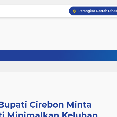
Perangkat Daerah Dinas
Pemkab Cirebon Resmika
 Bupati Cirebon Minta
ti Minimalkan Keluhan