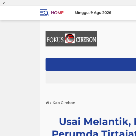
-->
HOME
Minggu
9 Agu 2026
›
Kab Cirebon
Usai Melantik,
Perumda Tirtaja