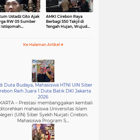
tum Ustadz Gito Ajak
AMKI Cirebon Raya
rga RW 05 Sumber
Berbagi 550 Takjil di
i Istiqomah
Tengah Hujan, Wujud
ibadah dan
Kepedulian Insan Media
murkan Masjid
di Bulan Ramadan
Ke Halaman Artikel
di Duta Budaya, Mahasiswa HTNI UIN Siber
rebon Raih Juara 1 Duta Batik DKI Jakarta
2026
KARTA – Prestasi membanggakan kembali
ditorehkan mahasiswa Universitas Islam
Negeri (UIN) Siber Syekh Nurjati Cirebon.
Mahasiswa Program S...