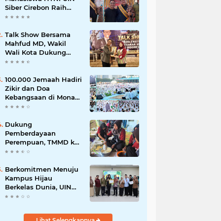
Siber Cirebon Raih
Juara 1 Duta Batik DKI
Jakarta 2026
Talk Show Bersama
Mahfud MD, Wakil
Wali Kota Dukung
Penegakan Hukum
Berbasis Integritas
100.000 Jemaah Hadiri
Zikir dan Doa
Kebangsaan di Monas,
Wujud Syukur atas
Kemerdekaan
Dukung
Pemberdayaan
Perempuan, TMMD ke-
129 Kodim 0620/Kab.
Cirebon Latih Ibu-Ibu
Tata Boga
Berkomitmen Menuju
Kampus Hijau
Berkelas Dunia, UIN
Siber Cirebon Raih
Certificate of
Compliance UI
Lihat Selengkapnya