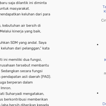
ru saja dilantik ini diminta
T
untuk masyarakat.
K
mendapatkan keluhan dari para
Ci
kebutuhan air bersih di
elalui kinerja yang baik,
tuhkan SDM yang andal. Saya
keluhan dari pelanggan," kata
 ini memiliki dua fungsi,
K
perusahaan tersebut membantu
 Sedangkan secara fungsi
m
 pendapatan asli daerah (PAD).
 juga berperan dalam
 Imron.
Jati Suharyadi mengatakan,
rus berkontribusi memberikan
D
laba bersih diberikan kepada