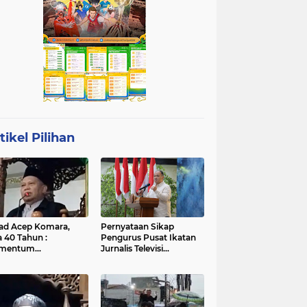
tikel Pilihan
ad Acep Komara,
Pernyataan Sikap
a 40 Tahun :
Pengurus Pusat Ikatan
mentum
Jurnalis Televisi
atangan Diri dan
Indonesia (IJTI)
ingkatan Ibadah