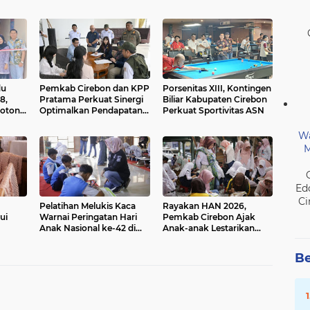
du
Pemkab Cirebon dan KPP
Porsenitas XIII, Kontingen
8,
Pratama Perkuat Sinergi
Biliar Kabupaten Cirebon
otong
Optimalkan Pendapatan
Perkuat Sportivitas ASN
uk
Pajak
Wa
M
Ed
Ci
Pelatihan Melukis Kaca
Rayakan HAN 2026,
ui
Warnai Peringatan Hari
Pemkab Cirebon Ajak
Anak Nasional ke-42 di
Anak-anak Lestarikan
Kabupaten Cirebon
Budaya Lewat Membatik
Be