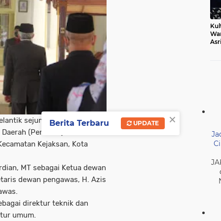
Kul
Wa
Asr
Ber
Mak
×
elantik sejumlah dewan
Berita Terbaru
UPDATE
 Daerah (Perumda) Air Minum
Ja
Ci
, Kecamatan Kejaksan, Kota
JA
herdian, MT sebagai Ketua dewan
etaris dewan pengawas, H. Azis
awas.
bagai direktur teknik dan
ktur umum.