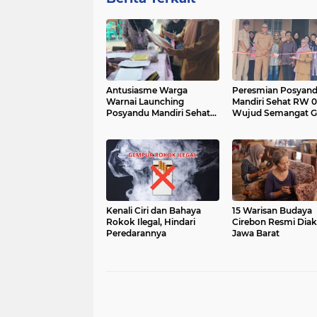
Antusiasme Warga
Peresmian Posyan
Warnai Launching
Mandiri Sehat RW 0
Posyandu Mandiri Sehat
Wujud Semangat G
RW 08, Wujud Nyata
Royong Warga unt
Kepedulian Kesehatan
Layanan Kesehatan
Masyarakat
Berkualitas
Kenali Ciri dan Bahaya
15 Warisan Budaya
Rokok Ilegal, Hindari
Cirebon Resmi Diak
Peredarannya
Jawa Barat