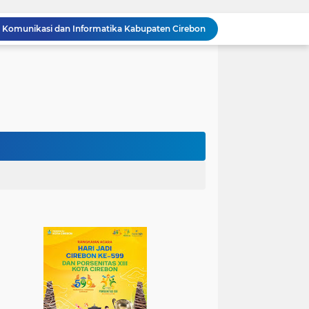
 Komunikasi dan Informatika Kabupaten Cirebon
Wali Kota Cirebon Raih LPM Award 2026, Komitmen Pemberdayaan Masyarakat Mendapat Apresiasi Nasional
Wali Kota Kunjungi UPT Latihan Tenaga Kerja, Siapkan SDM Kompeten dan Siap Bersaing
Jadi Duta Budaya, Mahasiswa HTNI UIN Siber Cirebon Raih Juara 1 Duta Batik DKI Jakarta 2026
100.000 Jemaah Hadiri Zikir dan Doa Kebangsaan di Monas, Wujud Syukur atas Kemerdekaan
Wali Kota Lantik Dewan Pengawas dan Direksi BUMD, Tegaskan Komitmen pada Kinerja dan Integritas
Mahasiswa PAI UIN Siber Cirebon Lolos Konferensi Internasional Tiga Negara
KKN Kelompok 89 UIN Siber Cirebon Berikan Edukasi Kesehatan Gigi Siswa SDN 3 Cipanas
KKN Kelompok 106 UIN Siber Cirebon Dampingi Pelaku UMKM Desa Sindangjawa Urus NIB dan Sertifikat Halal
n Fasilitas KDKMP, 116 Koperasi Siap Beroperasi