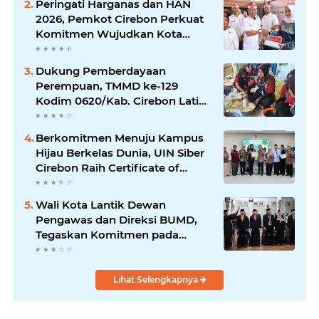
Peringati Harganas dan HAN
2026, Pemkot Cirebon Perkuat
Komitmen Wujudkan Kota
Layak Anak
Dukung Pemberdayaan
Perempuan, TMMD ke-129
Kodim 0620/Kab. Cirebon Latih
Ibu-Ibu Tata Boga
Berkomitmen Menuju Kampus
Hijau Berkelas Dunia, UIN Siber
Cirebon Raih Certificate of
Compliance UI GreenMetric
Wali Kota Lantik Dewan
Pengawas dan Direksi BUMD,
Tegaskan Komitmen pada
Kinerja dan Integritas
Lihat Selengkapnya