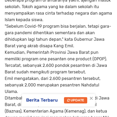
Beberapa program di antaranya yakni, ajengan masuk
sekolah. Tokoh agama yang ke dalam sekolah itu
menyampaikan rasa cinta terhadap negara dan agama
Islam kepada siswa.
"Sebelum Covid-19 program bisa berjalan, tetapi gara-
gara pandemi dihentikan sementara dan akan
dihidupkan lagi tahun depan," kata Gubernur Jawa
Barat yang akrab disapa Kang Emil.
Kemudian, Pemerintah Provinsi Jawa Barat pun
memiliki program one pesanten one product (OPOP).
Tercatat, sebanyak 2.600 pondok pesantren di Jawa
Barat sudah mengikuti program tersebut.
Emil mengatakan, dari 2.600 pesantren tersebut,
sebanyak 2.000 merupakan pesantren Nahdatul
Ulama.
×
Ditambahkan Emil, beberapa posisi pimpinan di Jawa
Berita Terbaru
UPDATE
Barat, di antaranya, Badan Amil Zakat Nasional
(Baznas), Kementerian Agama (Kemenag), dan ketua