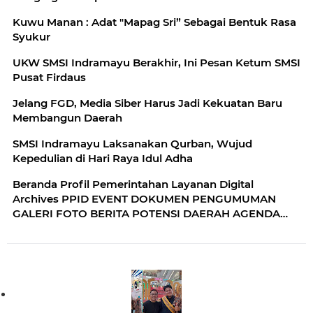
Kuwu Manan : Adat "Mapag Sri” Sebagai Bentuk Rasa
Syukur
UKW SMSI Indramayu Berakhir, Ini Pesan Ketum SMSI
Pusat Firdaus
Jelang FGD, Media Siber Harus Jadi Kekuatan Baru
Membangun Daerah
SMSI Indramayu Laksanakan Qurban, Wujud
Kepedulian di Hari Raya Idul Adha
Beranda Profil Pemerintahan Layanan Digital
Archives PPID EVENT DOKUMEN PENGUMUMAN
GALERI FOTO BERITA POTENSI DAERAH AGENDA
JDIH Home Wisata & Budaya Disbudpar Kabupaten
Cirebon Promosikan Seni Budaya Melalui Festival
Talun Ngangeni Disbudpar Kabupaten Cirebon
Promosikan Seni Budaya Melalui Festival Talun
Ngangeni