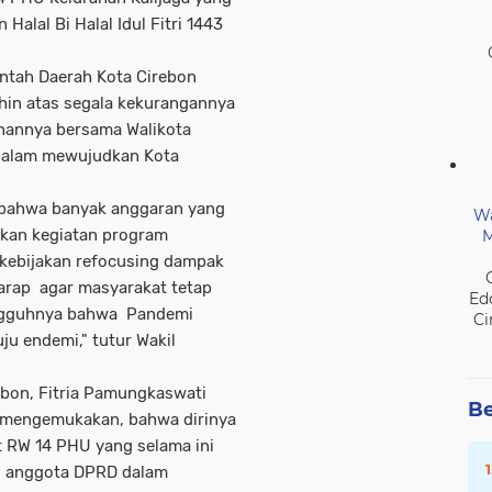
Halal Bi Halal Idul Fitri 1443
intah Daerah Kota Cirebon
hin atas segala kekurangannya
ahannya bersama Walikota
 dalam mewujudkan Kota
a bahwa banyak anggaran yang
Wa
akan kegiatan program
M
kebijakan refocusing dampak
arap agar masyarakat tetap
Ed
ngguhnya bahwa Pandemi
Ci
ju endemi," tutur Wakil
ebon, Fitria Pamungkaswati
Be
 mengemukakan, bahwa dirinya
t RW 14 PHU yang selama ini
ku anggota DPRD dalam