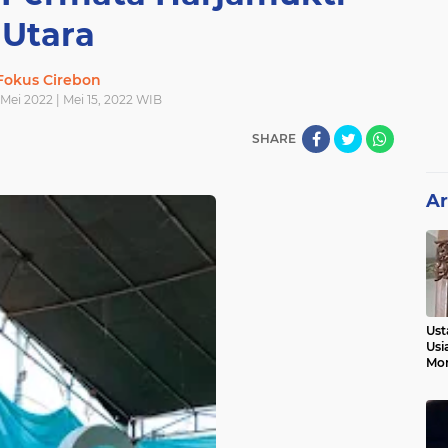
Utara
Fokus Cirebon
Mei 2022 | Mei 15, 2022 WIB
SHARE
Ar
Ust
Usi
Mo
Kem
Pen