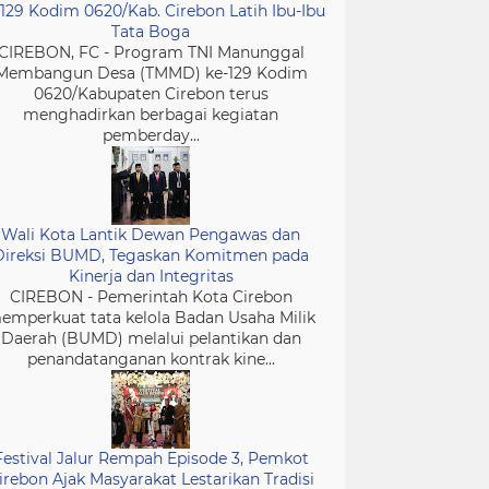
-129 Kodim 0620/Kab. Cirebon Latih Ibu-Ibu
Tata Boga
CIREBON, FC - Program TNI Manunggal
Membangun Desa (TMMD) ke-129 Kodim
0620/Kabupaten Cirebon terus
menghadirkan berbagai kegiatan
pemberday...
Wali Kota Lantik Dewan Pengawas dan
Direksi BUMD, Tegaskan Komitmen pada
Kinerja dan Integritas
CIREBON - Pemerintah Kota Cirebon
emperkuat tata kelola Badan Usaha Milik
Daerah (BUMD) melalui pelantikan dan
penandatanganan kontrak kine...
Festival Jalur Rempah Episode 3, Pemkot
irebon Ajak Masyarakat Lestarikan Tradisi