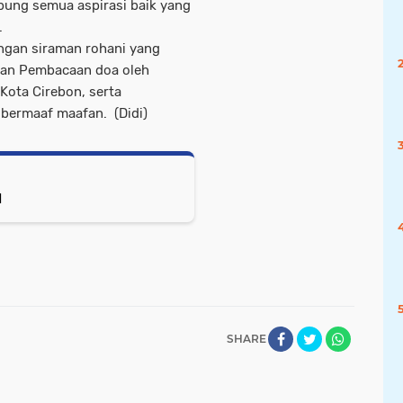
ung semua aspirasi baik yang
.
engan siraman rohani yang
dan Pembacaan doa oleh
 Kota Cirebon, serta
 bermaaf maafan. (Didi)
l
SHARE