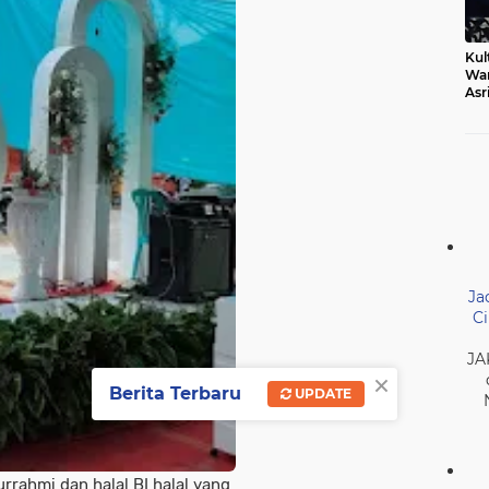
Kul
Wa
Asr
Ber
Mak
Ja
Ci
JA
×
Berita Terbaru
UPDATE
urrahmi dan halal BI halal yang