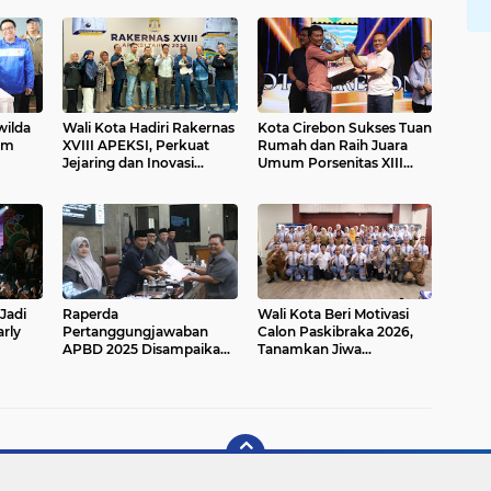
wilda
Wali Kota Hadiri Rakernas
Kota Cirebon Sukses Tuan
um
XVIII APEKSI, Perkuat
Rumah dan Raih Juara
Jejaring dan Inovasi
Umum Porsenitas XIII
Daerah
KUNCI BERSAMA
Jadi
Raperda
Wali Kota Beri Motivasi
rly
Pertanggungjawaban
Calon Paskibraka 2026,
APBD 2025 Disampaikan,
Tanamkan Jiwa
Wali Kota Tekankan Tata
Kepemimpinan dan
Kelola yang Berdampak
Semangat Kebangsaan
bagi Masyarakat