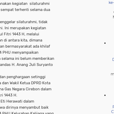
ke
anakan kegiatan silaturahmi
ah sempat terhenti selama dua
enggelar silaturahmi, tidak
ni. Ini merupakan kegiatan
 Fitri 1443 H, melalui
 di antara kita, dimana
an bermasyarakat ada khilaf
 14 PHU menyampaikan
a selama ini belum memberikan
andas H. Anang Juli Suryanto
m
dan penghargaan setinggi
ta dan Wakil Ketua DPRD Kota
ina Gas Negara Cirebon dalam
tri 1443 H.
 Eti Herawati dalam
wa dirinya menyambut baik
C
 PHU Kelurahan Kalijaga yang