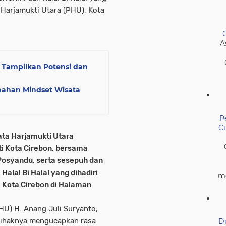
Harjamukti Utara (PHU), Kota
A
 Tampilkan Potensi dan
nahan Mindset Wisata
P
C
ta Harjamukti Utara
i Kota Cirebon, bersama
Posyandu, serta sesepuh dan
alal Bi Halal yang dihadiri
me
D Kota Cirebon di Halaman
HU) H. Anang Juli Suryanto,
ihaknya mengucapkan rasa
D