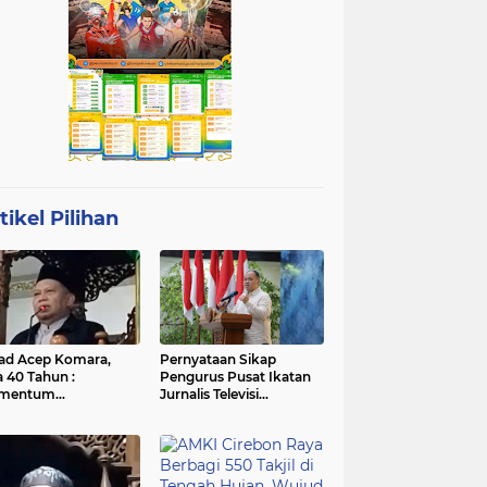
tikel Pilihan
ad Acep Komara,
Pernyataan Sikap
a 40 Tahun :
Pengurus Pusat Ikatan
mentum
Jurnalis Televisi
atangan Diri dan
Indonesia (IJTI)
ingkatan Ibadah