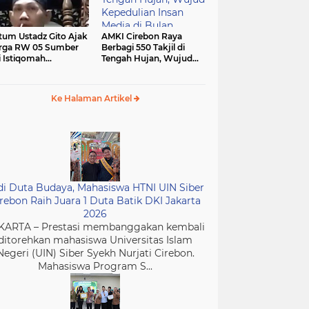
tum Ustadz Gito Ajak
AMKI Cirebon Raya
rga RW 05 Sumber
Berbagi 550 Takjil di
i Istiqomah
Tengah Hujan, Wujud
ibadah dan
Kepedulian Insan Media
murkan Masjid
di Bulan Ramadan
Ke Halaman Artikel
di Duta Budaya, Mahasiswa HTNI UIN Siber
rebon Raih Juara 1 Duta Batik DKI Jakarta
2026
KARTA – Prestasi membanggakan kembali
ditorehkan mahasiswa Universitas Islam
Negeri (UIN) Siber Syekh Nurjati Cirebon.
Mahasiswa Program S...