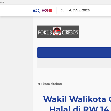
-->
HOME
Jum'at
7 Agu 2026
›
kota cirebon
Wakil Walikota C
Halal di RW 1