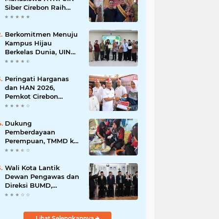
Siber Cirebon Raih
Juara 1 Duta Batik DKI
Jakarta 2026
Berkomitmen Menuju
Kampus Hijau
Berkelas Dunia, UIN
Siber Cirebon Raih
Certificate of
Compliance UI
Peringati Harganas
GreenMetric
dan HAN 2026,
Pemkot Cirebon
Perkuat Komitmen
Wujudkan Kota Layak
Anak
Dukung
Pemberdayaan
Perempuan, TMMD ke-
129 Kodim 0620/Kab.
Cirebon Latih Ibu-Ibu
Tata Boga
Wali Kota Lantik
Dewan Pengawas dan
Direksi BUMD,
Tegaskan Komitmen
pada Kinerja dan
Integritas
Lihat Selengkapnya