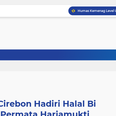
irebon Hadiri Halal Bi
4 Permata Harjamukti