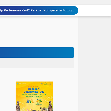
Humas Kemenag Level Up Pertemuan Ke-12 Perkuat Kompetensi Fotografi Digital
Mahasiswa KKN Kelompok 140 UIN Siber Cirebon Berikan Edukasi Anti Bullying
Mahasiswa KKN Kelompok 2 UIN Siber Cirebon Dampingi Anak-Anak Ikuti Program Rumah Mengaji
Jadi Duta Budaya, Mahasiswa HTNI UIN Siber Cirebon Raih Juara 1 Duta Batik DKI Jakarta 2026
100.000 Jemaah Hadiri Zikir dan Doa Kebangsaan di Monas, Wujud Syukur atas Kemerdekaan
Wali Kota Lantik Dewan Pengawas dan Direksi BUMD, Tegaskan Komitmen pada Kinerja dan Integritas
Mahasiswa PAI UIN Siber Cirebon Lolos Konferensi Internasional Tiga Negara
KKN Kelompok 89 UIN Siber Cirebon Berikan Edukasi Kesehatan Gigi Siswa SDN 3 Cipanas
KKN Kelompok 106 UIN Siber Cirebon Dampingi Pelaku UMKM Desa Sindangjawa Urus NIB dan Sertifikat Halal
KKN Kelompok 45 UIN Siber Cirebon Ikuti Pengajian Bersama Keluarga Besar MTs Al-Ikhlas Mayung