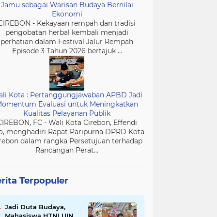
Jamu sebagai Warisan Budaya Bernilai
Ekonomi
CIREBON - Kekayaan rempah dan tradisi
pengobatan herbal kembali menjadi
perhatian dalam Festival Jalur Rempah
Episode 3 Tahun 2026 bertajuk ...
li Kota : Pertanggungjawaban APBD Jadi
omentum Evaluasi untuk Meningkatkan
Kualitas Pelayanan Publik
CIREBON, FC - Wali Kota Cirebon, Effendi
o, menghadiri Rapat Paripurna DPRD Kota
rebon dalam rangka Persetujuan terhadap
Rancangan Perat...
rita Terpopuler
Jadi Duta Budaya,
Mahasiswa HTNI UIN