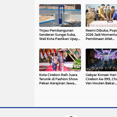
Tinjau Pembangunan
Resmi Dibuka, Pop
Senderan Sungai Suba,
2026 Jadi Moment
Wali Kota Pastikan Upaya
Pembinaan Atlet
Pengendalian Banjir Terus
Berkelanjutan
Berjalan
Kota Cirebon Raih Juara
Gebyar Konser Hari 
Terunik di Fashion Show
Cirebon ke-599, Cha
Pekan Kerajinan Jawa
Van Houten Bakar
Barat 2026
Semangat Ribuan
Penonton