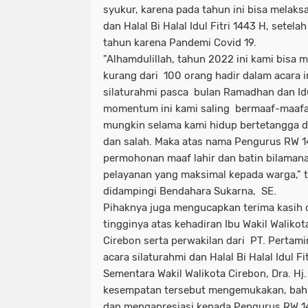
syukur, karena pada tahun ini bisa melaks
dan Halal Bi Halal Idul Fitri 1443 H, setel
tahun karena Pandemi Covid 19.
"Alhamdulillah, tahun 2022 ini kami bisa m
kurang dari 100 orang hadir dalam acara i
silaturahmi pasca bulan Ramadhan dan Idul
momentum ini kami saling bermaaf-maafan
mungkin selama kami hidup bertetangga d
dan salah. Maka atas nama Pengurus RW
permohonan maaf lahir dan batin bilaman
pelayanan yang maksimal kepada warga," t
didampingi Bendahara Sukarna, SE.
Pihaknya juga mengucapkan terima kasih 
tingginya atas kehadiran Ibu Wakil Waliko
Cirebon serta perwakilan dari PT. Pertam
acara silaturahmi dan Halal Bi Halal Idul Fi
Sementara Wakil Walikota Cirebon, Dra. Hj.
kesempatan tersebut mengemukakan, bah
dan mengapresiasi kepada Pengurus RW 14